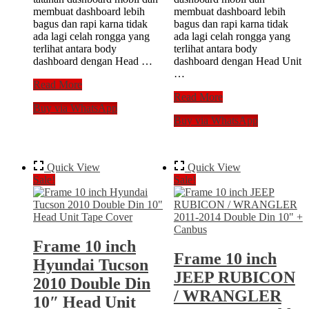
membuat dashboard lebih
membuat dashboard lebih
bagus dan rapi karna tidak
bagus dan rapi karna tidak
ada lagi celah rongga yang
ada lagi celah rongga yang
terlihat antara body
terlihat antara body
dashboard dengan Head …
dashboard dengan Head Unit
…
Frame
Read More
10
Frame
Read More
Buy via WhatsApp
inch
10
Buy via WhatsApp
Honda
inch
Jazz
HRV
2014
2022
Double
Android
Quick View
Quick View
Din
Head
Sale!
Sale!
10″
Unit
Head
10″
Unit
HR-
Android
V
Tape
Tape
Frame 10 inch
HU
Mobil
Frame 10 inch
Cover
Hyundai Tucson
JEEP RUBICON
2010 Double Din
/ WRANGLER
10″ Head Unit