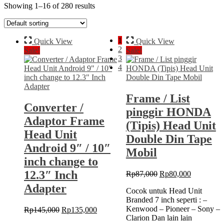
Showing 1–16 of 280 results
1
Quick View
Quick View
2
Sale!
Sale!
3
4
Frame / List
Converter /
pinggir HONDA
Adaptor Frame
(Tipis) Head Unit
Head Unit
Double Din Tape
Android 9″ / 10″
Mobil
inch change to
12.3″ Inch
Original
Current
Rp
87,000
Rp
80,000
price
price
Adapter
Cocok untuk Head Unit
was:
is:
Branded 7 inch seperti : –
Rp87,000.
Rp80,000.
Kenwood – Pioneer – Sony –
Original
Current
Rp
145,000
Rp
135,000
Clarion Dan lain lain
price
price