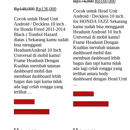
Original
Current
Rp
174,000
Rp
160,000
price
price
Original
Current
Rp
148,000
Rp
136,000
Cocok untuk Head Unit
was:
is:
price
price
Android / Deckless 10 inch .
Rp174,000.
Rp160,
Cocok untuk Head Unit
was:
is:
for HONDA JAZZ Sekarang
Android / Deckless 10 inch .
Rp148,000.
Rp136,000.
kamu sudah bisa mengganti
for Honda Freed 2011-2014
Headunit Android 10 Inch
Black ( Tombol Hazard
Universal di mobil kamu!
diatas ) Sekarang kamu sudah
Frame Headunit Dengan
bisa mengganti
Kualitas merubah tatanan
HeadunitAndroid 10 Inch
dashboard mobil dan
Universal di mobil kamu!
membuat dashboard lebih
Frame Headunit Dengan
bagus dan rapi karna tidak
Kualitas merubah tatanan
ada lagi celah rongga yang
dashboard mobil dan
terlihat antara body
membuat dashboard lebih
dashboard dengan Head Unit
bagus dan rapi karna tidak
…
ada lagi celah rongga yang
terlihat …
Frame
Read More
10
Frame
Read More
Buy via WhatsApp
inch
10
HONDA
Buy via WhatsApp
inch
JAZZ
Honda
2008-
Freed
2012
2011-