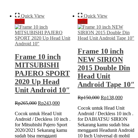
2010
JEEP
Double
RUBICON
Din
/
Quick View
Quick View
10″
WRANGLER
Sale!
Sale!
Head
2011-
Unit
2014
Tape
Double
Cover
Din
10″
Frame 10 inch
+
Frame 10 inch
Canbus
NEW SIRION
MITSUBISHI
2015 Double Din
PAJERO SPORT
Head Unit
2020 Up Head
Android Tape 10″
Unit Android 10″
Original
Current
Rp
150,000
Rp
138,000
Original
Current
price
price
Rp
265,000
Rp
243,000
Cocok untuk Head Unit
price
price
was:
is:
Cocok untuk Head Unit
Android / Deckless 10 inch .
was:
is:
Rp150,000.
Rp138,
Android / Deckless 10 inch .
for DAIHATSU SIRION
Rp265,000.
Rp243,000.
for Mitsubishi Pajero Sport
Sekarang kamu sudah bisa
2020/2021 Sekarang kamu
mengganti Headunit Android
sudah bisa mengganti
10 Inch Universal di mobil