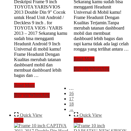
Deskripsi Frame 9 inch
Sekarang kamu sudah bisa
was:
is:
TOYOTA YARIS/VIOS
mengganti Headunit
Rp145,000.
Rp135,000.
2013 Double Din 9″ Cocok
Universal di Mobil kamu!
untuk Head Unit Android /
Frame Headunit Dengan
Deckless 9 inch . for
Kualitas Terjamin.Tanpa
TOYOTA VIOS / YARIS
merubah tatanan dashboard
2013 – 2017 Sekarang kamu
mobil dan membuat
sudah bisa mengganti
dashboard lebih bagus dan
Headunit Android 9 Inch
rapi karna tidak ada lagi celah
Universal di mobil kamu!
rongga yang terlihat antara …
Frame Headunit Dengan
Frame
Read More
Kualitas merubah tatanan
/
dashboard mobil dan
Buy via WhatsApp
List
membuat dashboard lebih
pinggir
bagus dan …
HONDA
Converter
(Tipis)
Read More
…
/
Head
16
Buy via WhatsApp
Adaptor
Unit
17
Frame
Double
18
Head
Din
→
Unit
Tape
Quick View
Quick View
Android
Mobil
Sale!
Sale!
9″
/