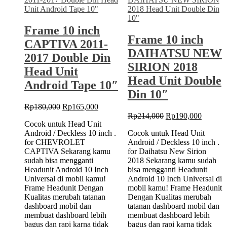
10″
inch
change
Frame 10 inch
to
Frame 10 inch
12.3″
CAPTIVA 2011-
Inch
DAIHATSU NEW
2017 Double Din
Adapter
SIRION 2018
Head Unit
Head Unit Double
Android Tape 10″
Din 10″
Original
Current
Rp
180,000
Rp
165,000
price
price
Original
Current
Rp
214,000
Rp
190,000
Cocok untuk Head Unit
was:
is:
price
price
Android / Deckless 10 inch .
Cocok untuk Head Unit
Rp180,000.
Rp165,000.
was:
is:
for CHEVROLET
Android / Deckless 10 inch .
Rp214,000.
Rp190,
CAPTIVA Sekarang kamu
for Daihatsu New Sirion
sudah bisa mengganti
2018 Sekarang kamu sudah
Headunit Android 10 Inch
bisa mengganti Headunit
Universal di mobil kamu!
Android 10 Inch Universal di
Frame Headunit Dengan
mobil kamu! Frame Headunit
Kualitas merubah tatanan
Dengan Kualitas merubah
dashboard mobil dan
tatanan dashboard mobil dan
membuat dashboard lebih
membuat dashboard lebih
bagus dan rapi karna tidak
bagus dan rapi karna tidak