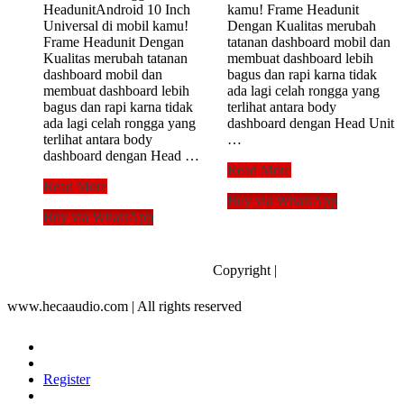
HeadunitAndroid 10 Inch
kamu! Frame Headunit
Universal di mobil kamu!
Dengan Kualitas merubah
Frame Headunit Dengan
tatanan dashboard mobil dan
Kualitas merubah tatanan
membuat dashboard lebih
dashboard mobil dan
bagus dan rapi karna tidak
membuat dashboard lebih
ada lagi celah rongga yang
bagus dan rapi karna tidak
terlihat antara body
ada lagi celah rongga yang
dashboard dengan Head Unit
terlihat antara body
…
dashboard dengan Head …
Frame
Read More
Frame
10
Read More
Buy via WhatsApp
10
inch
Buy via WhatsApp
inch
NEW
MITSUBISHI
SIRION
PAJERO
2015
SPORT
Double
Copyright |
2020
Din
Up
Head
www.hecaaudio.com | All rights reserved
Head
Unit
Unit
Android
Android
Tape
10″
10″
Register