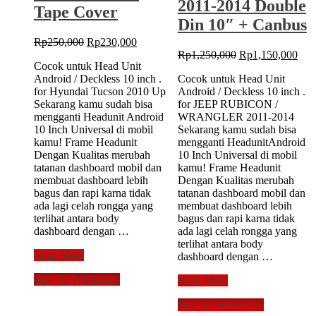
2011-2014 Double
Tape Cover
Din 10″ + Canbus
Original
Current
Rp
250,000
Rp
230,000
price
price
Original
Cur
Rp
1,250,000
Rp
1,150,000
Cocok untuk Head Unit
was:
is:
price
pric
Android / Deckless 10 inch .
Cocok untuk Head Unit
Rp250,000.
Rp230,000.
was:
is:
for Hyundai Tucson 2010 Up
Android / Deckless 10 inch .
Rp1,250,000.
Rp1
Sekarang kamu sudah bisa
for JEEP RUBICON /
mengganti Headunit Android
WRANGLER 2011-2014
10 Inch Universal di mobil
Sekarang kamu sudah bisa
kamu! Frame Headunit
mengganti HeadunitAndroid
Dengan Kualitas merubah
10 Inch Universal di mobil
tatanan dashboard mobil dan
kamu! Frame Headunit
membuat dashboard lebih
Dengan Kualitas merubah
bagus dan rapi karna tidak
tatanan dashboard mobil dan
ada lagi celah rongga yang
membuat dashboard lebih
terlihat antara body
bagus dan rapi karna tidak
dashboard dengan …
ada lagi celah rongga yang
terlihat antara body
Frame
Read More
dashboard dengan …
10
Buy via WhatsApp
inch
Frame
Read More
Hyundai
10
Buy via WhatsApp
Tucson
inch