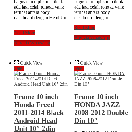
bagus dan rapi karna tidak
bagus dan rapi karna tidak
ada lagi celah rongga yang
ada lagi celah rongga yang
terlihat antara body
terlihat antara body
dashboard dengan Head Unit
dashboard dengan …
…
Frame
Read More
Frame
10
Read More
Buy via WhatsApp
10
inch
Buy via WhatsApp
inch
Honda
HONDA
CRV
CIVIC
2017
2008-
Double
Quick View
Quick View
2011
Din
Sale!
Sale!
Double
10″
Din
Head
Head
Unit
Unit
Android
Android
Tape
Frame 10 inch
Frame 10 inch
Tape
Honda Freed
HONDA JAZZ
2011-2014 Black
2008-2012 Double
Android Head
Din 10″
Unit 10″ 2din