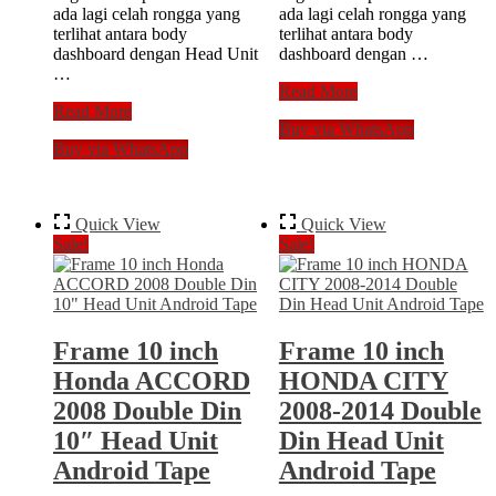
ada lagi celah rongga yang
ada lagi celah rongga yang
terlihat antara body
terlihat antara body
dashboard dengan Head Unit
dashboard dengan …
…
Frame
Read More
Frame
10
Read More
Buy via WhatsApp
10
inch
Buy via WhatsApp
inch
DAIHATSU
CAPTIVA
NEW
2011-
SIRION
2017
2018
Quick View
Quick View
Double
Head
Sale!
Sale!
Din
Unit
Head
Double
Unit
Din
Android
10″
Tape
Frame 10 inch
Frame 10 inch
10″
Honda ACCORD
HONDA CITY
2008 Double Din
2008-2014 Double
10″ Head Unit
Din Head Unit
Android Tape
Android Tape