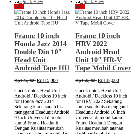
Double
Quick View
Quick View
2014
Din
Sale!
Sale!
Black
10″
Android
Head
Unit
10″
Frame 10 inch
Frame 10 inch
2din
Honda Jazz 2014
HRV 2022
Double Din 10″
Android Head
Head Unit
Unit 10″ HR-V
Android Tape HU
Tape Mobil Cover
Original
Current
Original
Current
Rp
125,000
Rp
115,000
Rp
150,000
Rp
138,000
price
price
price
price
Cocok untuk Head Unit
Cocok untuk Head Unit
was:
is:
was:
is:
Android / Deckless 10 inch .
Android / Deckless 10 inch .
Rp125,000.
Rp115,000.
Rp150,000.
Rp138,
for Honda Jazz 2014
for HRV 2022 Sekarang
Sekarang kamu sudah bisa
kamu sudah bisa mengganti
mengganti Headunit Android
Headunit Android 10 Inch
9 Inch Universal di mobil
Universal di mobil kamu!
kamu! Frame Headunit
Frame Headunit Dengan
Dengan Kualitas merubah
Kualitas merubah tatanan
tatanan dashboard mobil dan
dashboard mobil dan