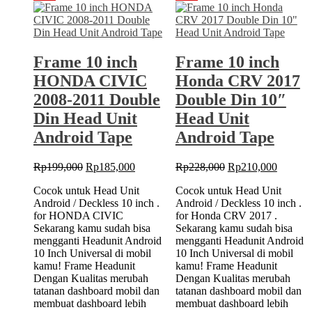
10″
Din
Head
Head
Unit
Unit
Android
Android
Frame 10 inch
Frame 10 inch
Tape
Tape
HONDA CIVIC
Honda CRV 2017
2008-2011 Double
Double Din 10″
Din Head Unit
Head Unit
Android Tape
Android Tape
Original
Current
Original
Current
Rp
199,000
Rp
185,000
Rp
228,000
Rp
210,000
price
price
price
price
Cocok untuk Head Unit
Cocok untuk Head Unit
was:
is:
was:
is:
Android / Deckless 10 inch .
Android / Deckless 10 inch .
Rp199,000.
Rp185,000.
Rp228,000.
Rp210,
for HONDA CIVIC
for Honda CRV 2017 .
Sekarang kamu sudah bisa
Sekarang kamu sudah bisa
mengganti Headunit Android
mengganti Headunit Android
10 Inch Universal di mobil
10 Inch Universal di mobil
kamu! Frame Headunit
kamu! Frame Headunit
Dengan Kualitas merubah
Dengan Kualitas merubah
tatanan dashboard mobil dan
tatanan dashboard mobil dan
membuat dashboard lebih
membuat dashboard lebih