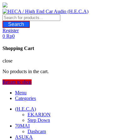
Skip
to
content
Search
Register
0
Rp
0
Shopping Cart
close
No products in the cart.
Return to shop
Menu
Categories
(H.E.C.A)
EKARION
Step Down
70MAI
Dashcam
ASUKA