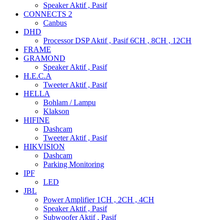
Speaker Aktif , Pasif
CONNECTS 2
Canbus
DHD
Processor DSP Aktif , Pasif 6CH , 8CH , 12CH
FRAME
GRAMOND
Speaker Aktif , Pasif
H.E.C.A
Tweeter Aktif , Pasif
HELLA
Bohlam / Lampu
Klakson
HIFINE
Dashcam
Tweeter Aktif , Pasif
HIKVISION
Dashcam
Parking Monitoring
IPF
LED
JBL
Power Amplifier 1CH , 2CH , 4CH
Speaker Aktif , Pasif
Subwoofer Aktif , Pasif