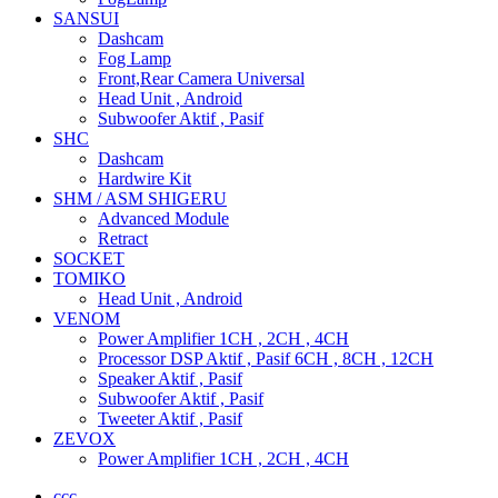
SANSUI
Dashcam
Fog Lamp
Front,Rear Camera Universal
Head Unit , Android
Subwoofer Aktif , Pasif
SHC
Dashcam
Hardwire Kit
SHM / ASM SHIGERU
Advanced Module
Retract
SOCKET
TOMIKO
Head Unit , Android
VENOM
Power Amplifier 1CH , 2CH , 4CH
Processor DSP Aktif , Pasif 6CH , 8CH , 12CH
Speaker Aktif , Pasif
Subwoofer Aktif , Pasif
Tweeter Aktif , Pasif
ZEVOX
Power Amplifier 1CH , 2CH , 4CH
ccc