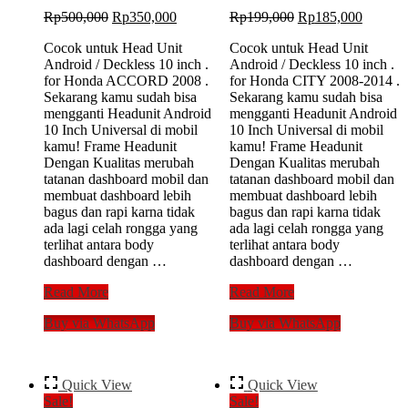
Original
Current
Original
Current
Rp
500,000
Rp
350,000
Rp
199,000
Rp
185,000
price
price
price
price
Cocok untuk Head Unit
Cocok untuk Head Unit
was:
is:
was:
is:
Android / Deckless 10 inch .
Android / Deckless 10 inch .
Rp500,000.
Rp350,000.
Rp199,000.
Rp185,
for Honda ACCORD 2008 .
for Honda CITY 2008-2014 .
Sekarang kamu sudah bisa
Sekarang kamu sudah bisa
mengganti Headunit Android
mengganti Headunit Android
10 Inch Universal di mobil
10 Inch Universal di mobil
kamu! Frame Headunit
kamu! Frame Headunit
Dengan Kualitas merubah
Dengan Kualitas merubah
tatanan dashboard mobil dan
tatanan dashboard mobil dan
membuat dashboard lebih
membuat dashboard lebih
bagus dan rapi karna tidak
bagus dan rapi karna tidak
ada lagi celah rongga yang
ada lagi celah rongga yang
terlihat antara body
terlihat antara body
dashboard dengan …
dashboard dengan …
Frame
Frame
Read More
Read More
10
10
Buy via WhatsApp
Buy via WhatsApp
inch
inch
Honda
HONDA
ACCORD
CITY
2008
2008-
Quick View
Quick View
Double
2014
Sale!
Sale!
Din
Double