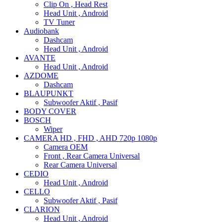
Clip On , Head Rest
Head Unit , Android
TV Tuner
Audiobank
Dashcam
Head Unit , Android
AVANTE
Head Unit , Android
AZDOME
Dashcam
BLAUPUNKT
Subwoofer Aktif , Pasif
BODY COVER
BOSCH
Wiper
CAMERA HD , FHD , AHD 720p 1080p
Camera OEM
Front , Rear Camera Universal
Rear Camera Universal
CEDIO
Head Unit , Android
CELLO
Subwoofer Aktif , Pasif
CLARION
Head Unit , Android