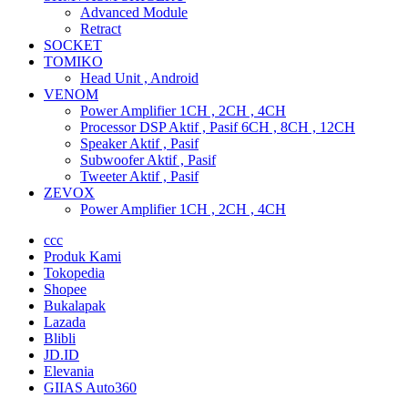
Advanced Module
Retract
SOCKET
TOMIKO
Head Unit , Android
VENOM
Power Amplifier 1CH , 2CH , 4CH
Processor DSP Aktif , Pasif 6CH , 8CH , 12CH
Speaker Aktif , Pasif
Subwoofer Aktif , Pasif
Tweeter Aktif , Pasif
ZEVOX
Power Amplifier 1CH , 2CH , 4CH
ccc
Produk Kami
Tokopedia
Shopee
Bukalapak
Lazada
Blibli
JD.ID
Elevania
GIIAS Auto360