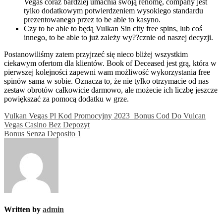
Vegas coraz bardziej umacnia swoją renomę, company jest
tylko dodatkowym potwierdzeniem wysokiego standardu
prezentowanego przez to be able to kasyno.
Czy to be able to będą Vulkan Sin city free spins, lub coś
innego, to be able to już zależy wy??cznie od naszej decyzji.
Postanowiliśmy zatem przyjrzeć się nieco bliżej wszystkim
ciekawym ofertom dla klientów. Book of Deceased jest grą, która w
pierwszej kolejności zapewni wam możliwość wykorzystania free
spinów sama w sobie. Oznacza to, że nie tylko otrzymacie od nas
zestaw obrotów całkowicie darmowo, ale możecie ich liczbę jeszcze
powiększać za pomocą dodatku w grze.
Post
Vulkan Vegas Pl Kod Promocyjny 2023 ️ Bonus Cod Do Vulcan
Vegas Casino Bez Depozyt
navigation
Bonus Senza Deposito 1
Written by
admin