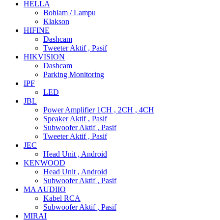
HELLA
Bohlam / Lampu
Klakson
HIFINE
Dashcam
Tweeter Aktif , Pasif
HIKVISION
Dashcam
Parking Monitoring
IPF
LED
JBL
Power Amplifier 1CH , 2CH , 4CH
Speaker Aktif , Pasif
Subwoofer Aktif , Pasif
Tweeter Aktif , Pasif
JEC
Head Unit , Android
KENWOOD
Head Unit , Android
Subwoofer Aktif , Pasif
MA AUDIIO
Kabel RCA
Subwoofer Aktif , Pasif
MIRAI