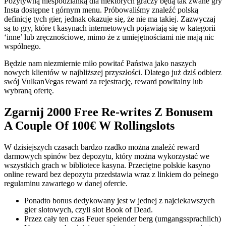
Pozytywną niespodzianką dla niektórych graczy będą tak zwane gry
Insta dostępne t górnym menu. Próbowaliśmy znaleźć polską
definicję tych gier, jednak okazuje się, że nie ma takiej. Zazwyczaj
są to gry, które t kasynach internetowych pojawiają się w kategorii
‘inne’ lub zręcznościowe, mimo że z umiejętnościami nie mają nic
wspólnego.
Będzie nam niezmiernie miło powitać Państwa jako naszych
nowych klientów w najbliższej przyszłości. Dlatego już dziś odbierz
swój VulkanVegas reward za rejestrację, reward powitalny lub
wybraną ofertę.
Zgarnij 2000 Free Re-writes Z Bonusem
A Couple Of 100€ W Rollingslots
W dzisiejszych czasach bardzo rzadko można znaleźć reward
darmowych spinów bez depozytu, który można wykorzystać we
wszystkich grach w bibliotece kasyna. Przeciętne polskie kasyno
online reward bez depozytu przedstawia wraz z linkiem do pełnego
regulaminu zawartego w danej ofercie.
Ponadto bonus dedykowany jest w jednej z najciekawszych
gier slotowych, czyli slot Book of Dead.
Przez cały ten czas Feuer speiender berg (umgangssprachlich)