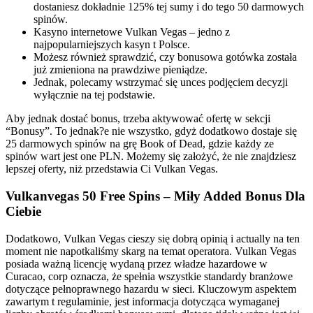
dostaniesz dokładnie 125% tej sumy i do tego 50 darmowych
spinów.
Kasyno internetowe Vulkan Vegas – jedno z
najpopularniejszych kasyn t Polsce.
Możesz również sprawdzić, czy bonusowa gotówka została
już zmieniona na prawdziwe pieniądze.
Jednak, polecamy wstrzymać się unces podjęciem decyzji
wyłącznie na tej podstawie.
Aby jednak dostać bonus, trzeba aktywować ofertę w sekcji
“Bonusy”. To jednak?e nie wszystko, gdyż dodatkowo dostaje się
25 darmowych spinów na grę Book of Dead, gdzie każdy ze
spinów wart jest one PLN. Możemy się założyć, że nie znajdziesz
lepszej oferty, niż przedstawia Ci Vulkan Vegas.
Vulkanvegas 50 Free Spins – Miły Added Bonus Dla
Ciebie
Dodatkowo, Vulkan Vegas cieszy się dobrą opinią i actually na ten
moment nie napotkaliśmy skarg na temat operatora. Vulkan Vegas
posiada ważną licencję wydaną przez władze hazardowe w
Curacao, corp oznacza, że spełnia wszystkie standardy branżowe
dotyczące pełnoprawnego hazardu w sieci. Kluczowym aspektem
zawartym t regulaminie, jest informacja dotycząca wymaganej