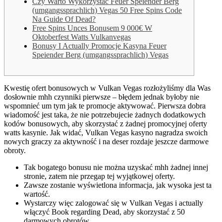
Czy Warto Wykorzystać Feuer Speiender Berg
(umgangssprachlich) Vegas 50 Free Spins Code
Na Guide Of Dead?
Free Spins Unces Bonusem 9 000€ W
Oktoberfest Watts Vulkanvegas
Bonusy I Actually Promocje Kasyna Feuer
Speiender Berg (umgangssprachlich) Vegas
Kwestię ofert bonusowych w Vulkan Vegas rozłożyliśmy dla Was
dosłownie mhh czynniki pierwsze – błędem jednak byłoby nie
wspomnieć um tym jak te promocje aktywować. Pierwsza dobra
wiadomość jest taka, że nie potrzebujecie żadnych dodatkowych
kodów bonusowych, aby skorzystać z żadnej promocyjnej oferty
watts kasynie. Jak widać, Vulkan Vegas kasyno nagradza swoich
nowych graczy za aktywność i na deser rozdaje jeszcze darmowe
obroty.
Tak bogatego bonusu nie można uzyskać mhh żadnej innej
stronie, zatem nie przegap tej wyjątkowej oferty.
Zawsze zostanie wyświetlona informacja, jak wysoka jest ta
wartość.
Wystarczy więc zalogować się w Vulkan Vegas i actually
włączyć Book regarding Dead, aby skorzystać z 50
darmowych obrotów.