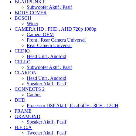
BLAUPUNKT
Subwoofer Aktif , Pasif
BODY COVER
BOSCH
Wiper
CAMERA HD , FHD , AHD 720p 1080p
Camera OEM
Front , Rear Camera Universal
Rear Camera Universal
CEDIO
Head Unit , Android
CELLO
Subwoofer Aktif , Pasif
CLARION
Head Unit , Android
Speaker Aktif , Pasif
CONNECTS 2
Canbus
DHD
Processor DSP Aktif , Pasif 6CH , 8CH , 12CH
FRAME
GRAMOND
Speaker Aktif , Pasif
H.E.C.A
Tweeter Aktif , Pasif