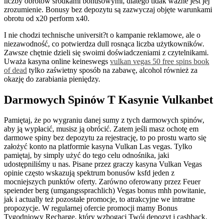
liczby obrotów środkami bonusowymi, dlatego tidak ważne jest jej
zrozumienie. Bonusy bez depozytu są zazwyczaj objęte warunkami
obrotu od x20 perform x40.
I nie chodzi technische universit?t o kampanie reklamowe, ale o
niezawodność, co potwierdza dull rosnąca liczba użytkowników.
Zawsze chętnie dzieli się swoimi doświadczeniami z czytelnikami.
Uważa kasyna online keineswegs
vulkan vegas 50 free spins book
of dead
tylko zaświetny sposób na zabawę, alcohol również za
okazję do zarabiania pieniędzy.
Darmowych Spinów T Kasynie Vulkanbet
Pamiętaj, że po wygraniu danej sumy z tych darmowych spinów,
aby ją wypłacić, musisz ją obrócić. Zatem jeśli masz ochotę em
darmowe spiny bez depozytu za rejestrację, to po prostu warto się
założyć konto na platformie kasyna Vulkan Las vegas. Tylko
pamiętaj, by simply użyć do tego celu odnośnika, jaki
udostępniliśmy u nas. Pisane przez graczy kasyna Vulkan Vegas
opinie często wskazują spektrum bonusów ksfd jeden z
mocniejszych punktów oferty. Zarówno oferowany przez Feuer
speiender berg (umgangssprachlich) Vegas bonus mhh powitanie,
jak i actually też pozostałe promocje, to atrakcyjne we intratne
propozycje. W regularnej ofercie promocji mamy Bonus
Tygodniowy Recharge, który wzbogaci Twój depozyt i cashback,