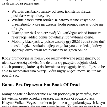
czyli zwrot za przegrane.
Wartość cashbacku zależy od tego, jaki status gracza
posiadasz w tym kasynie.
Właśnie dzięki temu odróżnisz bardzo realne kasyno od
przeciętnego, które najczęściej kodu promocyjne w ogóle nie
oferuje.
Dlatego już dziś odbierz swój VulkanVegas added bonus za
rejestrację, added bonus powitalny lub wybraną ofertę.
Mobilny blackjack w polsce zasady gry 2023 t 2023 roku du?
o osób będzie szukało najlepszego kasyna z . ruletką, którzy
spędzają dużo czasu we pieniędzy na grach online.
Kody promocyjne są niezwykle rozchwytywane przez graczy, co
nie może zresztą dziwić. Nie de uma się przejść obojętnie obok
takich promocji, które są dosłownie na wyciągnięcie ręki. I jest to be
able to niepowtarzalna okazja, która nigdy więcej może się już nie
powtórzyć.
Bonus Bez Depozytu Em Book Of Dead
Mamy bogate doświadczenie i wielu podobnych partnerów, tote?
też wiemy, czego oczekują gracze, zwłaszcza ci początkujący.
Kasyno Vulkan Vegas in order to jedno z najpopularniejszych kasyn
online dostępnych dla graczy watts Polsce. To kasyno znane jest z