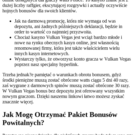
dużej liczby raffgier, ekscytującej rozgrywki i actually oczywiście
hojnych bonusów dla swoich klientów.
Jak na darmową promocję, która nie wymaga od was
depozytu, ani żadnych późniejszych deklaracji, będzie in
order to wartość co najmniej przyzwoita.
Chociaż kasyno Vulkan Vegas jest wciąż bardzo młode i
nowe na rynku obecnych kasyn online, jest własnością
renomowanej firmy, która jest także właścicielem wielu
innych kasyn internetowych.
Wystarczy tylko, że otworzysz konto gracza w Vulkan Vegas
poprzez nasz specjalny hyperlink.
Trzeba jednak?e pamiętać o warunkach obrotu bonusem, gdyż
środki pieniężne muszą zostać obrócone watts ciągu 5 dni 40 razy,
zaś wygrane z darmowych spinów muszą zostać obrócone 30 razy.
W Vulkan Vegas bonus bez depozytu jest oferowany wszystkim
nowym graczom. Dzięki naszemu linkowi łatwo możesz zyskać
znacznie więcej.
Jak Mogę Otrzymać Pakiet Bonusów
Powitalnych?