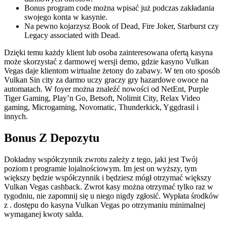
Bonus program code można wpisać już podczas zakładania
swojego konta w kasynie.
Na pewno kojarzysz Book of Dead, Fire Joker, Starburst czy
Legacy associated with Dead.
Dzięki temu każdy klient lub osoba zainteresowana ofertą kasyna
może skorzystać z darmowej wersji demo, gdzie kasyno Vulkan
Vegas daje klientom wirtualne żetony do zabawy. W ten oto sposób
Vulkan Sin city za darmo uczy graczy gry hazardowe owoce na
automatach. W foyer można znaleźć nowości od NetEnt, Purple
Tiger Gaming, Play’n Go, Betsoft, Nolimit City, Relax Video
gaming, Microgaming, Novomatic, Thunderkick, Yggdrasil i
innych.
Bonus Z Depozytu
Dokładny współczynnik zwrotu zależy z tego, jaki jest Twój
poziom t programie lojalnościowym. Im jest on wyższy, tym
większy będzie współczynnik i będziesz mógł otrzymać większy
Vulkan Vegas cashback. Zwrot kasy można otrzymać tylko raz w
tygodniu, nie zapomnij się u niego nigdy zgłosić. Wypłata środków
z . dostępu do kasyna Vulkan Vegas po otrzymaniu minimalnej
wymaganej kwoty salda.