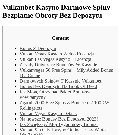
Vulkanbet Kasyno Darmowe Spiny
Bezpłatne Obroty Bez Depozytu
Content
Bonus Z Depozytu
Vulkan Vegas Kasyno Wideo Recenzja
Vulkan Las Vegas Kasyno – Licencja
Zasady Dotyczące Bonusów W Kasynie
Vulkanvegas 50 Free Spins – Miły Added Bonus
Dla Ciebie
Darmowych Spinów T Kasynie Vulkanbet
Bonus Bez Depozytu Na Book Of Dead
Jak Mogę Otrzymać Pakiet Bonusów
Powitalnych?
Zgarnij 2000 Free Spins Z Bonusem 2 100€ W
Rollingslots
Vulkan Vegas Kasyno Details
Najnowsze Bonusy Bez Depozytu 2023!
Jak Zwiększyć Mój Tygodniowy Bonus?
Vulkan Sin City Kasyno Online – Czy Warto