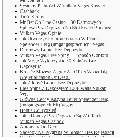
Mu Zaufać?
Systemy Płatności W Vulkan Vegas Kasyno
Cashback
Treść Strony
Mr Bet On Line Casino – 30 Darmowych
Spinów Bez Depozytu Na Slot Sweet Bonanza
Vulkan Vegas Opinie
Jak Utworzyć Pourtour Gracza W Feuer
Speiender Berg (umgangssprachlich) Vegas?
Darmowy Bonus Bez Depozytu
Vulkan Vegas Free Spiny — Sposób Odbioru
Jak Mogę Wykorzystać 50 Spinów Bez
Depozytu?
Krok 3: Możesz Zagrać All Of Us Wspaniałą
Grę Publication Of Dead!
Jak Zdobyć Bonus Bez Depozytu?
Free Spins Z Depozytem 100€ Watts Vulkan
Vegas
Główne Cechy Kasyna Feuer Speiender Berg
(umgangssprachlich) Vegas
Bonus Co Tydzień
Jakie Bonusy Bez Depozytu Są W Ofercie
Vulkan Vegas Casino?
Automaty Do Gier
Sposoby Na Wygraną W Slotach Bez Rejestracji