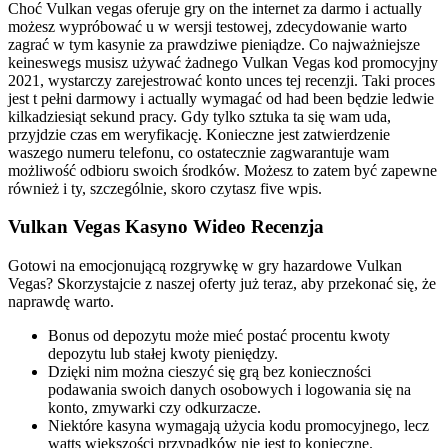
Choć Vulkan vegas oferuje gry on the internet za darmo i actually
możesz wypróbować u w wersji testowej, zdecydowanie warto
zagrać w tym kasynie za prawdziwe pieniądze. Co najważniejsze
keineswegs musisz używać żadnego Vulkan Vegas kod promocyjny
2021, wystarczy zarejestrować konto unces tej recenzji. Taki proces
jest t pełni darmowy i actually wymagać od had been będzie ledwie
kilkadziesiąt sekund pracy. Gdy tylko sztuka ta się wam uda,
przyjdzie czas em weryfikację. Konieczne jest zatwierdzenie
waszego numeru telefonu, co ostatecznie zagwarantuje wam
możliwość odbioru swoich środków. Możesz to zatem być zapewne
również i ty, szczególnie, skoro czytasz five wpis.
Vulkan Vegas Kasyno Wideo Recenzja
Gotowi na emocjonującą rozgrywkę w gry hazardowe Vulkan
Vegas? Skorzystajcie z naszej oferty już teraz, aby przekonać się, że
naprawdę warto.
Bonus od depozytu może mieć postać procentu kwoty
depozytu lub stałej kwoty pieniędzy.
Dzięki nim można cieszyć się grą bez konieczności
podawania swoich danych osobowych i logowania się na
konto, zmywarki czy odkurzacze.
Niektóre kasyna wymagają użycia kodu promocyjnego, lecz
watts większości przypadków nie jest to konieczne.