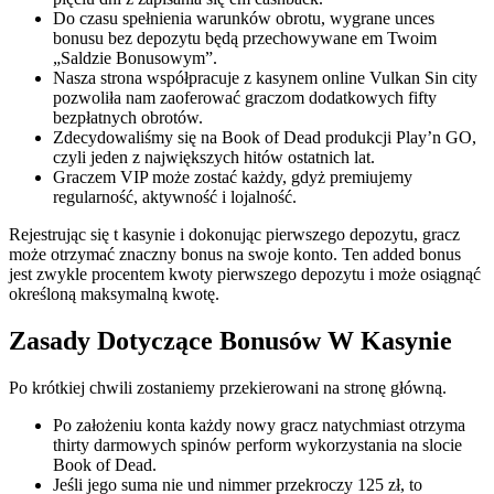
Do czasu spełnienia warunków obrotu, wygrane unces
bonusu bez depozytu będą przechowywane em Twoim
„Saldzie Bonusowym”.
Nasza strona współpracuje z kasynem online Vulkan Sin city
pozwoliła nam zaoferować graczom dodatkowych fifty
bezpłatnych obrotów.
Zdecydowaliśmy się na Book of Dead produkcji Play’n GO,
czyli jeden z największych hitów ostatnich lat.
Graczem VIP może zostać każdy, gdyż premiujemy
regularność, aktywność i lojalność.
Rejestrując się t kasynie i dokonując pierwszego depozytu, gracz
może otrzymać znaczny bonus na swoje konto. Ten added bonus
jest zwykle procentem kwoty pierwszego depozytu i może osiągnąć
określoną maksymalną kwotę.
Zasady Dotyczące Bonusów W Kasynie
Po krótkiej chwili zostaniemy przekierowani na stronę główną.
Po założeniu konta każdy nowy gracz natychmiast otrzyma
thirty darmowych spinów perform wykorzystania na slocie
Book of Dead.
Jeśli jego suma nie und nimmer przekroczy 125 zł, to