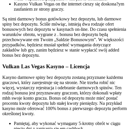
Kasyno Vulkan Vegas on the internet cieszy się doskona?ym
zaufaniem ze strony graczy.
Są nimi darmowy bonus gotówkowy bez depozytu, lub darmowe
spiny bez depozytu. Ściśle mówiąc, istnieją dwa rodzaje ofert
bonusowych bez depozytu w kasynach on-line. Do czasu spełnienia
warunków obrotu, wygrane z . bonusu bez depozytu będą
przechowywane em Twoim „Saldzie Bonusowym”. W większości
przypadków, będziesz musiał spełnić wymagania dotyczące
zakładów lub gry, zanim będziesz w stanie wypłacić swój added
bonus bez depozytu.
Vulkan Las Vegas Kasyno – Licencja
Kasyno darmowe spiny bez depozytu zostaną przyznane każdemu
graczowi, który zarejestruje się na stronie. Nie trzeba robić nic
więcej, wystarczy rejestracja i odebranie darmowych spinów. Ten
rodzaj bonusu jest przyznawany graczom, którzy dokonali wpłaty
mhh swoje konto gracza. Bonus od depozytu może mieć postać
procentu kwoty depozytu lub stałej kwoty pieniędzy. Na przykład
kasyno może oferować 100% bonus z pierwszego depozytu perform
określonej kwoty.
Pamiętaj, aby wykonać wymagany 5-krotny obrót w ciągu
pięciu dni z zapisania się em cashback.