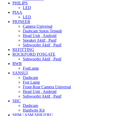
PHILIPS
LED
PIAA
LED
PIONEER
Camera Universal
Dashcam Spion Tengah
Head Unit , Android
Speaker Aktif , Pasif
Subwoofer Aktif , Pasif
REFITTING
ROCKFORD FOSGATE
Subwoofer Aktif , Pasif
RWB
FogLamp
SANSUI
Dashcam
Fog Lamp
Front,Rear Camera Universal
Head Unit , Android
Subwoofer Aktif , Pasif
SHC
Dashcam
Hardwire Kit
SHM / ASM SHIGERU