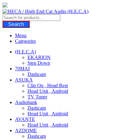
Skip
to
content
Search
Menu
Categories
(H.E.C.A)
EKARION
Step Down
70MAI
Dashcam
ASUKA
Clip On , Head Rest
Head Unit , Android
TV Tuner
Audiobank
Dashcam
Head Unit , Android
AVANTE
Head Unit , Android
AZDOME
Dashcam