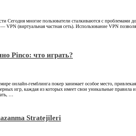
ости Сегодня многие пользователи сталкиваются с проблемами до
— VPN (виртуальная частная сеть). Использование VPN позволяе
но Pinco: что играть?
В мире онлайн-гемблинга покер занимает особое место, привле
ерных игр, каждая из которых имеет свои уникальные правила и
ать, …
zanma Stratejileri