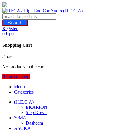
Skip
to
content
Search
Register
0
Rp
0
Shopping Cart
close
No products in the cart.
Return to shop
Menu
Categories
(H.E.C.A)
EKARION
Step Down
70MAI
Dashcam
ASUKA