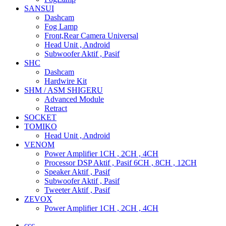
SANSUI
Dashcam
Fog Lamp
Front,Rear Camera Universal
Head Unit , Android
Subwoofer Aktif , Pasif
SHC
Dashcam
Hardwire Kit
SHM / ASM SHIGERU
Advanced Module
Retract
SOCKET
TOMIKO
Head Unit , Android
VENOM
Power Amplifier 1CH , 2CH , 4CH
Processor DSP Aktif , Pasif 6CH , 8CH , 12CH
Speaker Aktif , Pasif
Subwoofer Aktif , Pasif
Tweeter Aktif , Pasif
ZEVOX
Power Amplifier 1CH , 2CH , 4CH
ccc