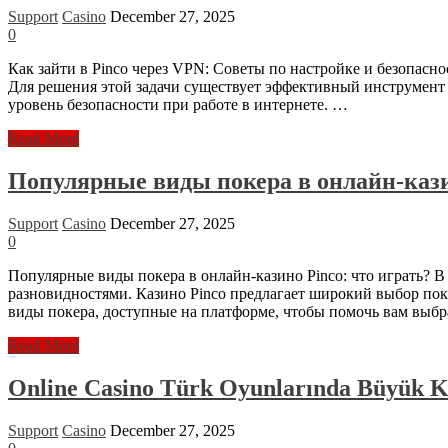
Support
Casino
December 27, 2025
0
Как зайти в Pinco через VPN: Советы по настройке и безопасн
Для решения этой задачи существует эффективный инструмент 
уровень безопасности при работе в интернете. …
Как
Read More
зайти
в
Популярные виды покера в онлайн-кази
Pinco
через
Support
Casino
December 27, 2025
VPN:
0
Советы
по
Популярные виды покера в онлайн-казино Pinco: что играть? 
настройке
разновидностями. Казино Pinco предлагает широкий выбор пок
и
виды покера, доступные на платформе, чтобы помочь вам выбр
безопасности
Популярные
Read More
виды
покера
Online Casino Türk Oyunlarında Büyük Ka
в
онлайн-
Support
Casino
December 27, 2025
казино