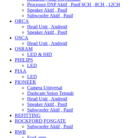
Processor DSP Aktif , Pasif 6CH , 8CH , 12CH
Speaker Aktif , Pasif
Subwoofer Aktif , Pasif
ORCA
Head Unit , Android
Speaker Aktif , Pasif
OSCA
Head Unit , Android
OSRAM
LED & HID
PHILIPS
LED
PIAA
LED
PIONEER
Camera Universal
Dashcam Spion Tengah
Head Unit , Android
Speaker Aktif , Pasif
Subwoofer Aktif , Pasif
REFITTING
ROCKFORD FOSGATE
Subwoofer Aktif , Pasif
RWB
FogLamp