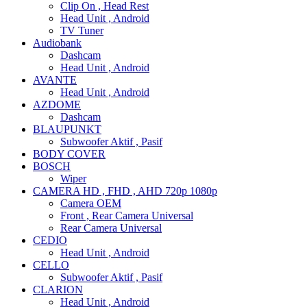
Clip On , Head Rest
Head Unit , Android
TV Tuner
Audiobank
Dashcam
Head Unit , Android
AVANTE
Head Unit , Android
AZDOME
Dashcam
BLAUPUNKT
Subwoofer Aktif , Pasif
BODY COVER
BOSCH
Wiper
CAMERA HD , FHD , AHD 720p 1080p
Camera OEM
Front , Rear Camera Universal
Rear Camera Universal
CEDIO
Head Unit , Android
CELLO
Subwoofer Aktif , Pasif
CLARION
Head Unit , Android