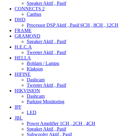
Speaker Aktif , Pasif
CONNECTS 2
Canbus
DHD
Processor DSP Aktif , Pasif 6CH , 8CH , 12CH
FRAME
GRAMOND
Speaker Aktif , Pasif
H.E.C.A
Tweeter Aktif , Pasif
HELLA
Bohlam / Lampu
Klakson
HIFINE
Dashcam
Tweeter Aktif , Pasif
HIKVISION
Dashcam
Parking Monitoring
IPF
LED
JBL
Power Amplifier 1CH , 2CH , 4CH
Speaker Aktif , Pasif
Subwoofer Aktif , Pasif