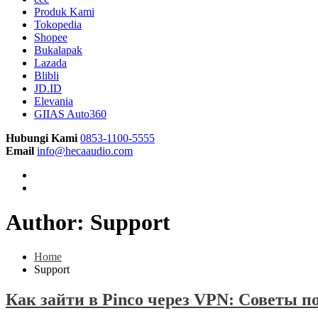
Produk Kami
Tokopedia
Shopee
Bukalapak
Lazada
Blibli
JD.ID
Elevania
GIIAS Auto360
Hubungi Kami
0853-1100-5555
Email
info@hecaaudio.com
Author:
Support
Home
Support
Как зайти в Pinco через VPN: Советы п