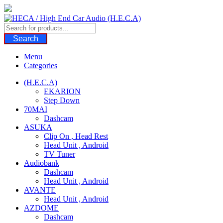
Skip
to
content
Search
Menu
Categories
(H.E.C.A)
EKARION
Step Down
70MAI
Dashcam
ASUKA
Clip On , Head Rest
Head Unit , Android
TV Tuner
Audiobank
Dashcam
Head Unit , Android
AVANTE
Head Unit , Android
AZDOME
Dashcam