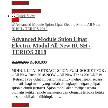
Advanced
Read More
Module
Buy via WhatsApp
HONDA
Full
Quick View
Socket
Sale!
HRV
/
All
New
Advanced Module Spion Lipat
Jazz
Electric Modul All New RUSH /
Spion
Lipat
TERIOS 2018
Modul
Original
Current
Rp
500,000
Rp
460,000
price
price
MODUL LIPAT RETRACT SPION FULL SOCKET FOR :
was:
is:
– All New Rush 2018-NOW – All New Terios 2018-NOW
Rp500,000.
Rp460,000.
(Retract Type) Alat ini berfungsi untuk melipat spion secara
otomatis bagi mobil yang sudah dilengkapi dengan pelipat
spion elektrik (retract). Spion mobil akan melipat secara
otomatis ketika remote mengunci dan otomatis terbuka ketika
mesin mobil akan dihidupkan …
Advanced
Read More