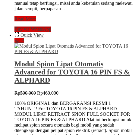
manual tetap berfungsi, misal anda kebetulan sedang melewati
jalan sempit, berpapasan …
Spion
Read More
Lipat
Buy via WhatsApp
Otomatis
Electric
Quick View
Advanced
Sale!
Module
SUZUKI
elektrik
Modul Spion Lipat Otomatis
Advanced for TOYOTA 16 PIN FS &
ALPHARD
Original
Current
Rp
500,000
Rp
460,000
price
price
100% ORIGINAL dan BERGARANSI RESMI 1
was:
is:
TAHUN..!! For TOYOTA 16 PIN FS & ALPHARD
Rp500,000.
Rp460,000.
MODUL LIPAT RETRACT SPION FULL SOCKET FOR
TOYOTA 16 PIN FS & ALPHARD Alat ini berfungsi untuk
melipat spion secara otomatis bagi mobil yang sudah
dilengkapi dengan pelipat spion elektrik (retract). Spion mobil