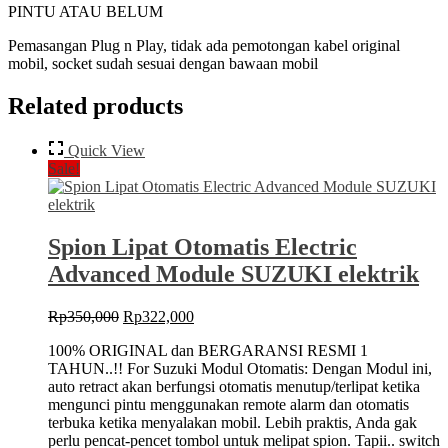
PINTU ATAU BELUM
Pemasangan Plug n Play, tidak ada pemotongan kabel original
mobil, socket sudah sesuai dengan bawaan mobil
Related products
Quick View
Sale!
Spion Lipat Otomatis Electric
Advanced Module SUZUKI elektrik
Original
Current
Rp
350,000
Rp
322,000
price
price
100% ORIGINAL dan BERGARANSI RESMI 1
was:
is:
TAHUN..!! For Suzuki Modul Otomatis: Dengan Modul ini,
Rp350,000.
Rp322,000.
auto retract akan berfungsi otomatis menutup/terlipat ketika
mengunci pintu menggunakan remote alarm dan otomatis
terbuka ketika menyalakan mobil. Lebih praktis, Anda gak
perlu pencat-pencet tombol untuk melipat spion. Tapii.. switch