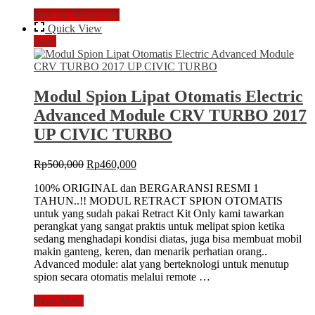
Module
Buy via WhatsApp
Spion
Lipat
Quick View
Electric
Sale!
Modul
All
New
RUSH
Modul Spion Lipat Otomatis Electric
/
Advanced Module CRV TURBO 2017
TERIOS
2018
UP CIVIC TURBO
Original
Current
Rp
500,000
Rp
460,000
price
price
100% ORIGINAL dan BERGARANSI RESMI 1
was:
is:
TAHUN..!! MODUL RETRACT SPION OTOMATIS
Rp500,000.
Rp460,000.
untuk yang sudah pakai Retract Kit Only kami tawarkan
perangkat yang sangat praktis untuk melipat spion ketika
sedang menghadapi kondisi diatas, juga bisa membuat mobil
makin ganteng, keren, dan menarik perhatian orang..
Advanced module: alat yang berteknologi untuk menutup
spion secara otomatis melalui remote …
Modul
Read More
Spion