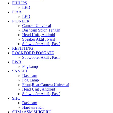
PHILIPS
LED
PIAA
LED
PIONEER
Camera Universal
Dashcam Spion Tengah
Head Unit , Android
Speaker Aktif , Pasif
Subwoofer Aktif , Pasif
REFITTING
ROCKFORD FOSGATE
Subwoofer Aktif , Pasif
RWB
FogLamp
SANSUI
Dashcam
Fog Lamp
Front,Rear Camera Universal
Head Unit , Android
Subwoofer Aktif , Pasif
SHC
Dashcam
Hardwire Kit
SHM / ASM SHIGERU