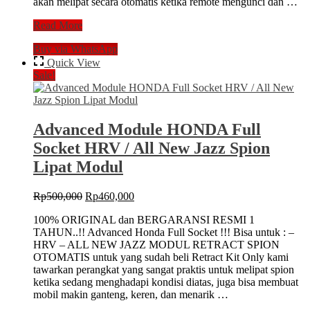
akan melipat secara otomatis ketika remote mengunci dan …
Modul
Read More
Spion
Buy via WhatsApp
Lipat
Otomatis
Quick View
Advanced
Sale!
for
TOYOTA
16
PIN
Advanced Module HONDA Full
FS
Socket HRV / All New Jazz Spion
&
ALPHARD
Lipat Modul
Original
Current
Rp
500,000
Rp
460,000
price
price
100% ORIGINAL dan BERGARANSI RESMI 1
was:
is:
TAHUN..!! Advanced Honda Full Socket !!! Bisa untuk : –
Rp500,000.
Rp460,000.
HRV – ALL NEW JAZZ MODUL RETRACT SPION
OTOMATIS untuk yang sudah beli Retract Kit Only kami
tawarkan perangkat yang sangat praktis untuk melipat spion
ketika sedang menghadapi kondisi diatas, juga bisa membuat
mobil makin ganteng, keren, dan menarik …