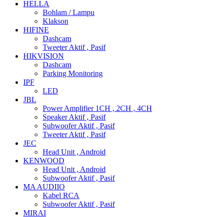
HELLA
Bohlam / Lampu
Klakson
HIFINE
Dashcam
Tweeter Aktif , Pasif
HIKVISION
Dashcam
Parking Monitoring
IPF
LED
JBL
Power Amplifier 1CH , 2CH , 4CH
Speaker Aktif , Pasif
Subwoofer Aktif , Pasif
Tweeter Aktif , Pasif
JEC
Head Unit , Android
KENWOOD
Head Unit , Android
Subwoofer Aktif , Pasif
MA AUDIIO
Kabel RCA
Subwoofer Aktif , Pasif
MIRAI