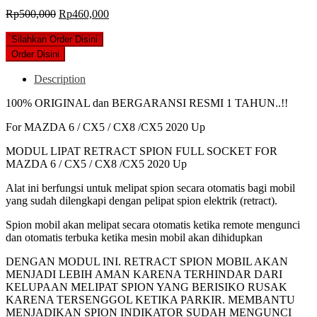
Original
Current
Rp
500,000
Rp
460,000
price
price
was:
is:
Silahkan Order Disini
Rp500,000.
Rp460,000.
Order Disini
Description
100% ORIGINAL dan BERGARANSI RESMI 1 TAHUN..!!
For MAZDA 6 / CX5 / CX8 /CX5 2020 Up
MODUL LIPAT RETRACT SPION FULL SOCKET FOR
MAZDA 6 / CX5 / CX8 /CX5 2020 Up
Alat ini berfungsi untuk melipat spion secara otomatis bagi mobil
yang sudah dilengkapi dengan pelipat spion elektrik (retract).
Spion mobil akan melipat secara otomatis ketika remote mengunci
dan otomatis terbuka ketika mesin mobil akan dihidupkan
DENGAN MODUL INI. RETRACT SPION MOBIL AKAN
MENJADI LEBIH AMAN KARENA TERHINDAR DARI
KELUPAAN MELIPAT SPION YANG BERISIKO RUSAK
KARENA TERSENGGOL KETIKA PARKIR. MEMBANTU
MENJADIKAN SPION INDIKATOR SUDAH MENGUNCI