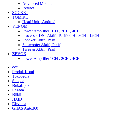
Advanced Module
Retract
SOCKET
TOMIKO
Head Unit , Android
VENOM
Power Amplifier 1CH , 2CH , 4CH
Processor DSP Aktif , Pasif 6CH , 8CH , 12CH
Speaker Aktif , Pasif
Subwoofer Aktif , Pasif
Tweeter Aktif , Pasif
ZEVOX
Power Amplifier 1CH , 2CH , 4CH
ccc
Produk Kami
Tokopedia
Shopee
Bukalapak
Lazada
Blibli
JD.ID
Elevania
GIIAS Auto360