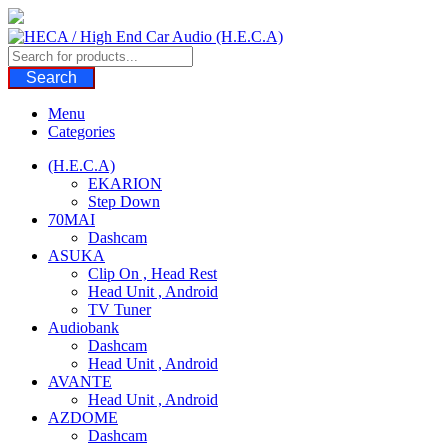
Skip
to
content
Search
Menu
Categories
(H.E.C.A)
EKARION
Step Down
70MAI
Dashcam
ASUKA
Clip On , Head Rest
Head Unit , Android
TV Tuner
Audiobank
Dashcam
Head Unit , Android
AVANTE
Head Unit , Android
AZDOME
Dashcam