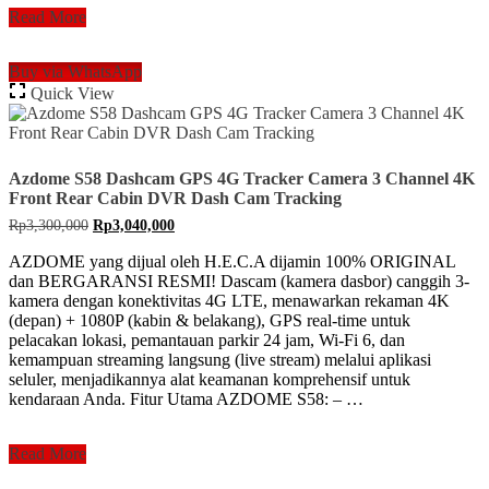
Azdome
Read More
M01
MAX
Buy via WhatsApp
Dashcam
Quick View
4K
ADAS
Camera
Front
Rear
Azdome S58 Dashcam GPS 4G Tracker Camera 3 Channel 4K
Recorder
Front Rear Cabin DVR Dash Cam Tracking
DVR
Original
Current
Rp
3,300,000
Rp
3,040,000
Dashboard
price
price
was:
is:
AZDOME yang dijual oleh H.E.C.A dijamin 100% ORIGINAL
Rp3,300,000.
Rp3,040,000.
dan BERGARANSI RESMI! Dascam (kamera dasbor) canggih 3-
kamera dengan konektivitas 4G LTE, menawarkan rekaman 4K
(depan) + 1080P (kabin & belakang), GPS real-time untuk
pelacakan lokasi, pemantauan parkir 24 jam, Wi-Fi 6, dan
kemampuan streaming langsung (live stream) melalui aplikasi
seluler, menjadikannya alat keamanan komprehensif untuk
kendaraan Anda. Fitur Utama AZDOME S58: – …
Azdome
Read More
S58