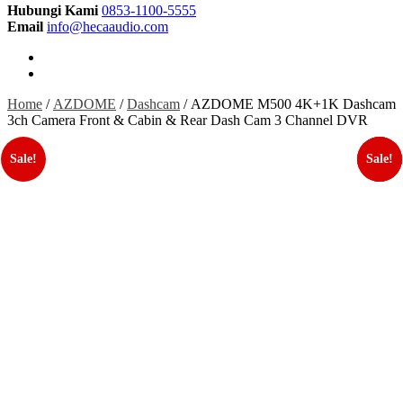
Hubungi Kami
0853-1100-5555
Email
info@hecaaudio.com
Home
/
AZDOME
/
Dashcam
/ AZDOME M500 4K+1K Dashcam
3ch Camera Front & Cabin & Rear Dash Cam 3 Channel DVR
Sale!
Sale!
Sale!
Sale!