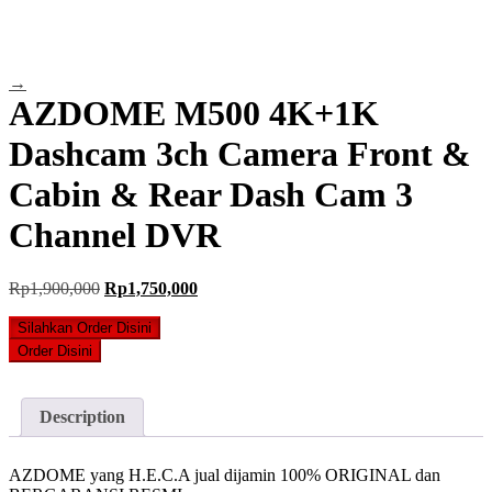
→
AZDOME M500 4K+1K
Dashcam 3ch Camera Front &
Cabin & Rear Dash Cam 3
Channel DVR
Original
Current
Rp
1,900,000
Rp
1,750,000
price
price
was:
is:
Silahkan Order Disini
Rp1,900,000.
Rp1,750,000.
Order Disini
Description
AZDOME yang H.E.C.A jual dijamin 100% ORIGINAL dan