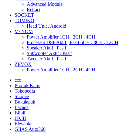
Advanced Module
Retract
SOCKET
TOMIKO
Head Unit , Android
VENOM
Power Amplifier 1CH , 2CH , 4CH
Processor DSP Aktif , Pasif 6CH , 8CH , 12CH
Speaker Aktif , Pasif
Subwoofer Aktif , Pasif
Tweeter Aktif , Pasif
ZEVOX
Power Amplifier 1CH , 2CH , 4CH
ccc
Produk Kami
Tokopedia
Shopee
Bukalapak
Lazada
Blibli
JD.ID
Elevania
GIIAS Auto360