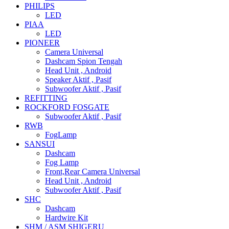
PHILIPS
LED
PIAA
LED
PIONEER
Camera Universal
Dashcam Spion Tengah
Head Unit , Android
Speaker Aktif , Pasif
Subwoofer Aktif , Pasif
REFITTING
ROCKFORD FOSGATE
Subwoofer Aktif , Pasif
RWB
FogLamp
SANSUI
Dashcam
Fog Lamp
Front,Rear Camera Universal
Head Unit , Android
Subwoofer Aktif , Pasif
SHC
Dashcam
Hardwire Kit
SHM / ASM SHIGERU