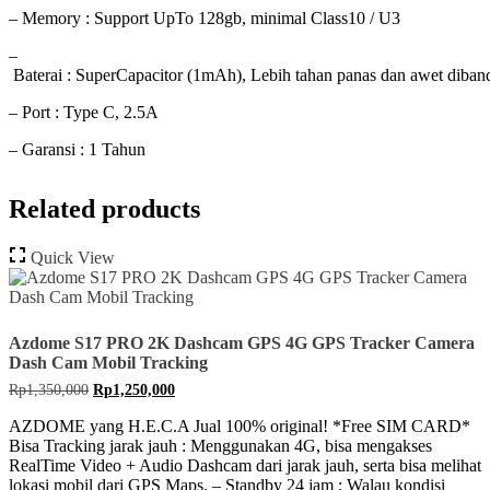
– Memory : Support UpTo 128gb, minimal Class10 / U3
–
Baterai : SuperCapacitor (1mAh), Lebih tahan panas dan awet diband
– Port : Type C, 2.5A
– Garansi : 1 Tahun
Related products
Quick View
Azdome S17 PRO 2K Dashcam GPS 4G GPS Tracker Camera
Dash Cam Mobil Tracking
Original
Current
Rp
1,350,000
Rp
1,250,000
price
price
was:
is:
AZDOME yang H.E.C.A Jual 100% original! *Free SIM CARD*
Rp1,350,000.
Rp1,250,000.
Bisa Tracking jarak jauh : Menggunakan 4G, bisa mengakses
RealTime Video + Audio Dashcam dari jarak jauh, serta bisa melihat
lokasi mobil dari GPS Maps. – Standby 24 jam : Walau kondisi