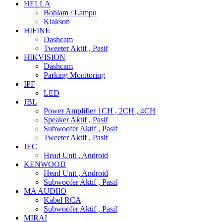
HELLA
Bohlam / Lampu
Klakson
HIFINE
Dashcam
Tweeter Aktif , Pasif
HIKVISION
Dashcam
Parking Monitoring
IPF
LED
JBL
Power Amplifier 1CH , 2CH , 4CH
Speaker Aktif , Pasif
Subwoofer Aktif , Pasif
Tweeter Aktif , Pasif
JEC
Head Unit , Android
KENWOOD
Head Unit , Android
Subwoofer Aktif , Pasif
MA AUDIIO
Kabel RCA
Subwoofer Aktif , Pasif
MIRAI