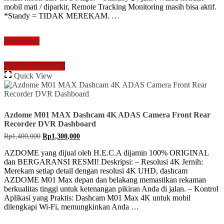
mobil mati / diparkir, Remote Tracking Monitoring masih bisa aktif.
*Standy = TIDAK MEREKAM. …
Azdome
Read More
S17
PRO
Buy via WhatsApp
2K
Quick View
Dashcam
GPS
4G
GPS
Tracker
Azdome M01 MAX Dashcam 4K ADAS Camera Front Rear
Camera
Recorder DVR Dashboard
Dash
Original
Current
Rp
1,400,000
Rp
1,300,000
Cam
price
price
Mobil
was:
is:
AZDOME yang dijual oleh H.E.C.A dijamin 100% ORIGINAL
Tracking
Rp1,400,000.
Rp1,300,000.
dan BERGARANSI RESMI! Deskripsi: – Resolusi 4K Jernih:
Merekam setiap detail dengan resolusi 4K UHD, dashcam
AZDOME M01 Max depan dan belakang memastikan rekaman
berkualitas tinggi untuk ketenangan pikiran Anda di jalan. – Kontrol
Aplikasi yang Praktis: Dashcam M01 Max 4K untuk mobil
dilengkapi Wi-Fi, memungkinkan Anda …