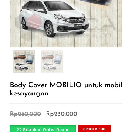
Body Cover MOBILIO untuk mobil
kesayangan
Original
Current
Rp
250,000
Rp
230,000
price
price
Silahkan Order Disini
ORDER DISINI