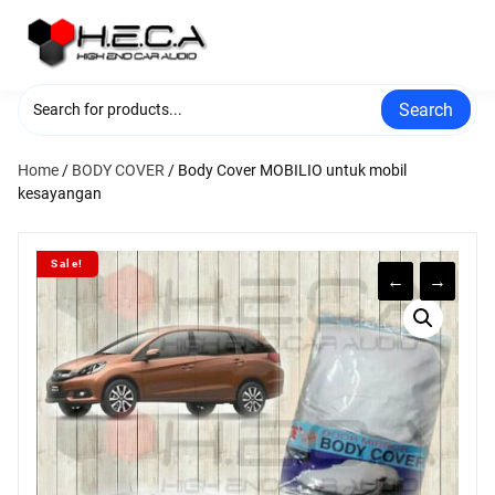
Skip
to
content
Search
Home
/
BODY COVER
/ Body Cover MOBILIO untuk mobil
kesayangan
Sale!
←
→