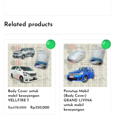
Related products
Sale!
Sale!
Body Cover untuk
Penutup Mobil
mobil kesayangan
(Body Cover)
VELLFIRE !!
GRAND LIVINA
untuk mobil
Original
Current
Rp
378,000
Rp
350,000
kesayangan
price
price