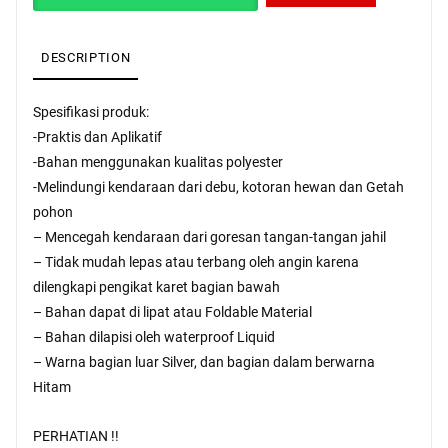
was:
is:
Rp250,000.
Rp230,000.
DESCRIPTION
Spesifikasi produk:
-Praktis dan Aplikatif
-Bahan menggunakan kualitas polyester
-Melindungi kendaraan dari debu, kotoran hewan dan Getah
pohon
– Mencegah kendaraan dari goresan tangan-tangan jahil
– Tidak mudah lepas atau terbang oleh angin karena
dilengkapi pengikat karet bagian bawah
– Bahan dapat di lipat atau Foldable Material
– Bahan dilapisi oleh waterproof Liquid
– Warna bagian luar Silver, dan bagian dalam berwarna
Hitam
PERHATIAN !!