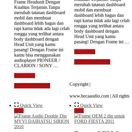
Frame Headunit Dengan
merubah tatanan dashboard
Kualitas Terjamin.Tanpa
mobil dan membuat
merubah tatanan dashboard
dashboard lebih bagus dan
mobil dan membuat
rapi karna tidak ada lagi celah
dashboard lebih bagus dan
rongga yang terlihat antara
rapi karna tidak ada lagi celah
body dashboard dengan
rongga yang terlihat antara
Head Unit yang kamu
body dashboard dengan
pasang! Dengan Frame ini …
Head Unit yang kamu
pasang! Dengan Frame ini
Frame
Read More
kamu bisa menggunakan
Double
audioplayer PIONEER /
Buy via WhatsApp
Din
CLARION / SONY …
DAIHATSU
Sirion
Frame
Read More
2015
double
Copyright |
Buy via WhatsApp
din
OEM
www.hecaaudio.com | All rights
untuk
NISSAN
Quick View
Quick View
MARCH
Sale!
Sale!
(separate)