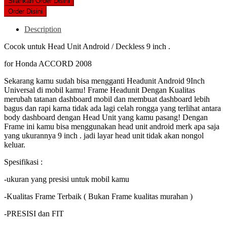
was:
is:
Silahkan Order Disini
Rp320,000.
Rp295,000.
Order Disini
Description
Cocok untuk Head Unit Android / Deckless 9 inch .
for Honda ACCORD 2008
Sekarang kamu sudah bisa mengganti Headunit Android 9Inch
Universal di mobil kamu! Frame Headunit Dengan Kualitas
merubah tatanan dashboard mobil dan membuat dashboard lebih
bagus dan rapi karna tidak ada lagi celah rongga yang terlihat antara
body dashboard dengan Head Unit yang kamu pasang! Dengan
Frame ini kamu bisa menggunakan head unit android merk apa saja
yang ukurannya 9 inch . jadi layar head unit tidak akan nongol
keluar.
Spesifikasi :
-ukuran yang presisi untuk mobil kamu
-Kualitas Frame Terbaik ( Bukan Frame kualitas murahan )
-PRESISI dan FIT