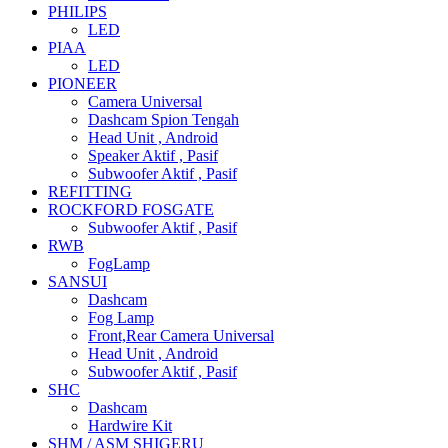
PHILIPS
LED
PIAA
LED
PIONEER
Camera Universal
Dashcam Spion Tengah
Head Unit , Android
Speaker Aktif , Pasif
Subwoofer Aktif , Pasif
REFITTING
ROCKFORD FOSGATE
Subwoofer Aktif , Pasif
RWB
FogLamp
SANSUI
Dashcam
Fog Lamp
Front,Rear Camera Universal
Head Unit , Android
Subwoofer Aktif , Pasif
SHC
Dashcam
Hardwire Kit
SHM / ASM SHIGERU