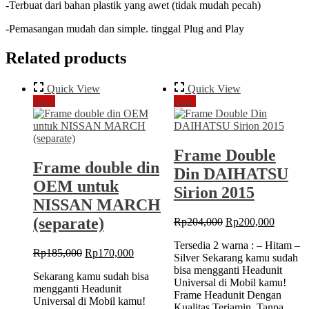
-Terbuat dari bahan plastik yang awet (tidak mudah pecah)
-Pemasangan mudah dan simple. tinggal Plug and Play
Related products
Quick View
Quick View
Sale!
Sale!
Frame Double
Frame double din
Din DAIHATSU
OEM untuk
Sirion 2015
NISSAN MARCH
(separate)
Original
Current
Rp
204,000
Rp
200,000
price
price
Tersedia 2 warna : – Hitam –
was:
is:
Original
Current
Rp
185,000
Rp
170,000
Silver Sekarang kamu sudah
Rp204,000.
Rp200,
price
price
bisa mengganti Headunit
Sekarang kamu sudah bisa
was:
is:
Universal di Mobil kamu!
mengganti Headunit
Rp185,000.
Rp170,000.
Frame Headunit Dengan
Universal di Mobil kamu!
Kualitas Terjamin. Tanpa