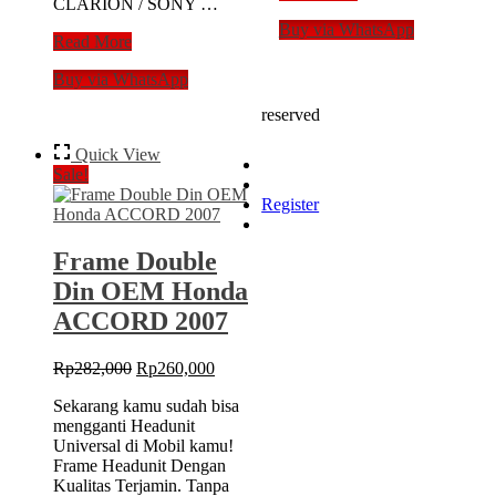
CLARION / SONY …
OEM
Buy via WhatsApp
2
Frame
Read More
din
Audio
untuk
Buy via WhatsApp
Double
FORD
Din
FIESTA
reserved
MYVI
2011
DAIHATSU
Quick View
SIRION
Sale!
2010
Register
Frame Double
Din OEM Honda
ACCORD 2007
Original
Current
Rp
282,000
Rp
260,000
price
price
Sekarang kamu sudah bisa
was:
is:
mengganti Headunit
Rp282,000.
Rp260,000.
Universal di Mobil kamu!
Frame Headunit Dengan
Kualitas Terjamin. Tanpa