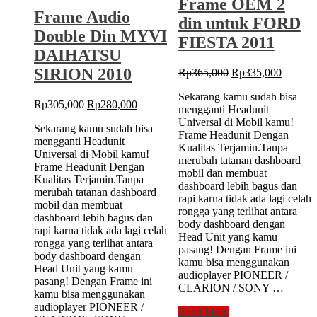
Frame OEM 2
Frame Audio
din untuk FORD
Double Din MYVI
FIESTA 2011
DAIHATSU
SIRION 2010
Original
Current
Rp
365,000
Rp
335,000
price
price
Sekarang kamu sudah bisa
was:
is:
Original
Current
Rp
305,000
Rp
280,000
mengganti Headunit
Rp365,000.
Rp335,
price
price
Universal di Mobil kamu!
Sekarang kamu sudah bisa
was:
is:
Frame Headunit Dengan
mengganti Headunit
Rp305,000.
Rp280,000.
Kualitas Terjamin.Tanpa
Universal di Mobil kamu!
merubah tatanan dashboard
Frame Headunit Dengan
mobil dan membuat
Kualitas Terjamin.Tanpa
dashboard lebih bagus dan
merubah tatanan dashboard
rapi karna tidak ada lagi celah
mobil dan membuat
rongga yang terlihat antara
dashboard lebih bagus dan
body dashboard dengan
rapi karna tidak ada lagi celah
Head Unit yang kamu
rongga yang terlihat antara
pasang! Dengan Frame ini
body dashboard dengan
kamu bisa menggunakan
Head Unit yang kamu
audioplayer PIONEER /
pasang! Dengan Frame ini
CLARION / SONY …
kamu bisa menggunakan
audioplayer PIONEER /
Frame
Read More