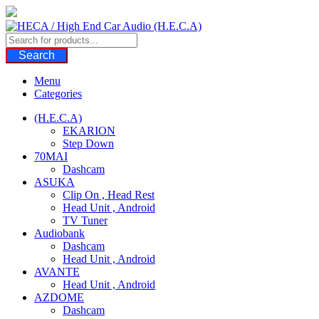
Skip
to
content
Search
Menu
Categories
(H.E.C.A)
EKARION
Step Down
70MAI
Dashcam
ASUKA
Clip On , Head Rest
Head Unit , Android
TV Tuner
Audiobank
Dashcam
Head Unit , Android
AVANTE
Head Unit , Android
AZDOME
Dashcam