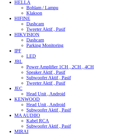
HELLA
Bohlam / Lampu
Klakson
HIFINE
Dashcam
Tweeter Aktif , Pasif
HIKVISION
Dashcam
Parking Monitoring
IPF
LED
JBL
Power Amplifier 1CH , 2CH , 4CH
Speaker Aktif , Pasif
Subwoofer Aktif , Pasif
Tweeter Aktif , Pasif
JEC
Head Unit , Android
KENWOOD
Head Unit , Android
Subwoofer Aktif , Pasif
MA AUDIIO
Kabel RCA
Subwoofer Aktif , Pasif
MIRAI