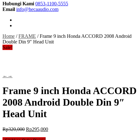
Hubungi Kami
0853-1100-5555
Email
info@hecaaudio.com
Home
/
FRAME
/ Frame 9 inch Honda ACCORD 2008 Android
Double Din 9″ Head Unit
Sale!
←
→
Frame 9 inch Honda ACCORD
2008 Android Double Din 9″
Head Unit
Original
Current
Rp
320,000
Rp
295,000
price
price