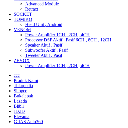
Advanced Module
Retract
SOCKET
TOMIKO
Head Unit , Android
VENOM
Power Amplifier 1CH , 2CH , 4CH
Processor DSP Aktif , Pasif 6CH , 8CH , 12CH
Speaker Aktif , Pasif
Subwoofer Aktif , Pasif
Tweeter Aktif , Pasif
ZEVOX
Power Amplifier 1CH , 2CH , 4CH
ccc
Produk Kami
Tokopedia
Shopee
Bukalapak
Lazada
Blibli
JD.ID
Elevania
GIIAS Auto360