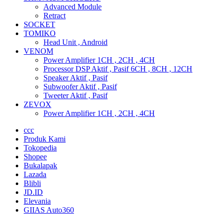
Advanced Module
Retract
SOCKET
TOMIKO
Head Unit , Android
VENOM
Power Amplifier 1CH , 2CH , 4CH
Processor DSP Aktif , Pasif 6CH , 8CH , 12CH
Speaker Aktif , Pasif
Subwoofer Aktif , Pasif
Tweeter Aktif , Pasif
ZEVOX
Power Amplifier 1CH , 2CH , 4CH
ccc
Produk Kami
Tokopedia
Shopee
Bukalapak
Lazada
Blibli
JD.ID
Elevania
GIIAS Auto360