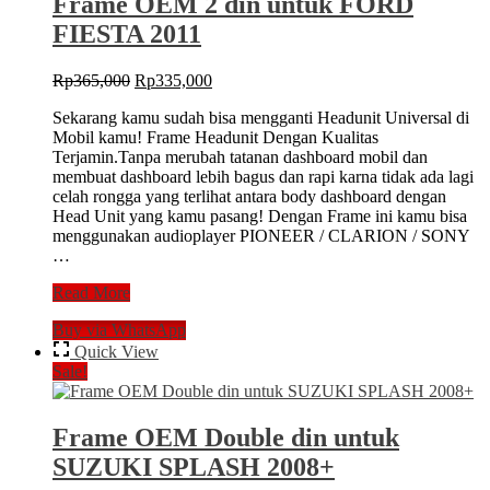
Frame OEM 2 din untuk FORD
2013
FIESTA 2011
Original
Current
Rp
365,000
Rp
335,000
price
price
Sekarang kamu sudah bisa mengganti Headunit Universal di
was:
is:
Mobil kamu! Frame Headunit Dengan Kualitas
Rp365,000.
Rp335,000.
Terjamin.Tanpa merubah tatanan dashboard mobil dan
membuat dashboard lebih bagus dan rapi karna tidak ada lagi
celah rongga yang terlihat antara body dashboard dengan
Head Unit yang kamu pasang! Dengan Frame ini kamu bisa
menggunakan audioplayer PIONEER / CLARION / SONY
…
Frame
Read More
OEM
Buy via WhatsApp
2
din
Quick View
untuk
Sale!
FORD
FIESTA
2011
Frame OEM Double din untuk
SUZUKI SPLASH 2008+