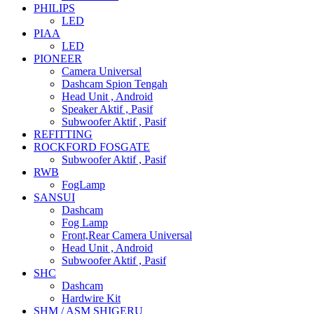
PHILIPS
LED
PIAA
LED
PIONEER
Camera Universal
Dashcam Spion Tengah
Head Unit , Android
Speaker Aktif , Pasif
Subwoofer Aktif , Pasif
REFITTING
ROCKFORD FOSGATE
Subwoofer Aktif , Pasif
RWB
FogLamp
SANSUI
Dashcam
Fog Lamp
Front,Rear Camera Universal
Head Unit , Android
Subwoofer Aktif , Pasif
SHC
Dashcam
Hardwire Kit
SHM / ASM SHIGERU