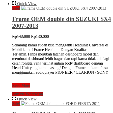
Quick View
Sale!
Frame OEM double din SUZUKI SX4
2007-2013
Original
Current
Rp
142,000
Rp
130,000
price
price
Sekarang kamu sudah bisa mengganti Headunit Universal di
was:
is:
Mobil kamu! Frame Headunit Dengan Kualitas
Rp142,000.
Rp130,000.
Terjamin.Tanpa merubah tatanan dashboard mobil dan
membuat dashboard lebih bagus dan rapi karna tidak ada lagi
celah rongga yang terlihat antara body dashboard dengan
Head Unit yang kamu pasang! Dengan Frame ini kamu bisa
menggunakan audioplayer PIONEER / CLARION / SONY
…
Frame
Read More
OEM
Buy via WhatsApp
double
din
Quick View
SUZUKI
Sale!
SX4
2007-