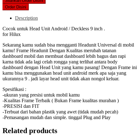
was:
is:
Silahkan Order Disini
Rp180,000.
Rp165,000.
Order Disini
Description
Cocok untuk Head Unit Android / Deckless 9 inch .
for Hilux
Sekarang kamu sudah bisa mengganti Headunit Universal di mobil
kamu! Frame Headunit Dengan Kualitas merubah tatanan
dashboard mobil dan membuat dashboard lebih bagus dan rapi
karna tidak ada lagi celah rongga yang terlihat antara body
dashboard dengan Head Unit yang kamu pasang! Dengan Frame ini
kamu bisa menggunakan head unit android merk apa saja yang
ukurannya 9 . jadi layar head unit tidak akan nongol keluar.
Spesifikasi :
-ukuran yang presisi untuk mobil kamu
-Kualitas Frame Terbaik ( Bukan Frame kualitas murahan )
-PRESISI dan FIT
-Terbuat dari bahan plastik yang awet (tidak mudah pecah)
-Pemasangan mudah dan simple. tinggal Plug and Play
Related products