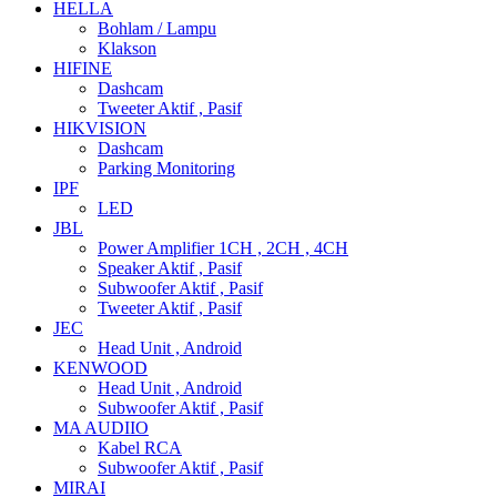
HELLA
Bohlam / Lampu
Klakson
HIFINE
Dashcam
Tweeter Aktif , Pasif
HIKVISION
Dashcam
Parking Monitoring
IPF
LED
JBL
Power Amplifier 1CH , 2CH , 4CH
Speaker Aktif , Pasif
Subwoofer Aktif , Pasif
Tweeter Aktif , Pasif
JEC
Head Unit , Android
KENWOOD
Head Unit , Android
Subwoofer Aktif , Pasif
MA AUDIIO
Kabel RCA
Subwoofer Aktif , Pasif
MIRAI