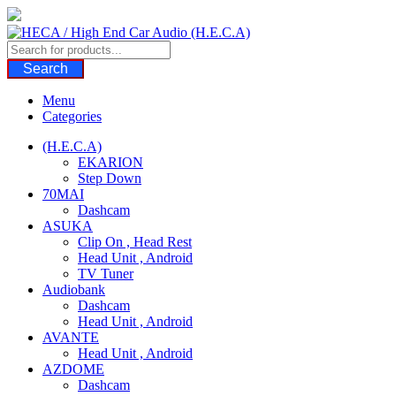
Skip
to
content
Search
Menu
Categories
(H.E.C.A)
EKARION
Step Down
70MAI
Dashcam
ASUKA
Clip On , Head Rest
Head Unit , Android
TV Tuner
Audiobank
Dashcam
Head Unit , Android
AVANTE
Head Unit , Android
AZDOME
Dashcam