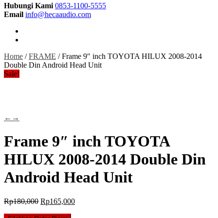
Hubungi Kami
0853-1100-5555
Email
info@hecaaudio.com
Home
/
FRAME
/ Frame 9″ inch TOYOTA HILUX 2008-2014
Double Din Android Head Unit
Sale!
←
→
Frame 9″ inch TOYOTA
HILUX 2008-2014 Double Din
Android Head Unit
Original
Current
Rp
180,000
Rp
165,000
price
price