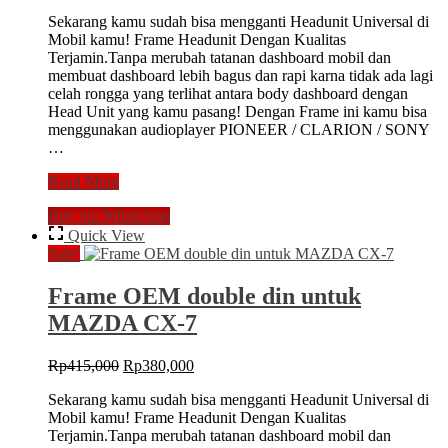
price
price
Sekarang kamu sudah bisa mengganti Headunit Universal di
was:
is:
Mobil kamu! Frame Headunit Dengan Kualitas
Rp375,000.
Rp345,000.
Terjamin.Tanpa merubah tatanan dashboard mobil dan
membuat dashboard lebih bagus dan rapi karna tidak ada lagi
celah rongga yang terlihat antara body dashboard dengan
Head Unit yang kamu pasang! Dengan Frame ini kamu bisa
menggunakan audioplayer PIONEER / CLARION / SONY
…
Frame
Read More
Audio
Buy via WhatsApp
double
din
Quick View
HYUNDAI
Sale!
TUCSON
IX35
Frame OEM double din untuk
2010
MAZDA CX-7
Original
Current
Rp
415,000
Rp
380,000
price
price
Sekarang kamu sudah bisa mengganti Headunit Universal di
was:
is:
Mobil kamu! Frame Headunit Dengan Kualitas
Rp415,000.
Rp380,000.
Terjamin.Tanpa merubah tatanan dashboard mobil dan