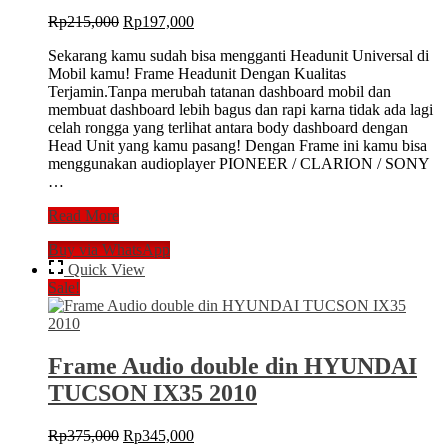
Original
Current
Rp
215,000
Rp
197,000
price
price
Sekarang kamu sudah bisa mengganti Headunit Universal di
was:
is:
Mobil kamu! Frame Headunit Dengan Kualitas
Rp215,000.
Rp197,000.
Terjamin.Tanpa merubah tatanan dashboard mobil dan
membuat dashboard lebih bagus dan rapi karna tidak ada lagi
celah rongga yang terlihat antara body dashboard dengan
Head Unit yang kamu pasang! Dengan Frame ini kamu bisa
menggunakan audioplayer PIONEER / CLARION / SONY
…
Frame
Read More
OEM
Buy via WhatsApp
Double
din
Quick View
untuk
Sale!
SUZUKI
SPLASH
2008+
Frame Audio double din HYUNDAI
TUCSON IX35 2010
Original
Current
Rp
375,000
Rp
345,000