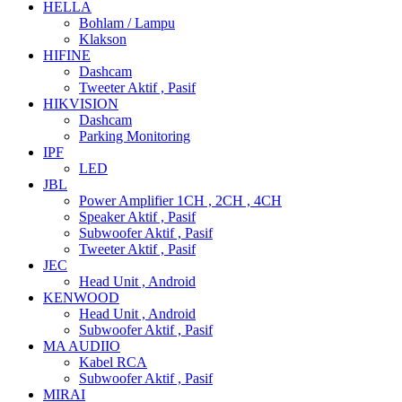
HELLA
Bohlam / Lampu
Klakson
HIFINE
Dashcam
Tweeter Aktif , Pasif
HIKVISION
Dashcam
Parking Monitoring
IPF
LED
JBL
Power Amplifier 1CH , 2CH , 4CH
Speaker Aktif , Pasif
Subwoofer Aktif , Pasif
Tweeter Aktif , Pasif
JEC
Head Unit , Android
KENWOOD
Head Unit , Android
Subwoofer Aktif , Pasif
MA AUDIIO
Kabel RCA
Subwoofer Aktif , Pasif
MIRAI