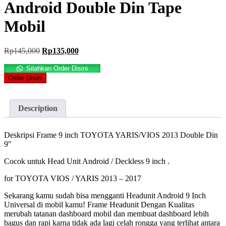
Android Double Din Tape
Mobil
Original
Current
Rp
145,000
Rp
135,000
price
price
was:
is:
Silahkan Order Disini
Rp145,000.
Rp135,000.
Order Disini
Description
Deskripsi Frame 9 inch TOYOTA YARIS/VIOS 2013 Double Din
9″
Cocok untuk Head Unit Android / Deckless 9 inch .
for TOYOTA VIOS / YARIS 2013 – 2017
Sekarang kamu sudah bisa mengganti Headunit Android 9 Inch
Universal di mobil kamu! Frame Headunit Dengan Kualitas
merubah tatanan dashboard mobil dan membuat dashboard lebih
bagus dan rapi karna tidak ada lagi celah rongga yang terlihat antara