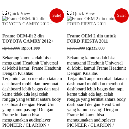
ALTIS
2008-
Quick View
Quick View
2012
Sale!
Sale!
Frame OEM-fit 2 din
Frame OEM 2 din untuk
TOYOTA CAMRY 2012+
FORD FIESTA 2011
Original
Current
Original
Current
Rp
415,000
Rp
381,000
Rp
365,000
Rp
335,000
price
price
price
price
was:
is:
was:
is:
Sekarang kamu sudah bisa
Sekarang kamu sudah bisa
Rp415,000.
Rp381,000.
Rp365,000.
Rp335,000.
mengganti Headunit Universal
mengganti Headunit Universal
di Mobil kamu! Frame Headunit
di Mobil kamu! Frame Headunit
Dengan Kualitas
Dengan Kualitas
Terjamin.Tanpa merubah tatanan
Terjamin.Tanpa merubah tatanan
dashboard mobil dan membuat
dashboard mobil dan membuat
dashboard lebih bagus dan rapi
dashboard lebih bagus dan rapi
karna tidak ada lagi celah
karna tidak ada lagi celah
rongga yang terlihat antara body
rongga yang terlihat antara body
dashboard dengan Head Unit
dashboard dengan Head Unit
yang kamu pasang! Dengan
yang kamu pasang! Dengan
Frame ini kamu bisa
Frame ini kamu bisa
menggunakan audioplayer
menggunakan audioplayer
PIONEER / CLARION /
PIONEER / CLARION /