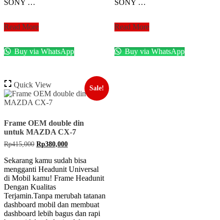
SONY …
SONY …
Frame
Frame
Read More
Read More
OEM-
OEM
fit
2
Buy via WhatsApp
Buy via WhatsApp
2
din
din
untuk
TOYOTA
FORD
CAMRY
FIESTA
Quick View
2012+
2011
Sale!
Frame OEM double din
untuk MAZDA CX-7
Original
Current
Rp
415,000
Rp
380,000
price
price
was:
is:
Sekarang kamu sudah bisa
Rp415,000.
Rp380,000.
mengganti Headunit Universal
di Mobil kamu! Frame Headunit
Dengan Kualitas
Terjamin.Tanpa merubah tatanan
dashboard mobil dan membuat
dashboard lebih bagus dan rapi