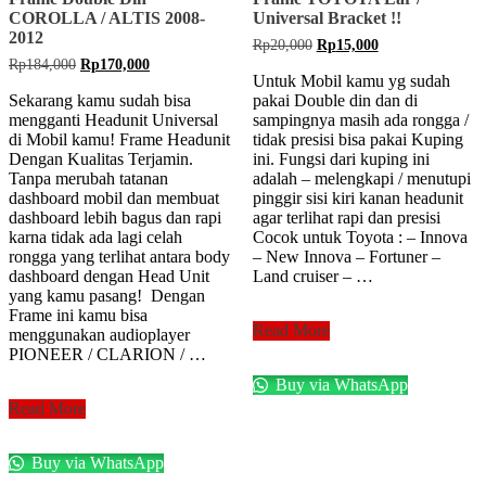
COROLLA / ALTIS 2008-
Universal Bracket !!
2012
Original
Current
Rp
20,000
Rp
15,000
price
price
Original
Current
Rp
184,000
Rp
170,000
was:
is:
Untuk Mobil kamu yg sudah
price
price
Rp20,000.
Rp15,000.
was:
is:
Sekarang kamu sudah bisa
pakai Double din dan di
Rp184,000.
Rp170,000.
mengganti Headunit Universal
sampingnya masih ada rongga /
di Mobil kamu! Frame Headunit
tidak presisi bisa pakai Kuping
Dengan Kualitas Terjamin.
ini. Fungsi dari kuping ini
Tanpa merubah tatanan
adalah – melengkapi / menutupi
dashboard mobil dan membuat
pinggir sisi kiri kanan headunit
dashboard lebih bagus dan rapi
agar terlihat rapi dan presisi
karna tidak ada lagi celah
Cocok untuk Toyota : – Innova
rongga yang terlihat antara body
– New Innova – Fortuner –
dashboard dengan Head Unit
Land cruiser – …
yang kamu pasang! Dengan
Frame ini kamu bisa
Frame
Read More
menggunakan audioplayer
TOYOTA
PIONEER / CLARION / …
Ear
Buy via WhatsApp
/
Frame
Universal
Read More
Double
Bracket
Din
!!
Buy via WhatsApp
COROLLA
/