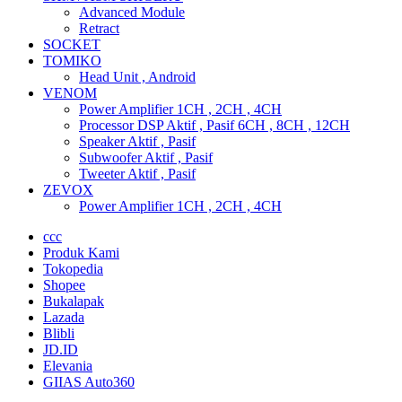
Advanced Module
Retract
SOCKET
TOMIKO
Head Unit , Android
VENOM
Power Amplifier 1CH , 2CH , 4CH
Processor DSP Aktif , Pasif 6CH , 8CH , 12CH
Speaker Aktif , Pasif
Subwoofer Aktif , Pasif
Tweeter Aktif , Pasif
ZEVOX
Power Amplifier 1CH , 2CH , 4CH
ccc
Produk Kami
Tokopedia
Shopee
Bukalapak
Lazada
Blibli
JD.ID
Elevania
GIIAS Auto360