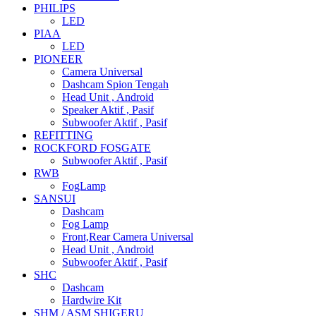
PHILIPS
LED
PIAA
LED
PIONEER
Camera Universal
Dashcam Spion Tengah
Head Unit , Android
Speaker Aktif , Pasif
Subwoofer Aktif , Pasif
REFITTING
ROCKFORD FOSGATE
Subwoofer Aktif , Pasif
RWB
FogLamp
SANSUI
Dashcam
Fog Lamp
Front,Rear Camera Universal
Head Unit , Android
Subwoofer Aktif , Pasif
SHC
Dashcam
Hardwire Kit
SHM / ASM SHIGERU