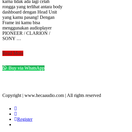
karna tidak ada lagi celah
rongga yang terlihat antara body
dashboard dengan Head Unit
yang kamu pasang! Dengan
Frame ini kamu bisa
menggunakan audioplayer
PIONEER / CLARION /
SONY …
Frame
Read More
OEM
double
Buy via WhatsApp
din
untuk
MAZDA
CX-
7
Copyright | www.hecaaudio.com | All rights reserved
Register