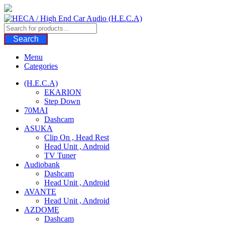
Skip
to
content
Search
Menu
Categories
(H.E.C.A)
EKARION
Step Down
70MAI
Dashcam
ASUKA
Clip On , Head Rest
Head Unit , Android
TV Tuner
Audiobank
Dashcam
Head Unit , Android
AVANTE
Head Unit , Android
AZDOME
Dashcam