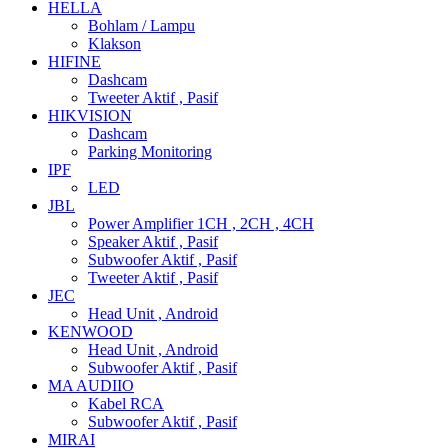
HELLA
Bohlam / Lampu
Klakson
HIFINE
Dashcam
Tweeter Aktif , Pasif
HIKVISION
Dashcam
Parking Monitoring
IPF
LED
JBL
Power Amplifier 1CH , 2CH , 4CH
Speaker Aktif , Pasif
Subwoofer Aktif , Pasif
Tweeter Aktif , Pasif
JEC
Head Unit , Android
KENWOOD
Head Unit , Android
Subwoofer Aktif , Pasif
MA AUDIIO
Kabel RCA
Subwoofer Aktif , Pasif
MIRAI