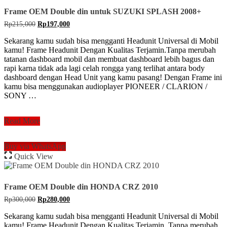
2010
Frame OEM Double din untuk SUZUKI SPLASH 2008+
Original
Current
Rp
215,000
Rp
197,000
price
price
was:
is:
Sekarang kamu sudah bisa mengganti Headunit Universal di Mobil
Rp215,000.
Rp197,000.
kamu! Frame Headunit Dengan Kualitas Terjamin.Tanpa merubah
tatanan dashboard mobil dan membuat dashboard lebih bagus dan
rapi karna tidak ada lagi celah rongga yang terlihat antara body
dashboard dengan Head Unit yang kamu pasang! Dengan Frame ini
kamu bisa menggunakan audioplayer PIONEER / CLARION /
SONY …
Frame
Read More
OEM
Double
Buy via WhatsApp
din
Quick View
untuk
SUZUKI
SPLASH
2008+
Frame OEM Double din HONDA CRZ 2010
Original
Current
Rp
300,000
Rp
280,000
price
price
was:
is:
Sekarang kamu sudah bisa mengganti Headunit Universal di Mobil
Rp300,000.
Rp280,000.
kamu! Frame Headunit Dengan Kualitas Terjamin. Tanpa merubah