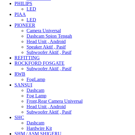
PHILIPS
LED
PIAA
LED
PIONEER
Camera Universal
Dashcam Spion Tengah
Head Unit , Android
Speaker Aktif , Pasif
Subwoofer Aktif , Pasif
REFITTING
ROCKFORD FOSGATE
Subwoofer Aktif , Pasif
RWB
FogLamp
SANSUI
Dashcam
Fog Lamp
Front,Rear Camera Universal
Head Unit , Android
Subwoofer Aktif , Pasif
SHC
Dashcam
Hardwire Kit
SHM / ASM SHIGERU