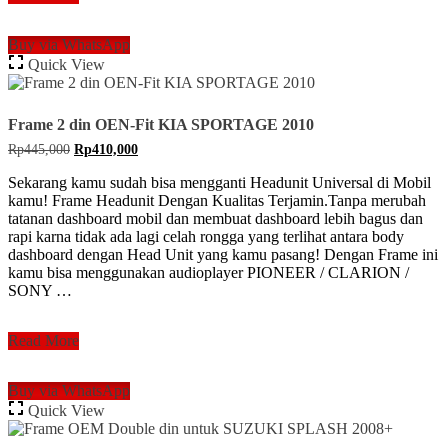
Audio
Double
Buy via WhatsApp
Din
Quick View
MYVI
DAIHATSU
SIRION
2010
Frame 2 din OEN-Fit KIA SPORTAGE 2010
Original
Current
Rp
445,000
Rp
410,000
price
price
was:
is:
Sekarang kamu sudah bisa mengganti Headunit Universal di Mobil
Rp445,000.
Rp410,000.
kamu! Frame Headunit Dengan Kualitas Terjamin.Tanpa merubah
tatanan dashboard mobil dan membuat dashboard lebih bagus dan
rapi karna tidak ada lagi celah rongga yang terlihat antara body
dashboard dengan Head Unit yang kamu pasang! Dengan Frame ini
kamu bisa menggunakan audioplayer PIONEER / CLARION /
SONY …
Frame
Read More
2
din
Buy via WhatsApp
OEN-
Quick View
Fit
KIA
SPORTAGE