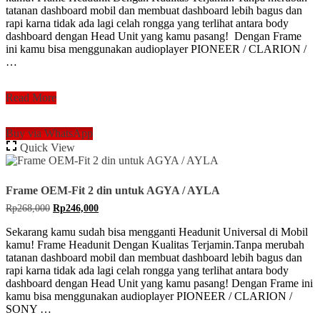
tatanan dashboard mobil dan membuat dashboard lebih bagus dan
rapi karna tidak ada lagi celah rongga yang terlihat antara body
dashboard dengan Head Unit yang kamu pasang! Dengan Frame
ini kamu bisa menggunakan audioplayer PIONEER / CLARION /
…
Frame
Read More
OEM
Double
Buy via WhatsApp
din
Quick View
HONDA
CRZ
2010
Frame OEM-Fit 2 din untuk AGYA / AYLA
Original
Current
Rp
268,000
Rp
246,000
price
price
was:
is:
Sekarang kamu sudah bisa mengganti Headunit Universal di Mobil
Rp268,000.
Rp246,000.
kamu! Frame Headunit Dengan Kualitas Terjamin.Tanpa merubah
tatanan dashboard mobil dan membuat dashboard lebih bagus dan
rapi karna tidak ada lagi celah rongga yang terlihat antara body
dashboard dengan Head Unit yang kamu pasang! Dengan Frame ini
kamu bisa menggunakan audioplayer PIONEER / CLARION /
SONY …