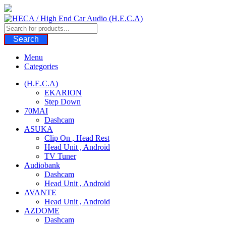
Skip
to
content
Search
Menu
Categories
(H.E.C.A)
EKARION
Step Down
70MAI
Dashcam
ASUKA
Clip On , Head Rest
Head Unit , Android
TV Tuner
Audiobank
Dashcam
Head Unit , Android
AVANTE
Head Unit , Android
AZDOME
Dashcam