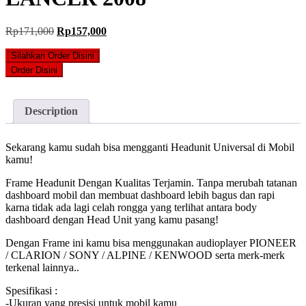
Original
Current
Rp
171,000
Rp
157,000
price
price
was:
is:
Silahkan Order Disini
Rp171,000.
Rp157,000.
Order Disini
Description
Sekarang kamu sudah bisa mengganti Headunit Universal di Mobil
kamu!
Frame Headunit Dengan Kualitas Terjamin. Tanpa merubah tatanan
dashboard mobil dan membuat dashboard lebih bagus dan rapi
karna tidak ada lagi celah rongga yang terlihat antara body
dashboard dengan Head Unit yang kamu pasang!
Dengan Frame ini kamu bisa menggunakan audioplayer PIONEER
/ CLARION / SONY / ALPINE / KENWOOD serta merk-merk
terkenal lainnya..
Spesifikasi :
-Ukuran yang presisi untuk mobil kamu