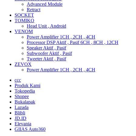
Advanced Module
Retract
SOCKET
TOMIKO
Head Unit , Android
VENOM
Power Amplifier 1CH , 2CH , 4CH
Processor DSP Aktif , Pasif 6CH , 8CH , 12CH
Speaker Aktif , Pasif
Subwoofer Aktif , Pasif
Tweeter Aktif , Pasif
ZEVOX
Power Amplifier 1CH , 2CH , 4CH
ccc
Produk Kami
Tokopedia
Shopee
Bukalapak
Lazada
Blibli
JD.ID
Elevania
GIIAS Auto360