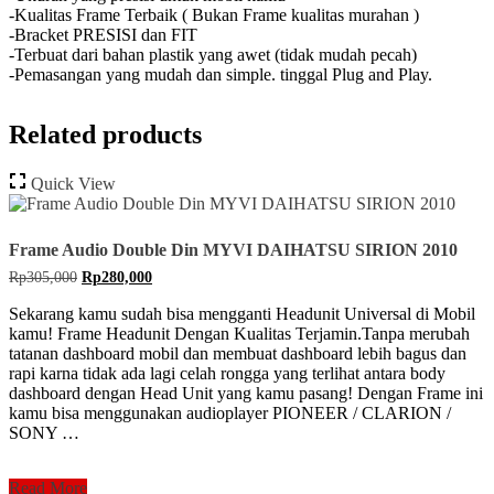
-Kualitas Frame Terbaik ( Bukan Frame kualitas murahan )
-Bracket PRESISI dan FIT
-Terbuat dari bahan plastik yang awet (tidak mudah pecah)
-Pemasangan yang mudah dan simple. tinggal Plug and Play.
Related products
Quick View
Frame Audio Double Din MYVI DAIHATSU SIRION 2010
Original
Current
Rp
305,000
Rp
280,000
price
price
was:
is:
Sekarang kamu sudah bisa mengganti Headunit Universal di Mobil
Rp305,000.
Rp280,000.
kamu! Frame Headunit Dengan Kualitas Terjamin.Tanpa merubah
tatanan dashboard mobil dan membuat dashboard lebih bagus dan
rapi karna tidak ada lagi celah rongga yang terlihat antara body
dashboard dengan Head Unit yang kamu pasang! Dengan Frame ini
kamu bisa menggunakan audioplayer PIONEER / CLARION /
SONY …
Frame
Read More