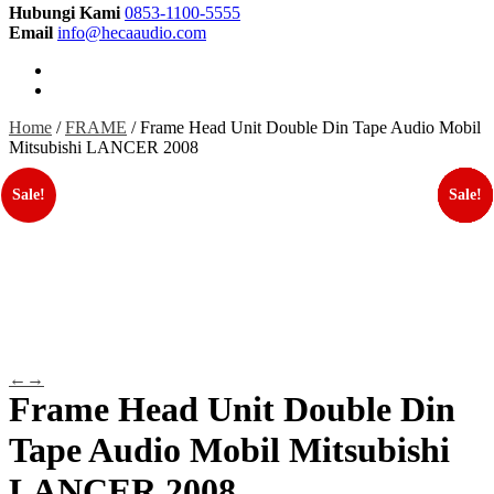
Hubungi Kami
0853-1100-5555
Email
info@hecaaudio.com
Home
/
FRAME
/ Frame Head Unit Double Din Tape Audio Mobil
Mitsubishi LANCER 2008
Sale!
Sale!
Sale!
Sale!
Sale!
Sale!
←
→
Frame Head Unit Double Din
Tape Audio Mobil Mitsubishi
LANCER 2008