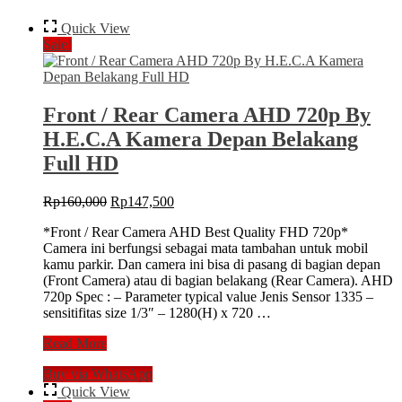
Quick View
Sale!
Front / Rear Camera AHD 720p By
H.E.C.A Kamera Depan Belakang
Full HD
Original
Current
Rp
160,000
Rp
147,500
price
price
*Front / Rear Camera AHD Best Quality FHD 720p*
was:
is:
Camera ini berfungsi sebagai mata tambahan untuk mobil
Rp160,000.
Rp147,500.
kamu parkir. Dan camera ini bisa di pasang di bagian depan
(Front Camera) atau di bagian belakang (Rear Camera). AHD
720p Spec : – Parameter typical value Jenis Sensor 1335 –
sensitifitas size 1/3″ – 1280(H) x 720 …
Front
Read More
/
Buy via WhatsApp
Rear
Camera
Quick View