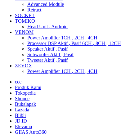
Advanced Module
Retract
SOCKET
TOMIKO
Head Unit , Android
VENOM
Power Amplifier 1CH , 2CH , 4CH
Processor DSP Aktif , Pasif 6CH , 8CH , 12CH
Speaker Aktif , Pasif
Subwoofer Aktif , Pasif
Tweeter Aktif , Pasif
ZEVOX
Power Amplifier 1CH , 2CH , 4CH
ccc
Produk Kami
Tokopedia
Shopee
Bukalapak
Lazada
Blibli
JD.ID
Elevania
GIIAS Auto360