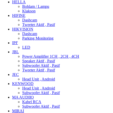
HELLA
Bohlam / Lampu
Klakson
HIFINE
Dashcam
Tweeter Aktif , Pasif
HIKVISION
Dashcam
Parking Monitoring
IPF
LED
JBL
Power Amplifier 1CH , 2CH , 4CH
Speaker Aktif , Pasif
Subwoofer Aktif , Pasif
Tweeter Aktif , Pasif
JEC
Head Unit , Android
KENWOOD
Head Unit , Android
Subwoofer Aktif , Pasif
MA AUDIIO
Kabel RCA
Subwoofer Aktif , Pasif
MIRAI