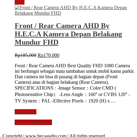
AHD
Sale!
720p
By
H.E.C.A
Kamera
Front / Rear Camera AHD By
Depan
H.E.C.A Kamera Depan Belakang
Belakang
Full
Mundur FHD
HD
Original
Current
Rp
185,000
Rp
170,000
price
price
Front / Rear Camera AHD Best Quality FHD 1080 Camera
was:
is:
ini berfungsi sebagai mata tambahan untuk mobil kamu parkir.
Rp185,000.
Rp170,000.
Dan camera ini bisa di pasang di bagian depan (Front
Camera) atau di bagian belakang (Rear Camera).
SPECIFICATIONS : -Image Sensor：Color CMD (
Photosensitive Chip） -Lens Angle：160° or CVBS 120° -
TV System：PAL -Effective Pixels：1920 (H) x …
Front
Read More
/
Buy via WhatsApp
Rear
Camera
AHD
Copyright | www.hecaaudio.com | All rights reserved