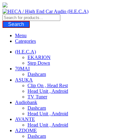
Skip
to
content
Search
Menu
Categories
(H.E.C.A)
EKARION
Step Down
70MAI
Dashcam
ASUKA
Clip On , Head Rest
Head Unit , Android
TV Tuner
Audiobank
Dashcam
Head Unit , Android
AVANTE
Head Unit , Android
AZDOME
Dashcam