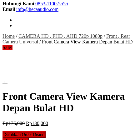
Hubungi Kami
0853-1100-5555
Email
info@hecaaudio.com
Home
/
CAMERA HD , FHD , AHD 720p 1080p
/
Front , Rear
Camera Universal
/ Front Camera View Kamera Depan Bulat HD
Sale!
←
Front Camera View Kamera
Depan Bulat HD
Original
Current
Rp
176,000
Rp
130,000
price
price
was:
is:
Silahkan Order Disini
Rp176,000.
Rp130,000.