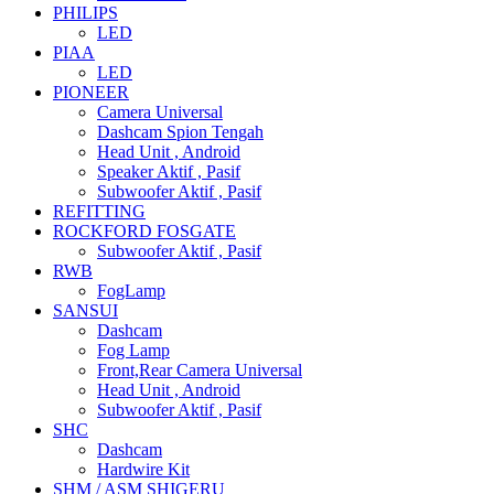
PHILIPS
LED
PIAA
LED
PIONEER
Camera Universal
Dashcam Spion Tengah
Head Unit , Android
Speaker Aktif , Pasif
Subwoofer Aktif , Pasif
REFITTING
ROCKFORD FOSGATE
Subwoofer Aktif , Pasif
RWB
FogLamp
SANSUI
Dashcam
Fog Lamp
Front,Rear Camera Universal
Head Unit , Android
Subwoofer Aktif , Pasif
SHC
Dashcam
Hardwire Kit
SHM / ASM SHIGERU