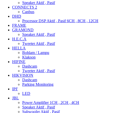
Speaker Aktif , Pasif
CONNECTS 2
Canbus
DHD
Processor DSP Aktif , Pasif 6CH , 8CH , 12CH
FRAME
GRAMOND
Speaker Aktif , Pasif
H.E.C.A
Tweeter Aktif , Pasif
HELLA
Bohlam / Lampu
Klakson
HIFINE
Dashcam
Tweeter Aktif , Pasif
HIKVISION
Dashcam
Parking Monitoring
IPF
LED
JBL
Power Amplifier 1CH , 2CH , 4CH
Speaker Aktif , Pasif
Subwoofer Aktif , Pasif