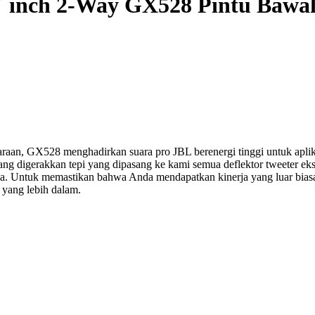
″ inch 2-Way GX528 Pintu Bawa
ndaraan, GX528 menghadirkan suara pro JBL berenergi tinggi untuk a
ang digerakkan tepi yang dipasang ke kami semua deflektor tweeter eks
ya. Untuk memastikan bahwa Anda mendapatkan kinerja yang luar biasa
s yang lebih dalam.