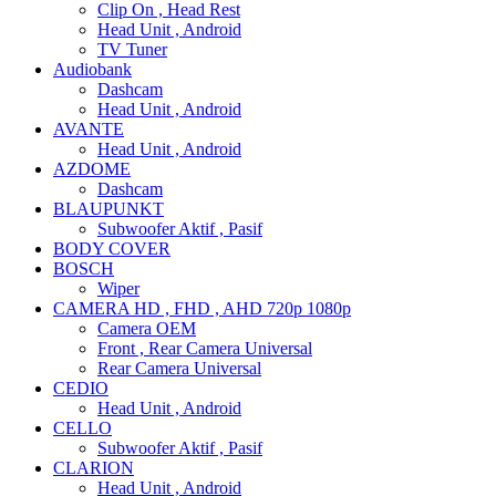
Clip On , Head Rest
Head Unit , Android
TV Tuner
Audiobank
Dashcam
Head Unit , Android
AVANTE
Head Unit , Android
AZDOME
Dashcam
BLAUPUNKT
Subwoofer Aktif , Pasif
BODY COVER
BOSCH
Wiper
CAMERA HD , FHD , AHD 720p 1080p
Camera OEM
Front , Rear Camera Universal
Rear Camera Universal
CEDIO
Head Unit , Android
CELLO
Subwoofer Aktif , Pasif
CLARION
Head Unit , Android