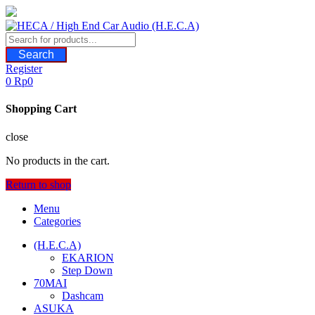
Skip
to
content
Search
Register
0
Rp
0
Shopping Cart
close
No products in the cart.
Return to shop
Menu
Categories
(H.E.C.A)
EKARION
Step Down
70MAI
Dashcam
ASUKA