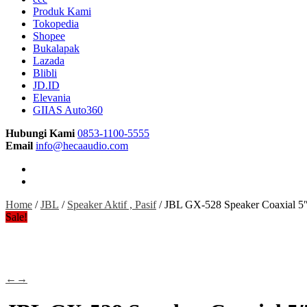
Produk Kami
Tokopedia
Shopee
Bukalapak
Lazada
Blibli
JD.ID
Elevania
GIIAS Auto360
Hubungi Kami
0853-1100-5555
Email
info@hecaaudio.com
Home
/
JBL
/
Speaker Aktif , Pasif
/ JBL GX-528 Speaker Coaxial 5
Sale!
←
→