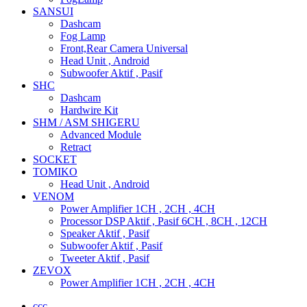
SANSUI
Dashcam
Fog Lamp
Front,Rear Camera Universal
Head Unit , Android
Subwoofer Aktif , Pasif
SHC
Dashcam
Hardwire Kit
SHM / ASM SHIGERU
Advanced Module
Retract
SOCKET
TOMIKO
Head Unit , Android
VENOM
Power Amplifier 1CH , 2CH , 4CH
Processor DSP Aktif , Pasif 6CH , 8CH , 12CH
Speaker Aktif , Pasif
Subwoofer Aktif , Pasif
Tweeter Aktif , Pasif
ZEVOX
Power Amplifier 1CH , 2CH , 4CH
ccc