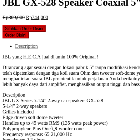
JBL GX-528 Speaker Coaxial 5
Original
Current
Rp
809,000
Rp
744,000
price
price
was:
is:
Silahkan Order Disini
Rp809,000.
Rp744,000.
Order Disini
Description
JBL yang H.E.C.A jual dijamin 100% Original !
Dirancang agar sesuai dengan lokasi pabrik 5″ tanpa modifikasi ke
telah dipatenkan dengan tiga koil suara Ohm dan tweeter soft-dome y
menghadirkan suara JBL pro otentik untuk perjalanan Anda berikutn
lebih banyak daya dari amplifier, menghasilkan output tinggi dan bas
Description
JBL GX Series 5-1/4” 2-way car speakers GX-528
5-1/4” 2-way speakers
Grilles included
Edge-driven soft dome tweeter
Handles up to 45 watts RMS (135 watts peak power)
Polypropylene Plus Oneâ„¢ woofer cone
Frequency response: 65-21,000 Hz
Impedance: 2.3 ohms