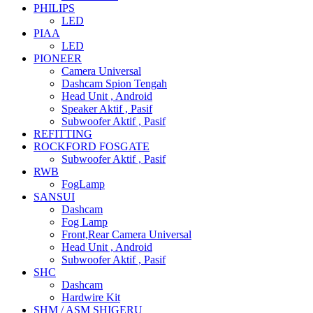
PHILIPS
LED
PIAA
LED
PIONEER
Camera Universal
Dashcam Spion Tengah
Head Unit , Android
Speaker Aktif , Pasif
Subwoofer Aktif , Pasif
REFITTING
ROCKFORD FOSGATE
Subwoofer Aktif , Pasif
RWB
FogLamp
SANSUI
Dashcam
Fog Lamp
Front,Rear Camera Universal
Head Unit , Android
Subwoofer Aktif , Pasif
SHC
Dashcam
Hardwire Kit
SHM / ASM SHIGERU