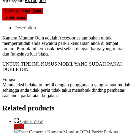
Original
Current
Rp
152,000
Rp
140,000
price
price
was:
is:
Silahkan Order Disini
Rp152,000.
Rp140,000.
Order Disini
Description
Kamera Mundur Oem adalah Accessories tambahan untuk
mempermudah anda sewaktu parkir kendaraan anda di tempat
umum. Produk ini termasuk best seller, dengan harga yang murah
dan fungsinya luar biasa.
UNTUK TIPE INI, KUSUS MOBIL YANG SUDAH PAKAI
DOBLE DIN
Fungsi :
Mendeteksi belakang mobil dengan penggunaan yang sangat mudah
sehingga anda tidak perlu tidak takut menabrak dinding pembatas
saat anda parkir atau berjalan.
Related products
Quick View
Sale!