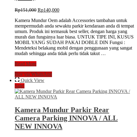
Original
Current
Rp
151,000
Rp
140,000
price
price
Kamera Mundur Oem adalah Accessories tambahan untuk
was:
is:
mempermudah anda sewaktu parkir kendaraan anda di tempat
Rp151,000.
Rp140,000.
umum. Produk ini termasuk best seller, dengan harga yang
murah dan fungsinya luar biasa. UNTUK TIPE INI, KUSUS
MOBIL YANG SUDAH PAKAI DOBLE DIN Fungsi :
Mendeteksi belakang mobil dengan penggunaan yang sangat
mudah sehingga anda tidak perlu tidak takut …
Rear
Read More
View
Buy via WhatsApp
Camera
/
Quick View
Kamera
Sale!
Mundur
AVANZA
/
XENIA
Kamera Mundur Parkir Rear
VVT-
Camera Parking INNOVA / ALL
i
(lama)
NEW INNOVA