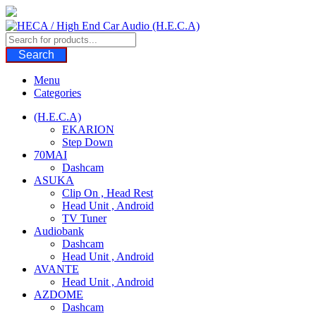
Skip
to
content
Search
Menu
Categories
(H.E.C.A)
EKARION
Step Down
70MAI
Dashcam
ASUKA
Clip On , Head Rest
Head Unit , Android
TV Tuner
Audiobank
Dashcam
Head Unit , Android
AVANTE
Head Unit , Android
AZDOME
Dashcam