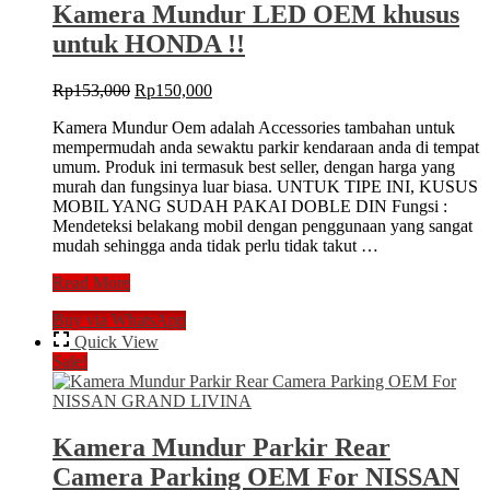
Parking
Kamera Mundur LED OEM khusus
GRAND
untuk HONDA !!
NEW
YARIS
Original
Current
Rp
153,000
Rp
150,000
price
price
Kamera Mundur Oem adalah Accessories tambahan untuk
was:
is:
mempermudah anda sewaktu parkir kendaraan anda di tempat
Rp153,000.
Rp150,000.
umum. Produk ini termasuk best seller, dengan harga yang
murah dan fungsinya luar biasa. UNTUK TIPE INI, KUSUS
MOBIL YANG SUDAH PAKAI DOBLE DIN Fungsi :
Mendeteksi belakang mobil dengan penggunaan yang sangat
mudah sehingga anda tidak perlu tidak takut …
Kamera
Read More
Mundur
Buy via WhatsApp
LED
OEM
Quick View
khusus
Sale!
untuk
HONDA
!!
Kamera Mundur Parkir Rear
Camera Parking OEM For NISSAN