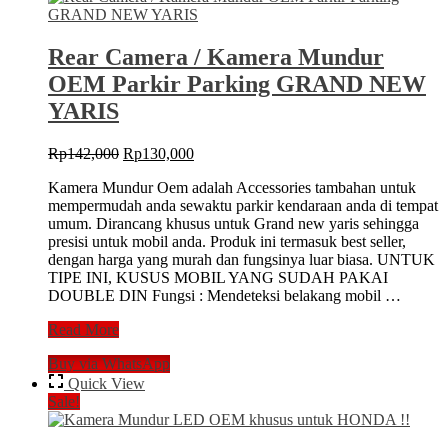
Rear Camera / Kamera Mundur
OEM Parkir Parking GRAND NEW
YARIS
Original
Current
Rp
142,000
Rp
130,000
price
price
Kamera Mundur Oem adalah Accessories tambahan untuk
was:
is:
mempermudah anda sewaktu parkir kendaraan anda di tempat
Rp142,000.
Rp130,000.
umum. Dirancang khusus untuk Grand new yaris sehingga
presisi untuk mobil anda. Produk ini termasuk best seller,
dengan harga yang murah dan fungsinya luar biasa. UNTUK
TIPE INI, KUSUS MOBIL YANG SUDAH PAKAI
DOUBLE DIN Fungsi : Mendeteksi belakang mobil …
Rear
Read More
Camera
Buy via WhatsApp
/
Kamera
Quick View
Mundur
Sale!
OEM
Parkir