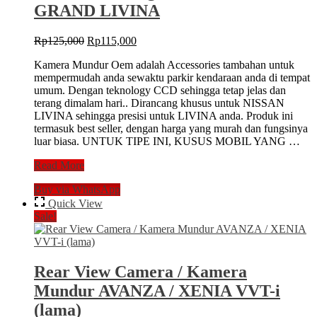
GRAND LIVINA
Original
Current
Rp
125,000
Rp
115,000
price
price
Kamera Mundur Oem adalah Accessories tambahan untuk
was:
is:
mempermudah anda sewaktu parkir kendaraan anda di tempat
Rp125,000.
Rp115,000.
umum. Dengan teknology CCD sehingga tetap jelas dan
terang dimalam hari.. Dirancang khusus untuk NISSAN
LIVINA sehingga presisi untuk LIVINA anda. Produk ini
termasuk best seller, dengan harga yang murah dan fungsinya
luar biasa. UNTUK TIPE INI, KUSUS MOBIL YANG …
Kamera
Read More
Mundur
Buy via WhatsApp
Parkir
Rear
Quick View
Camera
Sale!
Parking
OEM
For
NISSAN
Rear View Camera / Kamera
GRAND
Mundur AVANZA / XENIA VVT-i
LIVINA
(lama)