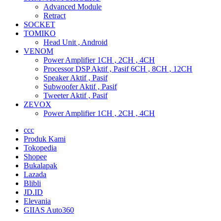
Advanced Module
Retract
SOCKET
TOMIKO
Head Unit , Android
VENOM
Power Amplifier 1CH , 2CH , 4CH
Processor DSP Aktif , Pasif 6CH , 8CH , 12CH
Speaker Aktif , Pasif
Subwoofer Aktif , Pasif
Tweeter Aktif , Pasif
ZEVOX
Power Amplifier 1CH , 2CH , 4CH
ccc
Produk Kami
Tokopedia
Shopee
Bukalapak
Lazada
Blibli
JD.ID
Elevania
GIIAS Auto360