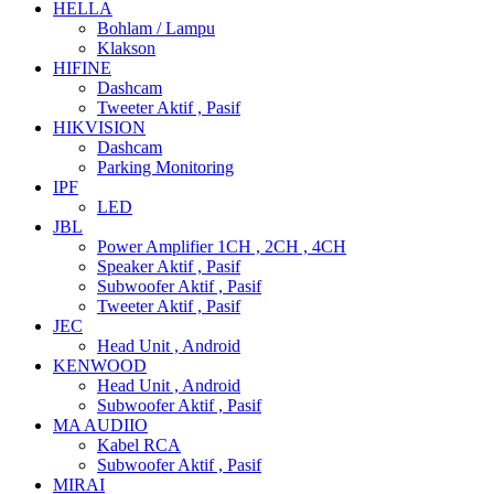
HELLA
Bohlam / Lampu
Klakson
HIFINE
Dashcam
Tweeter Aktif , Pasif
HIKVISION
Dashcam
Parking Monitoring
IPF
LED
JBL
Power Amplifier 1CH , 2CH , 4CH
Speaker Aktif , Pasif
Subwoofer Aktif , Pasif
Tweeter Aktif , Pasif
JEC
Head Unit , Android
KENWOOD
Head Unit , Android
Subwoofer Aktif , Pasif
MA AUDIIO
Kabel RCA
Subwoofer Aktif , Pasif
MIRAI