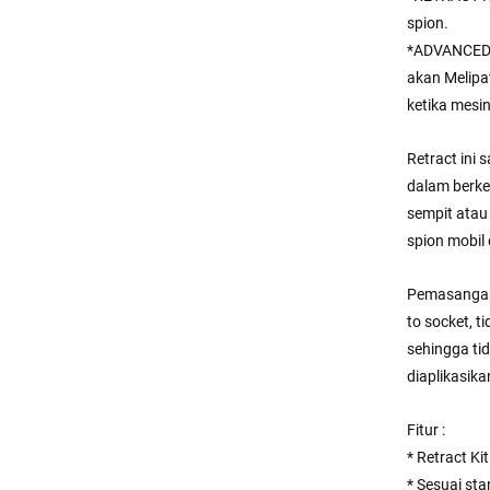
spion.
*ADVANCED 
akan Melipa
ketika mesi
Retract ini
dalam berke
sempit atau 
spion mobil
Pemasangan 
to socket, 
sehingga ti
diaplikasika
Fitur :
* Retract Kit
* Sesuai st