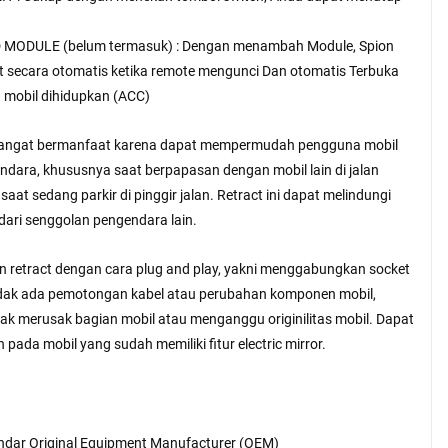
MODULE (belum termasuk) : Dengan menambah Module, Spion
t secara otomatis ketika remote mengunci Dan otomatis Terbuka
n mobil dihidupkan (ACC)
 sangat bermanfaat karena dapat mempermudah pengguna mobil
ndara, khususnya saat berpapasan dengan mobil lain di jalan
saat sedang parkir di pinggir jalan. Retract ini dapat melindungi
 dari senggolan pengendara lain.
retract dengan cara plug and play, yakni menggabungkan socket
tidak ada pemotongan kabel atau perubahan komponen mobil,
dak merusak bagian mobil atau menganggu originilitas mobil. Dapat
n pada mobil yang sudah memiliki fitur electric mirror.
andar Original Equipment Manufacturer (OEM)