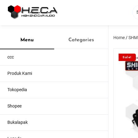
Skip
to
content
Home
/
SHM
Menu
Categories
ccc
Sale!
Produk Kami
Tokopedia
Shopee
Bukalapak