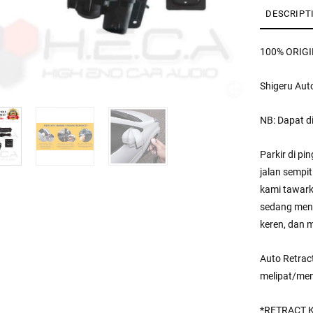
DESCRIPT
100% ORIGI
Shigeru Aut
NB: Dapat di
Parkir di pi
jalan sempit
kami tawark
sedang meng
keren, dan 
Auto Retrac
melipat/men
*RETRACT K