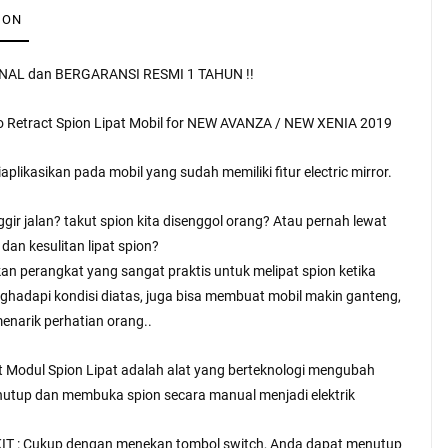
ION
NAL dan BERGARANSI RESMI 1 TAHUN !!
o Retract Spion Lipat Mobil for NEW AVANZA / NEW XENIA 2019
aplikasikan pada mobil yang sudah memiliki fitur electric mirror.
nggir jalan? takut spion kita disenggol orang? Atau pernah lewat
 dan kesulitan lipat spion?
an perangkat yang sangat praktis untuk melipat spion ketika
hadapi kondisi diatas, juga bisa membuat mobil makin ganteng,
menarik perhatian orang..
t Modul Spion Lipat adalah alat yang berteknologi mengubah
utup dan membuka spion secara manual menjadi elektrik
IT : Cukup dengan menekan tombol switch, Anda dapat menutup