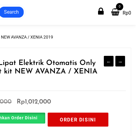
0
Search
Rp
0
 kit NEW AVANZA / XENIA 2019
←
→
Lipat Elektrik Otomatis Only
ct kit NEW AVANZA / XENIA
Original
Current
,000
Rp
1,012,000
price
price
hkan Order Disini
ORDER DISINI
was:
is:
Rp1,100,000.
Rp1,012,000.