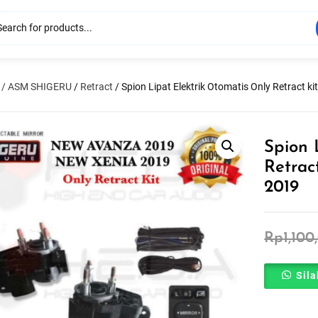
 / ASM SHIGERU
/
Retract
/ Spion Lipat Elektrik Otomatis Only Retract
Spion 
Retra
2019
Rp
1,100
Sila