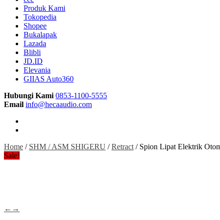
Produk Kami
Tokopedia
Shopee
Bukalapak
Lazada
Blibli
JD.ID
Elevania
GIIAS Auto360
Hubungi Kami
0853-1100-5555
Email
info@hecaaudio.com
Home
/
SHM / ASM SHIGERU
/
Retract
/ Spion Lipat Elektrik O
Sale!
←
→