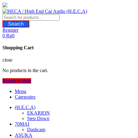
Skip
to
content
Search
Register
0
Rp
0
Shopping Cart
close
No products in the cart.
Return to shop
Menu
Categories
(H.E.C.A)
EKARION
Step Down
70MAI
Dashcam
ASUKA