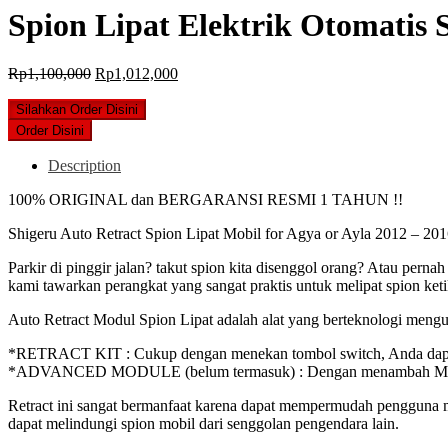
Spion Lipat Elektrik Otomati
Original
Current
Rp
1,100,000
Rp
1,012,000
price
price
was:
is:
Silahkan Order Disini
Rp1,100,000.
Rp1,012,000.
Order Disini
Description
100% ORIGINAL dan BERGARANSI RESMI 1 TAHUN !!
Shigeru Auto Retract Spion Lipat Mobil for Agya or Ayla 2012 – 20
Parkir di pinggir jalan? takut spion kita disenggol orang? Atau pernah 
kami tawarkan perangkat yang sangat praktis untuk melipat spion ket
Auto Retract Modul Spion Lipat adalah alat yang berteknologi meng
*RETRACT KIT : Cukup dengan menekan tombol switch, Anda dapa
*ADVANCED MODULE (belum termasuk) : Dengan menambah Module, S
Retract ini sangat bermanfaat karena dapat mempermudah pengguna mobi
dapat melindungi spion mobil dari senggolan pengendara lain.