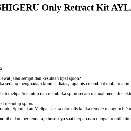
s SHIGERU Only Retract Kit AY
16
lewat jalan sempit dan kesulitan lipat spion?
ika sedang menghadapi kondisi diatas, juga bisa membuat mobil makin 
ubah melipat/menutup dan membuka spion secara manual menjadi elektr
t menutup spion.
pion akan Melipat secara otomatis ketika remote mengunci Dan o
l dalam berkendara, khususnya saat berpapasan dengan mobil lain di ja