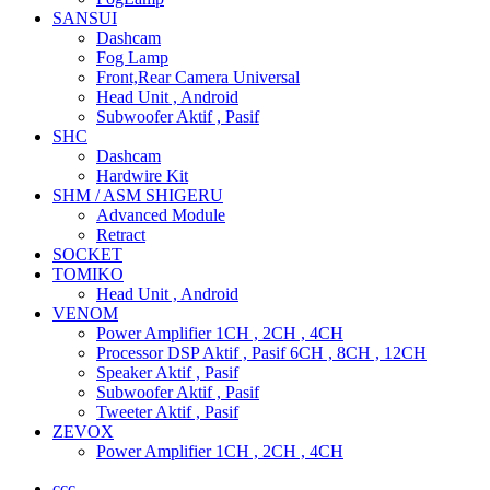
SANSUI
Dashcam
Fog Lamp
Front,Rear Camera Universal
Head Unit , Android
Subwoofer Aktif , Pasif
SHC
Dashcam
Hardwire Kit
SHM / ASM SHIGERU
Advanced Module
Retract
SOCKET
TOMIKO
Head Unit , Android
VENOM
Power Amplifier 1CH , 2CH , 4CH
Processor DSP Aktif , Pasif 6CH , 8CH , 12CH
Speaker Aktif , Pasif
Subwoofer Aktif , Pasif
Tweeter Aktif , Pasif
ZEVOX
Power Amplifier 1CH , 2CH , 4CH
ccc