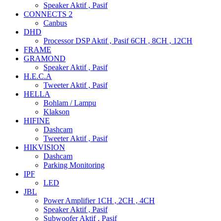
Speaker Aktif , Pasif
CONNECTS 2
Canbus
DHD
Processor DSP Aktif , Pasif 6CH , 8CH , 12CH
FRAME
GRAMOND
Speaker Aktif , Pasif
H.E.C.A
Tweeter Aktif , Pasif
HELLA
Bohlam / Lampu
Klakson
HIFINE
Dashcam
Tweeter Aktif , Pasif
HIKVISION
Dashcam
Parking Monitoring
IPF
LED
JBL
Power Amplifier 1CH , 2CH , 4CH
Speaker Aktif , Pasif
Subwoofer Aktif , Pasif