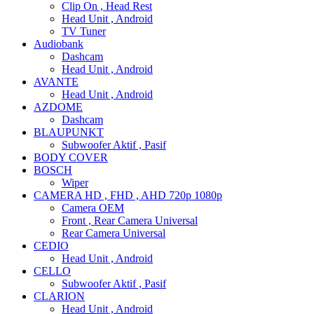
Clip On , Head Rest
Head Unit , Android
TV Tuner
Audiobank
Dashcam
Head Unit , Android
AVANTE
Head Unit , Android
AZDOME
Dashcam
BLAUPUNKT
Subwoofer Aktif , Pasif
BODY COVER
BOSCH
Wiper
CAMERA HD , FHD , AHD 720p 1080p
Camera OEM
Front , Rear Camera Universal
Rear Camera Universal
CEDIO
Head Unit , Android
CELLO
Subwoofer Aktif , Pasif
CLARION
Head Unit , Android