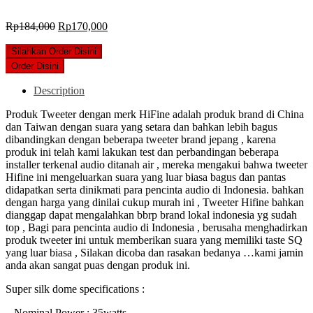
Original
Current
Rp
184,000
Rp
170,000
price
price
was:
is:
Silahkan Order Disini
Rp184,000.
Rp170,000.
Order Disini
Description
Produk Tweeter dengan merk HiFine adalah produk brand di China
dan Taiwan dengan suara yang setara dan bahkan lebih bagus
dibandingkan dengan beberapa tweeter brand jepang , karena
produk ini telah kami lakukan test dan perbandingan beberapa
installer terkenal audio ditanah air , mereka mengakui bahwa tweeter
Hifine ini mengeluarkan suara yang luar biasa bagus dan pantas
didapatkan serta dinikmati para pencinta audio di Indonesia. bahkan
dengan harga yang dinilai cukup murah ini , Tweeter Hifine bahkan
dianggap dapat mengalahkan bbrp brand lokal indonesia yg sudah
top , Bagi para pencinta audio di Indonesia , berusaha menghadirkan
produk tweeter ini untuk memberikan suara yang memiliki taste SQ
yang luar biasa , Silakan dicoba dan rasakan bedanya …kami jamin
anda akan sangat puas dengan produk ini.
Super silk dome specifications :
– Nominal Power : 35watts