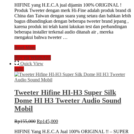
HIFINE yang H.E.C.A jual dijamin 100% ORIGINAL !
was:
is:
Produk Tweeter dengan merk Hi-Fine adalah produk brand di
Rp264,000.
Rp242,000.
China dan Taiwan dengan suara yang setara dan bahkan lebih
bagus dibandingkan dengan beberapa tweeter brand jepang ,
karena produk ini telah kami lakukan test dan perbandingan
beberapa installer terkenal audio ditanah air , mereka
mengakui bahwa tweeter …
Tweeter
Read More
HIFINE
Buy via WhatsApp
HI-
H6
Quick View
Dual
Sale!
Use
Function
Fungsi
Super
Tweeter Hifine HI-H3 Super Silk
Silk
Dome HI H3 Tweeter Audio Sound
Dome
HI
Mobil
H6
Dashboard
Original
Current
Rp
155,000
Rp
145,000
price
price
HIFINE Yang H.E.C.A Jual 100% ORIGINAL !! – SUPER
was:
is: