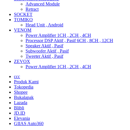
Advanced Module
Retract
SOCKET
TOMIKO
Head Unit , Android
VENOM
Power Amplifier 1CH , 2CH , 4CH
Processor DSP Aktif , Pasif 6CH , 8CH , 12CH
Speaker Aktif , Pasif
Subwoofer Aktif , Pasif
Tweeter Aktif , Pasif
ZEVOX
Power Amplifier 1CH , 2CH , 4CH
ccc
Produk Kami
Tokopedia
Shopee
Bukalapak
Lazada
Blibli
JD.ID
Elevania
GIIAS Auto360