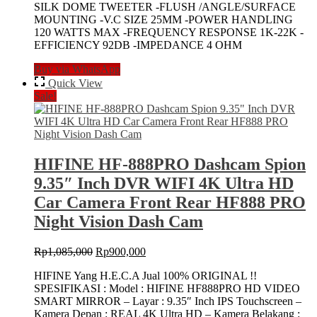
SILK DOME TWEETER -FLUSH /ANGLE/SURFACE
Rp155,000.
Rp145,000.
MOUNTING -V.C SIZE 25MM -POWER HANDLING
120 WATTS MAX -FREQUENCY RESPONSE 1K-22K -
EFFICIENCY 92DB -IMPEDANCE 4 OHM
Buy via WhatsApp
Quick View
Sale!
HIFINE HF-888PRO Dashcam Spion
9.35″ Inch DVR WIFI 4K Ultra HD
Car Camera Front Rear HF888 PRO
Night Vision Dash Cam
Original
Current
Rp
1,085,000
Rp
900,000
price
price
HIFINE Yang H.E.C.A Jual 100% ORIGINAL !!
was:
is:
SPESIFIKASI : Model : HIFINE HF888PRO HD VIDEO
Rp1,085,000.
Rp900,000.
SMART MIRROR – Layar : 9.35″ Inch IPS Touchscreen –
Kamera Depan : REAL 4K Ultra HD – Kamera Belakang :