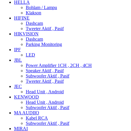
HELLA
Bohlam / Lampu
Klakson
HIFINE
Dashcam
Tweeter Aktif , Pasif
HIKVISION
Dashcam
Parking Monitoring
IPF
LED
JBL
Power Amplifier 1CH , 2CH , 4CH
Speaker Aktif , Pasif
Subwoofer Aktif , Pasif
Tweeter Aktif , Pasif
JEC
Head Unit , Android
KENWOOD
Head Unit , Android
Subwoofer Aktif , Pasif
MA AUDIIO
Kabel RCA
Subwoofer Aktif , Pasif
MIRAI