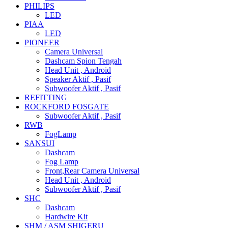
PHILIPS
LED
PIAA
LED
PIONEER
Camera Universal
Dashcam Spion Tengah
Head Unit , Android
Speaker Aktif , Pasif
Subwoofer Aktif , Pasif
REFITTING
ROCKFORD FOSGATE
Subwoofer Aktif , Pasif
RWB
FogLamp
SANSUI
Dashcam
Fog Lamp
Front,Rear Camera Universal
Head Unit , Android
Subwoofer Aktif , Pasif
SHC
Dashcam
Hardwire Kit
SHM / ASM SHIGERU