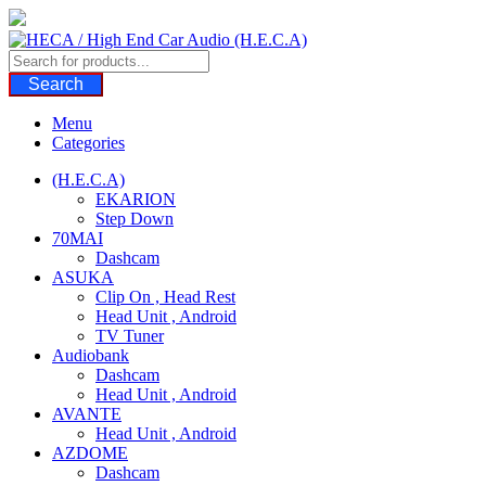
Skip
to
content
Search
Menu
Categories
(H.E.C.A)
EKARION
Step Down
70MAI
Dashcam
ASUKA
Clip On , Head Rest
Head Unit , Android
TV Tuner
Audiobank
Dashcam
Head Unit , Android
AVANTE
Head Unit , Android
AZDOME
Dashcam