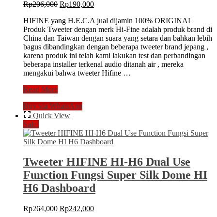
Original
Current
Rp
206,000
Rp
190,000
price
price
HIFINE yang H.E.C.A jual dijamin 100% ORIGINAL
was:
is:
Produk Tweeter dengan merk Hi-Fine adalah produk brand di
Rp206,000.
Rp190,000.
China dan Taiwan dengan suara yang setara dan bahkan lebih
bagus dibandingkan dengan beberapa tweeter brand jepang ,
karena produk ini telah kami lakukan test dan perbandingan
beberapa installer terkenal audio ditanah air , mereka
mengakui bahwa tweeter Hifine …
Tweeter
Read More
HIFINE
Buy via WhatsApp
Type
HI-
Quick View
H8
Sale!
Super
Silk
Dome
Limited
Tweeter HIFINE HI-H6 Dual Use
Edition
Function Fungsi Super Silk Dome HI
H6 Dashboard
Original
Current
Rp
264,000
Rp
242,000
price
price