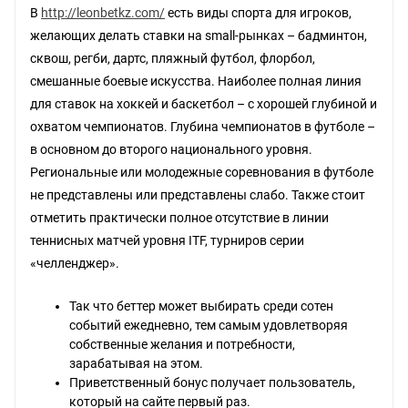
В
http://leonbetkz.com/
есть виды спорта для игроков,
желающих делать ставки на small-рынках – бадминтон,
сквош, регби, дартс, пляжный футбол, флорбол,
смешанные боевые искусства. Наиболее полная линия
для ставок на хоккей и баскетбол – с хорошей глубиной и
охватом чемпионатов. Глубина чемпионатов в футболе –
в основном до второго национального уровня.
Региональные или молодежные соревнования в футболе
не представлены или представлены слабо. Также стоит
отметить практически полное отсутствие в линии
теннисных матчей уровня ITF, турниров серии
«челленджер».
Так что беттер может выбирать среди сотен
событий ежедневно, тем самым удовлетворяя
собственные желания и потребности,
зарабатывая на этом.
Приветственный бонус получает пользователь,
который на сайте первый раз.