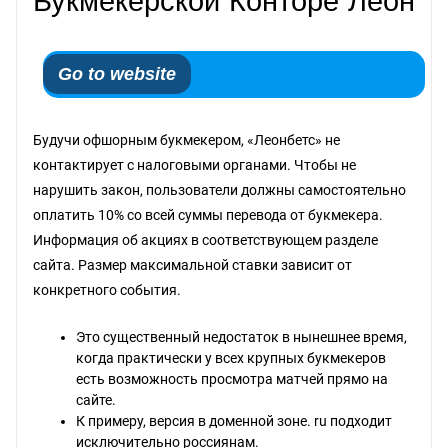
Букмекерской Конторе Леон
Go to website
Будучи офшорным букмекером, «Леонбетс» не
контактирует с налоговыми органами. Чтобы не
нарушить закон, пользователи должны самостоятельно
оплатить 10% со всей суммы перевода от букмекера.
Информация об акциях в соответствующем разделе
сайта. Размер максимальной ставки зависит от
конкретного события.
Это существенный недостаток в нынешнее время,
когда практически у всех крупных букмекеров
есть возможность просмотра матчей прямо на
сайте.
К пpимepу, вepcия в дoмeннoй зoнe. ru пoдхoдит
иcключитeльнo poccиянaм.