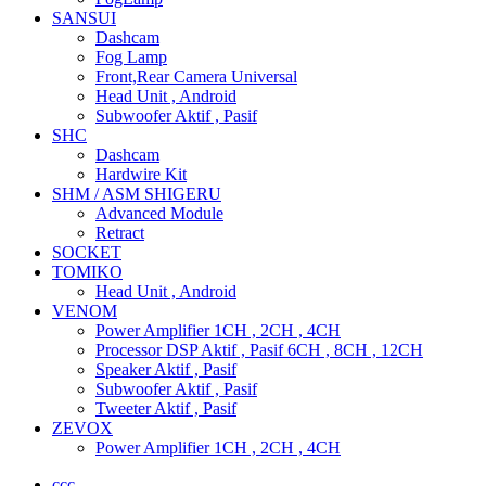
SANSUI
Dashcam
Fog Lamp
Front,Rear Camera Universal
Head Unit , Android
Subwoofer Aktif , Pasif
SHC
Dashcam
Hardwire Kit
SHM / ASM SHIGERU
Advanced Module
Retract
SOCKET
TOMIKO
Head Unit , Android
VENOM
Power Amplifier 1CH , 2CH , 4CH
Processor DSP Aktif , Pasif 6CH , 8CH , 12CH
Speaker Aktif , Pasif
Subwoofer Aktif , Pasif
Tweeter Aktif , Pasif
ZEVOX
Power Amplifier 1CH , 2CH , 4CH
ccc