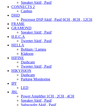
Speaker Aktif , Pasif
CONNECTS 2
Canbus
DHD
Processor DSP Aktif , Pasif 6CH , 8CH , 12CH
FRAME
GRAMOND
Speaker Aktif , Pasif
H.E.C.A
Tweeter Aktif , Pasif
HELLA
Bohlam / Lampu
Klakson
HIFINE
Dashcam
Tweeter Aktif , Pasif
HIKVISION
Dashcam
Parking Monitoring
IPF
LED
JBL
Power Amplifier 1CH , 2CH , 4CH
Speaker Aktif , Pasif
Subwoofer Aktif , Pasif