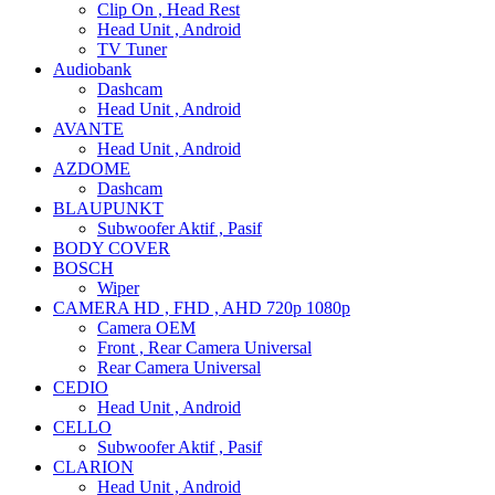
Clip On , Head Rest
Head Unit , Android
TV Tuner
Audiobank
Dashcam
Head Unit , Android
AVANTE
Head Unit , Android
AZDOME
Dashcam
BLAUPUNKT
Subwoofer Aktif , Pasif
BODY COVER
BOSCH
Wiper
CAMERA HD , FHD , AHD 720p 1080p
Camera OEM
Front , Rear Camera Universal
Rear Camera Universal
CEDIO
Head Unit , Android
CELLO
Subwoofer Aktif , Pasif
CLARION
Head Unit , Android