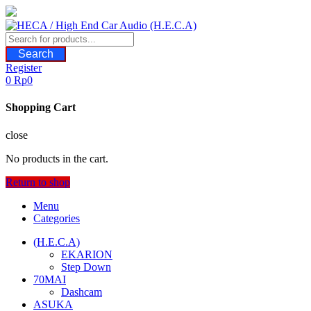
Skip
to
content
Search
Register
0
Rp
0
Shopping Cart
close
No products in the cart.
Return to shop
Menu
Categories
(H.E.C.A)
EKARION
Step Down
70MAI
Dashcam
ASUKA