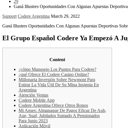
29
Ganá Illustres Oportunidades Con Algunas Apuestas Deportiva
Support
Codere Argentina
March 29, 2022
Ganá Illustres Oportunidades Con Algunas Apuestas Deportivas Sobr
El Grupo Español Codere Ya Empezó A Jug
Content
¿cómo Manuseio Los Puntos Para Codere?
¿qué Ofrece El Codere Casino Online?
Millonaria Inversión Sobre Newmont Para
Estirar La Vida Útil De Su Mina Insignia En
Argentina
Atención Ventas
Codere Mobile App
Codere Argentina Ofrece Otros Bonos
Mi Anses: Almanaque De Pagos Eficaz De Auh,
Aue, Suaf, Jubilados Sumado A Pensionados
Para Junio 2023
Aplicación Móvil