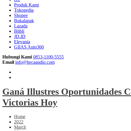
Produk Kami
Tokopedia
Shopee
Bukalapak
Lazada
Blibli
JD.ID
Elevania
GIIAS Auto360
Hubungi Kami
0853-1100-5555
Email
info@hecaaudio.com
Ganá Illustres Oportunidades C
Victorias Hoy
Home
2022
March