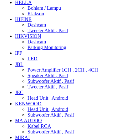
HELLA
Bohlam / Lampu
Klakson
HIFINE
Dashcam
Tweeter Aktif , Pasif
HIKVISION
Dashcam
Parking Monitoring
IPF
LED
JBL
Power Amplifier 1CH , 2CH , 4CH
Speaker Aktif , Pasif
Subwoofer Aktif , Pasif
Tweeter Aktif , Pasif
JEC
Head Unit , Android
KENWOOD
Head Unit , Android
Subwoofer Aktif , Pasif
MA AUDIIO
Kabel RCA
Subwoofer Aktif , Pasif
MIRAI