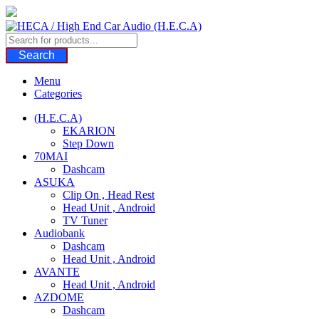
Skip
to
content
Search
Menu
Categories
(H.E.C.A)
EKARION
Step Down
70MAI
Dashcam
ASUKA
Clip On , Head Rest
Head Unit , Android
TV Tuner
Audiobank
Dashcam
Head Unit , Android
AVANTE
Head Unit , Android
AZDOME
Dashcam