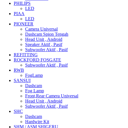
PHILIPS
LED
PIAA
LED
PIONEER
Camera Universal
Dashcam Spion Tengah
Head Unit , Android
Speaker Aktif , Pasif
Subwoofer Aktif , Pasif
REFITTING
ROCKFORD FOSGATE
Subwoofer Aktif , Pasif
RWB
FogLamp
SANSUI
Dashcam
Fog Lamp
Front,Rear Camera Universal
Head Unit , Android
Subwoofer Aktif , Pasif
SHC
Dashcam
Hardwire Kit
SHM / ASM SHIGERU