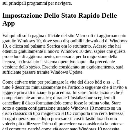
sui principali programmi per navigare.
Impostazione Dello Stato Rapido Delle
App
Vai quindi sulla pagina ufficiale del sito Microsoft di aggiornamento
gratuito Windows 10, dove sono disponibili i download di Windows
10, e clicca sul pulsante Scarica ora lo strumento. Adesso che hai
ottenuto gratuitamente il nuovo Windows 10 devi sapere che questa
procedura di aggiornamento, necessaria per la migrazione della
licenza, ha installato il sistema operativo sopra alla precedente
versione dello stesso. Essendo considerato un aggiornamento, sarà
sufficiente passare tramite Windows Update.
Come attivare trim per prolungare la vita del disco hdd o ss … Il
tutto è descritto minuziosamente nell’articolo seguente che ti invito a
leggere prima di iniziare la procedura. Iniziare l’installazione che è
completamente automatica; durante l’installazione scegliere di
cancellare il disco formattandolo come fosse la prima volta. Stare
sotto a questa configurazione usando Windows 10 montato su un
disco classico di tipo magnetico HDD comporta una certa lentezza
in ogni operazione e dopo poco saresti così infastidito/a da non
volerlo più utilizzare. Prima di procedere va considerata la potenza
del computer, perché come già accennato Windows 10 necessita