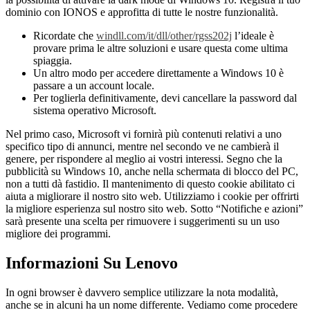
dominio con IONOS e approfitta di tutte le nostre funzionalità.
Ricordate che
windll.com/it/dll/other/rgss202j
l’ideale è
provare prima le altre soluzioni e usare questa come ultima
spiaggia.
Un altro modo per accedere direttamente a Windows 10 è
passare a un account locale.
Per toglierla definitivamente, devi cancellare la password dal
sistema operativo Microsoft.
Nel primo caso, Microsoft vi fornirà più contenuti relativi a uno
specifico tipo di annunci, mentre nel secondo ve ne cambierà il
genere, per rispondere al meglio ai vostri interessi. Segno che la
pubblicità su Windows 10, anche nella schermata di blocco del PC,
non a tutti dà fastidio. Il mantenimento di questo cookie abilitato ci
aiuta a migliorare il nostro sito web. Utilizziamo i cookie per offrirti
la migliore esperienza sul nostro sito web. Sotto “Notifiche e azioni”
sarà presente una scelta per rimuovere i suggerimenti su un uso
migliore dei programmi.
Informazioni Su Lenovo
In ogni browser è davvero semplice utilizzare la nota modalità,
anche se in alcuni ha un nome differente. Vediamo come procedere