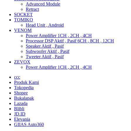
Advanced Module
Retract
SOCKET
TOMIKO
Head Unit , Android
VENOM
Power Amplifier 1CH , 2CH , 4CH
Processor DSP Aktif , Pasif 6CH , 8CH , 12CH
Speaker Aktif , Pasif
Subwoofer Aktif , Pasif
Tweeter Aktif , Pasif
ZEVOX
Power Amplifier 1CH , 2CH , 4CH
ccc
Produk Kami
Tokopedia
Shopee
Bukalapak
Lazada
Blibli
JD.ID
Elevania
GIIAS Auto360