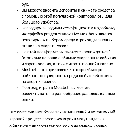
рук.
Вы можете вносить депозиты и снимать средства
с помощью этой популярной криптовалюты для
большего удобства.
Благодаря выгодным коэффициентам и удобному
интерфейсу раздел ставок Live Mostbet является
популярным выбором среди игроков, делающих
ставки на спорт в России.
На этой платформе вы сможете наслаждаться”
“ставками на ваши любимые спортивные события
и соревнования, а также играть в онлайн казино.
Mostbet – это приложение, которое быстро
набирает популярность среди любителей ставок
на спорт и казино.
Поэтому, играя в Mostbet, вы можете
рассчитывать на разнообразие развлекательных
опций.
Это обеспечивает более захватывающий и аутентичный
игровой процесс, поскольку игроки могут видеть и
общаться с дилером так же, как в наземном казино.