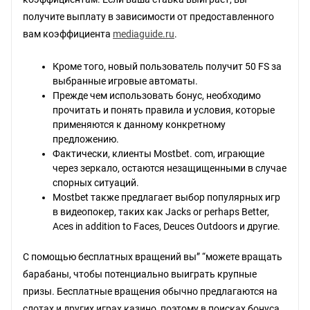
получите выплату в зависимости от предоставленного
вам коэффициента
mediaguide.ru
.
Кроме того, новый пользователь получит 50 FS за
выбранные игровые автоматы.
Прежде чем использовать бонус, необходимо
прочитать и понять правила и условия, которые
применяются к данному конкретному
предложению.
Фактически, клиенты Mostbet. com, играющие
через зеркало, остаются незащищенными в случае
спорных ситуаций.
Mostbet также предлагает выбор популярных игр
в видеопокер, таких как Jacks or perhaps Better,
Aces in addition to Faces, Deuces Outdoors и другие.
С помощью бесплатных вращений вы” “можете вращать
барабаны, чтобы потенциально выиграть крупные
призы. Бесплатные вращения обычно предлагаются на
слотах и других играх казино, поэтому в поисках бонуса