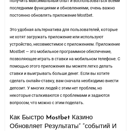
получить максимальный опыт и воспользоваться всеми
последними функциями и обновлениями, очень важно
постоянно обновлять приложение Mostbet.
Это удобная альтернатива для пользователей, которые
не хотят загружать приложение или используют
устройство, несовместимое с приложением. Приложение
Mostbet — это мобильное программное обеспечение,
позволяющее играть в ставки на мобильном телефоне. С
помощью этого приложения вы можете легко делать
ставки и выигрывать больше денег. Если вы хотите
сделать онлайн-ставку, вам сначала необходимо внести
депозит. У многих людей с этим нет проблем, но
некоторые сталкиваются с проблемами и задаются
вопросом, что можно с этим поделать.
Как Быстро Mostbet Казино
Обновляет Результаты” “событий И