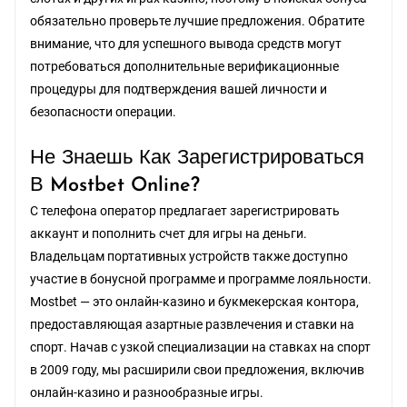
обязательно проверьте лучшие предложения. Обратите
внимание, что для успешного вывода средств могут
потребоваться дополнительные верификационные
процедуры для подтверждения вашей личности и
безопасности операции.
Не Знаешь Как Зарегистрироваться
В Mostbet Online?
С телефона оператор предлагает зарегистрировать
аккаунт и пополнить счет для игры на деньги.
Владельцам портативных устройств также доступно
участие в бонусной программе и программе лояльности.
Mostbet — это онлайн-казино и букмекерская контора,
предоставляющая азартные развлечения и ставки на
спорт. Начав с узкой специализации на ставках на спорт
в 2009 году, мы расширили свои предложения, включив
онлайн-казино и разнообразные игры.