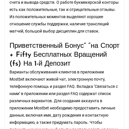
счета и вывода средств. О работе букмекерской конторы
есть как положительные, так и отрицательные отзывы.
Из положительных моментов выделяют хорошее
отношение службы поддержки, наличие трансляций
матчей, большой выбор дисциплин для ставок.
Приветственный Бонус” “на Спорт
+ Fifty Бесплатных Вращений
(fs) На 1-й Депозит
Варианты обслуживания клиентов в приложении
Mostbet включают живой чат, электронную почту,
телефонную помощь и раздел FAQ. Вкладка ‘Связаться с
нами’ в приложении или раздел FAQ содержат список
различных вариантов. Для создания аккаунта в
приложении Mostbet необходимо предоставить личные
данные, включая имя, дату рождения и контактную
информацию, а также придумать пароль. Чтобы