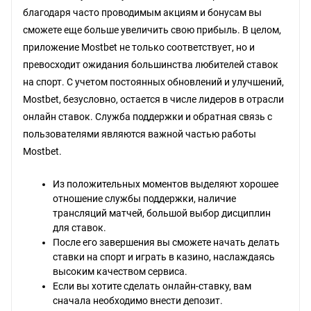
благодаря часто проводимым акциям и бонусам вы
сможете еще больше увеличить свою прибыль. В целом,
приложение Mostbet не только соответствует, но и
превосходит ожидания большинства любителей ставок
на спорт. С учетом постоянных обновлений и улучшений,
Mostbet, безусловно, остается в числе лидеров в отрасли
онлайн ставок. Служба поддержки и обратная связь с
пользователями являются важной частью работы
Mostbet.
Из положительных моментов выделяют хорошее
отношение службы поддержки, наличие
трансляций матчей, большой выбор дисциплин
для ставок.
После его завершения вы сможете начать делать
ставки на спорт и играть в казино, наслаждаясь
высоким качеством сервиса.
Если вы хотите сделать онлайн-ставку, вам
сначала необходимо внести депозит.