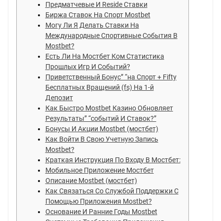
Предматчевые И Reside Ставки
Биржа Ставок На Спорт Mostbet
Могу Ли Я Делать Ставки На
Международные Спортивные События В
Mostbet?
Есть Ли На Мостбет Ком Статистика
Прошлых Игр И Событий?
Приветственный Бонус” “на Спорт + Fifty
Бесплатных Вращений (fs) На 1-й
Депозит
Как Быстро Mostbet Казино Обновляет
Результаты” “событий И Ставок?”
Бонусы И Акции Mostbet (мостбет)
Как Войти В Свою Учетную Запись
Mostbet?
Краткая Инструкция По Входу В Мостбет:
Мобильное Приложение Мостбет
Описание Mostbet (мостбет)
Как Связаться Со Службой Поддержки С
Помощью Приложения Mostbet?
Основание И Ранние Годы Mostbet