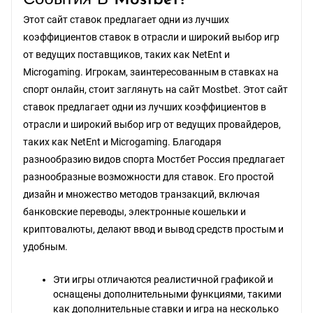
Этот сайт ставок предлагает одни из лучших
коэффициентов ставок в отрасли и широкий выбор игр
от ведущих поставщиков, таких как NetEnt и
Microgaming. Игрокам, заинтересованным в ставках на
спорт онлайн, стоит заглянуть на сайт Mostbet. Этот сайт
ставок предлагает одни из лучших коэффициентов в
отрасли и широкий выбор игр от ведущих провайдеров,
таких как NetEnt и Microgaming. Благодаря
разнообразию видов спорта Мостбет Россия предлагает
разнообразные возможности для ставок. Его простой
дизайн и множество методов транзакций, включая
банковские переводы, электронные кошельки и
криптовалюты, делают ввод и вывод средств простым и
удобным.
Эти игры отличаются реалистичной графикой и
оснащены дополнительными функциями, такими
как дополнительные ставки и игра на несколько