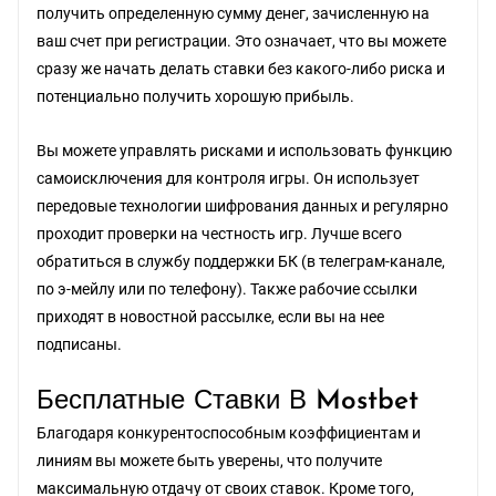
получить определенную сумму денег, зачисленную на
ваш счет при регистрации. Это означает, что вы можете
сразу же начать делать ставки без какого-либо риска и
потенциально получить хорошую прибыль.
Вы можете управлять рисками и использовать функцию
самоисключения для контроля игры. Он использует
передовые технологии шифрования данных и регулярно
проходит проверки на честность игр. Лучше всего
обратиться в службу поддержки БК (в телеграм-канале,
по э-мейлу или по телефону). Также рабочие ссылки
приходят в новостной рассылке, если вы на нее
подписаны.
Бесплатные Ставки В Mostbet
Благодаря конкурентоспособным коэффициентам и
линиям вы можете быть уверены, что получите
максимальную отдачу от своих ставок. Кроме того,