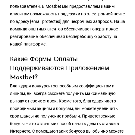
пользователей. В Mostbet мы предоставляем нашим
клиентам возможность поддержки по электронной почте
по адресу [email protected] для несрочных запросов. Наша
команда опытных агентов обеспечивает оперативное
реагирование, обеспечивая бесперебойную работу на
нашей платформе.
Какие Формы Оплаты
Поддерживаются Приложением
Mostbet?
Благодаря конкурентоспособным коэффициентам и
линиям, вы всегда сможете получить максимальную
выгоду от своих ставок. Кроме того, благодаря часто
проводимым акциям и бонусам, вы можете увеличить
свои шансы на получение прибыли. Приветственные
бонусы – это отличный способ начать делать ставки в
Интернете. С помощью таких бонусов вы обычно можете