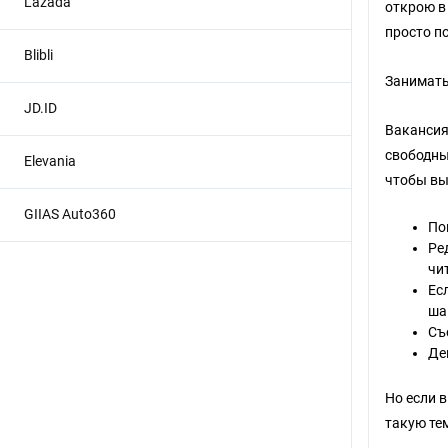
Lazada
открою в
просто п
Blibli
Заниматьс
JD.ID
Вакансия
свободны
Elevania
чтобы вы
GIIAS Auto360
По
Ре
чи
Ес
ша
Съ
Де
Но если в
такую тем