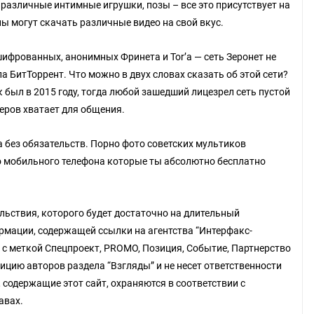
различные интимные игрушки, позы – все это присутствует на
ы могут скачать различные видео на свой вкус.
ифрованных, анонимных Фринета и Tor’а — сеть Зеронет не
а БитТоррент. Что можно в двух словах сказать об этой сети?
к был в 2015 году, тогда любой зашедший лицезрел сеть пустой
еров хватает для общения.
 без обязательств. Порно фото советских мультиков
о мобильного телефона которые ты абсолютно бесплатно
льствия, которого будет достаточно на длительный
рмации, содержащей ссылки на агентства “Интерфакс-
ы с меткой Спецпроект, PROMO, Позиция, Событие, Партнерство
ицию авторов раздела “Взгляды” и не несет ответственности
 содержащие этот сайт, охраняются в соответствии с
авах.