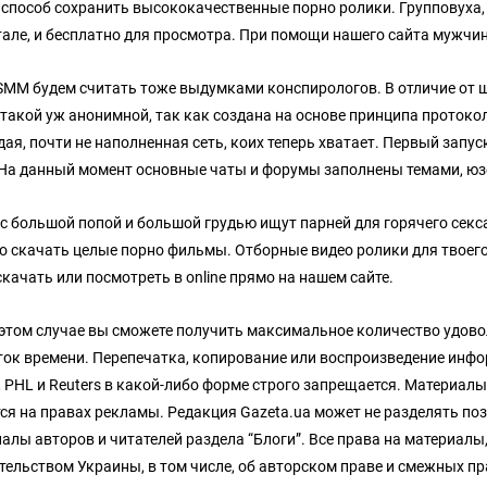
 способ сохранить высококачественные порно ролики. Групповуха, 
тале, и бесплатно для просмотра. При помощи нашего сайта мужчин
SMM будем считать тоже выдумками конспирологов. В отличие от ш
 такой уж анонимной, так как создана на основе принципа протокол
ая, почти не наполненная сеть, коих теперь хватает. Первый запус
 На данный момент основные чаты и форумы заполнены темами, юз
с большой попой и большой грудью ищут парней для горячего секса
о скачать целые порно фильмы. Отборные видео ролики для твоег
качать или посмотреть в online прямо на нашем сайте.
 этом случае вы сможете получить максимальное количество удово
ок времени. Перепечатка, копирование или воспроизведение инфо
, PHL и Reuters в какой-либо форме строго запрещается. Материал
ся на правах рекламы. Редакция Gazeta.ua может не разделять поз
алы авторов и читателей раздела “Блоги”. Все права на материалы,
тельством Украины, в том числе, об авторском праве и смежных пр