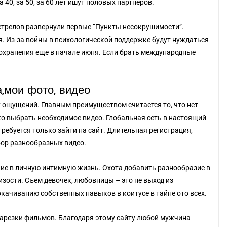
0, за 50, за 60 лет ишут половых партнёров.
стрелов развернули первые “Пункты несокрушимости”.
я. Из-за войны в психологической поддержке будут нуждаться
оохранения еще в начале июня. Если брать международные
а,мои фото, видео
 ощущений. Главным преимуществом считается то, что нет
о выбрать необходимое видео. Глобальная сеть в настоящий
отребуется только зайти на сайт. Длительная регистрация,
ыбор разнообразных видео.
ие в личную интимную жизнь. Охота добавить разнообразие в
изости. Съем девочек, любовницы – это не выход из
окачиванию собственных навыков в коитусе в тайне ото всех.
арезки фильмов. Благодаря этому сайту любой мужчина