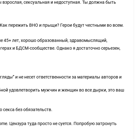
ы взрослая, сексуальная и недоступная. Ты должна быть
? Как пережить ВНО и прыщи? Герои будут честными во всем.
Мне 45+ лет, хорошо образованный, здравомыслящий,
нгерах и БДСМ-сообществе. Однако я достаточно серьезен,
гляды” и не несет ответственности за материалы авторов и
бной удовлетворить мужчин и женщин во все дырки, это ваш
 секса без обязательств.
come. Цензура туда просто не суется. Попробую затронуть