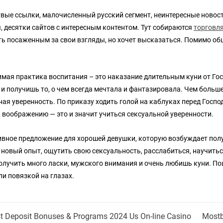
вые ссылки, малочисленный русский сегмент, неинтересные новост
, десятки сайтов с интересным контентом. Тут собираются
торговл
ть посаженным за свои взгляды, но хочет высказаться. Помимо об
мая практика воспитания – это наказание длительным куни от Гос
 и получишь то, о чем всегда мечтала и фантазировала. Чем боль
ная уверенность. По приказу ходить голой на каблуках перед Госпо
 воображению — это и значит учиться сексуальной уверенности.
вное предложение для хорошей девушки, которую возбуждает полу
 новый опыт, ощутить свою сексуальность, расслабиться, научиться
получить много ласки, мужского внимания и очень любишь куни. Поц
ли повязкой на глазах.
st Deposit Bonuses & Programs 2024 Us On-line Casino
Mostb