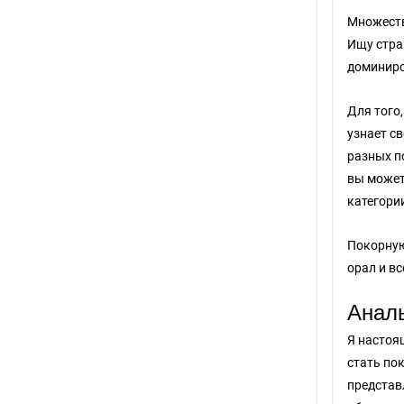
Множеств
Ищу стра
доминиро
Для того,
узнает с
разных п
вы может
категори
Покорную 
орал и вс
Анал
Я настоя
стать по
представ