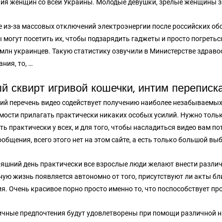
ия женщин со всей Украины. Молодые девушки, зрелые женщины за 4
е из-за массовых отключений электроэнергии после российских об
 могут посетить их, чтобы подзарядить гаджеты и просто погретьс
 млн украинцев. Такую статистику озвучили в Министерстве здрав
ния, то, …
й сквирт игривой кошечки, интим переписк
ий перечень видео содействует получению наиболее незабываемых
мости прилагать практически никаких особых усилий. Нужно тольк
ть практически у всех, и для того, чтобы насладиться видео вам п
ообщения, всего этого нет на этом сайте, а есть только большой в
няшний день практически все взрослые люди желают внести различ
ную жизнь появляется автономно от того, присутствуют ли акты бл
я. Очень красивое порно просто именно то, что поспособствует пр
чные предпочтения будут удовлетворены при помощи различной н