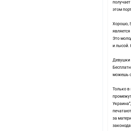
получает
этом пор
Хорошо, 
является
Это молод
и лысой.
Девушки 
Бесплатн
можешь с
Только в
промежут
Украина”
печатают
за матери
законода