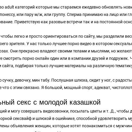
о adult категорий которые мы стараемся ежедевно обновлять нови
понессу, или пару м/ж, или группу. Сперма принимаю на лицо или
вание. Приветствую как разовые встречи так и на постоянной осн
 чтобы легко и просто ориентироваться по сайту, мы разделили вес
воего зрителя. У нас только лучшее порно видео в котором сексуа
озах. Они прекрасно владеют своими телами и мыслями, но желают 
е смотреть порно онлайн один или в компании друзей и подружек.
и сайта, подбирая только лучшие материалы на различную тематику
сучку, девочку, мин табу. Послушная шлюха, сидит у ног, с радост
е что с этим связано. Я большой, мощный спорт, адекват, чистоплот
ьный секс с молодой казашкой
щий и могу совершать видеозвонки, посылать цветы и т. Д., чтобы 
корной сексвайф и шлюхой в ошейнике, способной удовлетворить му
лены объявления женщин, которые хотят познакомиться с мужчино