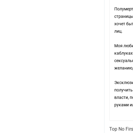
Полумерт
страницы
хочет бы
лиц.
Моя люби
каблуках
сексуаль
желанию,
Эксклюзи
получить
власти, 
руками и
Post
Top No Fir