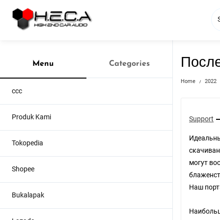
Skip
to
content
После
Menu
Categories
Home
2022
ccc
Produk Kami
Support
Идеальны
Tokopedia
скачиван
могут во
Shopee
блаженст
Наш порт
Bukalapak
Наибольш