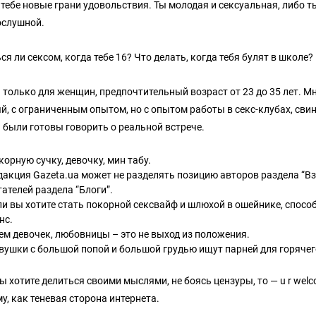
 тебе новые грани удовольствия. Ты молодая и сексуальная, либо т
ослушной.
я ли сексом, когда тебе 16? Что делать, когда тебя булят в школе
 только для женщин, предпочтительный возраст от 23 до 35 лет. 
й, с ограниченным опытом, но с опытом работы в секс-клубах, сви
 были готовы говорить о реальной встрече.
корную сучку, девочку, мин табу.
дакция Gazeta.ua может не разделять позицию авторов раздела “Вз
тателей раздела “Блоги”.
ли вы хотите стать покорной сексвайф и шлюхой в ошейнике, спосо
нс.
ем девочек, любовницы – это не выход из положения.
вушки с большой попой и большой грудью ищут парней для горячего
ы хотите делиться своими мыслями, не боясь цензуры, то — u r wel
у, как теневая сторона интернета.