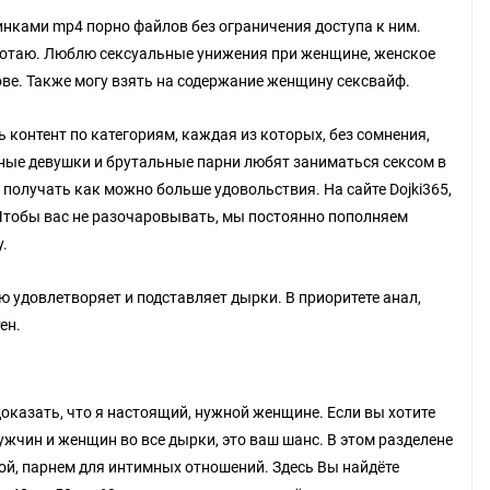
нками mp4 порно файлов без ограничения доступа к ним.
 глотаю. Люблю сексуальные унижения при женщине, женское
ове. Также могу взять на содержание женщину сексвайф.
ь контент по категориям, каждая из которых, без сомнения,
льные девушки и брутальные парни любят заниматься сексом в
получать как можно больше удовольствия. На сайте Dojki365,
 Чтобы вас не разочаровывать, мы постоянно пополняем
.
ью удовлетворяет и подставляет дырки. В приоритете анал,
ен.
доказать, что я настоящий, нужной женщине. Если вы хотите
жчин и женщин во все дырки, это ваш шанс. В этом разделене
й, парнем для интимных отношений. Здесь Вы найдёте