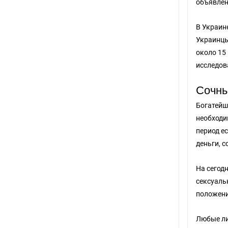
объявлен
В Украин
Украинцы
около 15
исследова
Сочны
Богатейш
необходи
период ес
деньги, с
На сегод
сексуаль
положени
Любые ли