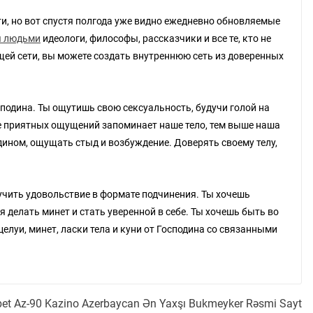
и, но вот спустя полгода уже видно ежедневно обновляемые
я людьми
идеологи, философы, рассказчики и все те, кто не
щей сети, вы можете создать внутреннюю сеть из доверенных
подина. Ты ощутишь свою сексуальность, будучи голой на
ше приятных ощущений запоминает наше тело, тем выше наша
дином, ощущать стыд и возбуждение. Доверять своему телу,
чить удовольствие в формате подчинения. Ты хочешь
 делать минет и стать уверенной в себе. Ты хочешь быть во
елуи, минет, ласки тела и куни от Господина со связанными
et Az-90 Kazino Azerbaycan Ən Yaxşı Bukmeyker Rəsmi Sayt