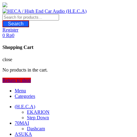
Skip
to
content
Search
Register
0
Rp
0
Shopping Cart
close
No products in the cart.
Return to shop
Menu
Categories
(H.E.C.A)
EKARION
Step Down
70MAI
Dashcam
ASUKA