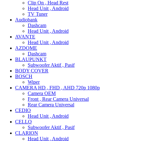
Clip On , Head Rest
Head Unit , Android
TV Tuner
Audiobank
Dashcam
Head Unit , Android
AVANTE
Head Unit , Android
AZDOME
Dashcam
BLAUPUNKT
Subwoofer Aktif , Pasif
BODY COVER
BOSCH
Wiper
CAMERA HD , FHD , AHD 720p 1080p
Camera OEM
Front , Rear Camera Universal
Rear Camera Universal
CEDIO
Head Unit , Android
CELLO
Subwoofer Aktif , Pasif
CLARION
Head Unit , Android