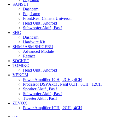
SANSUI
Dashcam
Fog Lamp
Front,Rear Camera Universal
Head Unit , Android
Subwoofer Aktif , Pasif
SHC
Dashcam
Hardwire Kit
SHM / ASM SHIGERU
Advanced Module
Retract
SOCKET
TOMIKO
Head Unit , Android
VENOM
Power Amplifier 1CH , 2CH , 4CH
Processor DSP Aktif , Pasif 6CH , 8CH , 12CH
Speaker Aktif , Pasif
Subwoofer Aktif , Pasif
Tweeter Aktif , Pasif
ZEVOX
Power Amplifier 1CH , 2CH , 4CH
ccc