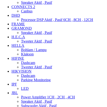
Speaker Aktif , Pasif
CONNECTS 2
Canbus
DHD
Processor DSP Aktif , Pasif 6CH , 8CH , 12CH
FRAME
GRAMOND
Speaker Aktif , Pasif
H.E.C.A
Tweeter Aktif , Pasif
HELLA
Bohlam / Lampu
Klakson
HIFINE
Dashcam
Tweeter Aktif , Pasif
HIKVISION
Dashcam
Parking Monitoring
IPF
LED
JBL
Power Amplifier 1CH , 2CH , 4CH
Speaker Aktif , Pasif
Subwoofer Aktif , Pasif