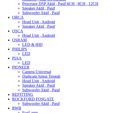
Processor DSP Aktif , Pasif 6CH , 8CH , 12CH
Speaker Aktif , Pasif
Subwoofer Aktif , Pasif
ORCA
Head Unit , Android
Speaker Aktif , Pasif
OSCA
Head Unit , Android
OSRAM
LED & HID
PHILIPS
LED
PIAA
LED
PIONEER
Camera Universal
Dashcam Spion Tengah
Head Unit , Android
Speaker Aktif , Pasif
Subwoofer Aktif , Pasif
REFITTING
ROCKFORD FOSGATE
Subwoofer Aktif , Pasif
RWB
FogLamp