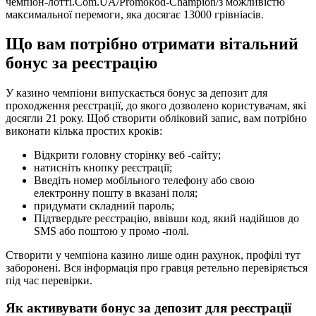
чемпіон-лотті.Com.UA/Promokod-Champion/з можливістю
максимальної перемоги, яка досягає 13000 грівніасів.
Що вам потрібно отримати вітальний
бонус за реєстрацію
У казино чемпіони випускається бонус за депозит для
проходження реєстрації, до якого дозволено користувачам, які
досягли 21 року. Щоб створити обліковий запис, вам потрібно
виконати кілька простих кроків:
Відкрити головну сторінку веб -сайту;
натисніть кнопку реєстрації;
Введіть номер мобільного телефону або свою
електронну пошту в вказані поля;
придумати складний пароль;
Підтвердьте реєстрацію, ввівши код, який надійшов до
SMS або поштою у промо -полі.
Створити у чемпіона казино лише один рахунок, профілі тут
заборонені. Вся інформація про гравця ретельно перевіряється
під час перевірки.
Як активувати бонус за депозит для реєстрації