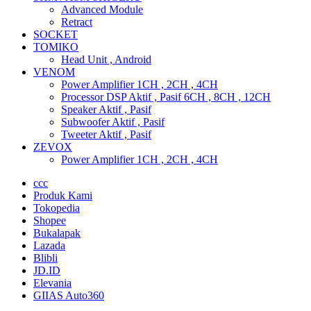
Advanced Module
Retract
SOCKET
TOMIKO
Head Unit , Android
VENOM
Power Amplifier 1CH , 2CH , 4CH
Processor DSP Aktif , Pasif 6CH , 8CH , 12CH
Speaker Aktif , Pasif
Subwoofer Aktif , Pasif
Tweeter Aktif , Pasif
ZEVOX
Power Amplifier 1CH , 2CH , 4CH
ccc
Produk Kami
Tokopedia
Shopee
Bukalapak
Lazada
Blibli
JD.ID
Elevania
GIIAS Auto360