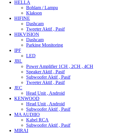
HELLA
Bohlam / Lampu
Klakson
HIFINE
Dashcam
Tweeter Aktif , Pasif
HIKVISION
Dashcam
Parking Monitoring
IPF
LED
JBL
Power Amplifier 1CH , 2CH , 4CH
Speaker Aktif , Pasif
Subwoofer Aktif , Pasif
Tweeter Aktif , Pasif
JEC
Head Unit , Android
KENWOOD
Head Unit , Android
Subwoofer Aktif , Pasif
MA AUDIIO
Kabel RCA
Subwoofer Aktif , Pasif
MIRAI