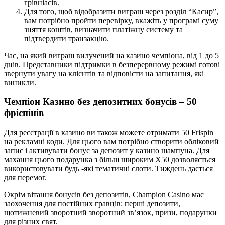
грівніасів.
Для того, щоб відобразити виграш через розділ “Касир”,
вам потрібно пройти перевірку, вкажіть у програмі суму
зняття коштів, визначити платіжну систему та
підтвердити транзакцію.
Час, на який виграш вилучений на казино чемпіона, від 1 до 5
днів. Представники підтримки в безперервному режимі готові
звернути увагу на клієнтів та відповісти на запитання, які
виникли.
Чемпіон Казино без депозитних бонусів – 50
фріспінів
Для реєстрації в казино ви також можете отримати 50 Frispin
на рекламні коди. Для цього вам потрібно створити обліковий
запис і активувати бонус за депозит у казино шампуна. Для
махання цього подарунка з більш широким X50 дозволяється
використовувати будь -які тематичні слоти. Тиждень дається
для перемог.
Окрім вітання бонусів без депозитів, Champion Casino має
заохочення для постійних гравців: перші депозити,
щотижневий зворотний зворотний зв’язок, призи, подарунки
для різних свят.