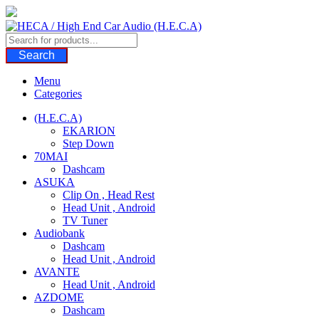
Skip
to
content
Search
Menu
Categories
(H.E.C.A)
EKARION
Step Down
70MAI
Dashcam
ASUKA
Clip On , Head Rest
Head Unit , Android
TV Tuner
Audiobank
Dashcam
Head Unit , Android
AVANTE
Head Unit , Android
AZDOME
Dashcam