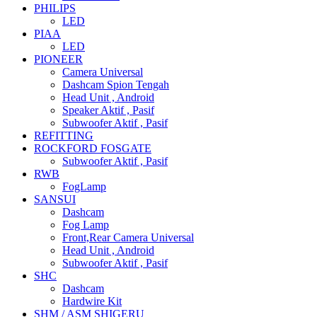
PHILIPS
LED
PIAA
LED
PIONEER
Camera Universal
Dashcam Spion Tengah
Head Unit , Android
Speaker Aktif , Pasif
Subwoofer Aktif , Pasif
REFITTING
ROCKFORD FOSGATE
Subwoofer Aktif , Pasif
RWB
FogLamp
SANSUI
Dashcam
Fog Lamp
Front,Rear Camera Universal
Head Unit , Android
Subwoofer Aktif , Pasif
SHC
Dashcam
Hardwire Kit
SHM / ASM SHIGERU