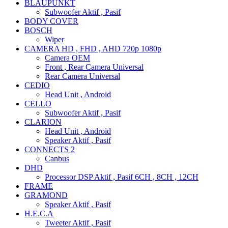
BLAUPUNKT
Subwoofer Aktif , Pasif
BODY COVER
BOSCH
Wiper
CAMERA HD , FHD , AHD 720p 1080p
Camera OEM
Front , Rear Camera Universal
Rear Camera Universal
CEDIO
Head Unit , Android
CELLO
Subwoofer Aktif , Pasif
CLARION
Head Unit , Android
Speaker Aktif , Pasif
CONNECTS 2
Canbus
DHD
Processor DSP Aktif , Pasif 6CH , 8CH , 12CH
FRAME
GRAMOND
Speaker Aktif , Pasif
H.E.C.A
Tweeter Aktif , Pasif