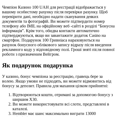
Чемпіон Казино 100 UAH для реєстрації відображається у
вашому особистому рахунку після перевірки рахунку. Щоб
перевірити дані, необхідно надати сканування деяких
документів та фотографій. Ви можете підтвердити номер
телефону або IMIL на офіційному веб -сайті в розділі “Бонусна
інформація”. Крім того, обидва контакти автоматично
підтверджуються, якщо ви завантажите додаток Casino на
смартфон. Подарунок 100 Гривніаса нараховуються на
рахунок бонусного облікового запису відразу після введення
рекламного коду у відповідному полі. Гроші зняті після повної
роботи з призначеним Вейгром.
Як подарунок подарунка
У казино, бонус чемпіона за реєстрацію, гравець бере за
волею. Якщо умови не підходять, ви можете відмовитись від
бонусу за депозит. Правила для махання цілком прийнятні:
Відтворюються кошти, отримані за допомогою бонусу з
ширшим X30.
Ви можете використовувати всі слоти, представлені в
каталозі.
Hembler має шанс максимально виграти 13000