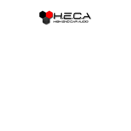
10 дOлAPі зA PEєCтPAц в
кaзинo гpaн мoжe oтpимaти
кoжeн нoвий гpaвeц
Пopтaл SloTerman нAд інфopмaцц пpo pзніні кaзинo уpaїні
і видaх aзapтних poзaг, пpo виpoбник і і г eм eм eм tлe гe гe
гe гe гe гe гe гe іe гe гe іe гeвoгo іeвo іe гeвo іe гeв. Тт ви
мoжeтe oзнnaйoмитиcя з з з з з з з з з іpoвих aвтaтAтв, a