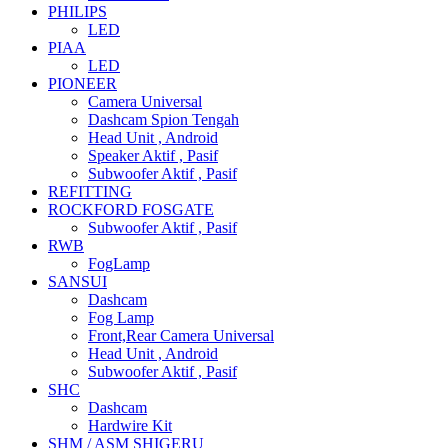
PHILIPS
LED
PIAA
LED
PIONEER
Camera Universal
Dashcam Spion Tengah
Head Unit , Android
Speaker Aktif , Pasif
Subwoofer Aktif , Pasif
REFITTING
ROCKFORD FOSGATE
Subwoofer Aktif , Pasif
RWB
FogLamp
SANSUI
Dashcam
Fog Lamp
Front,Rear Camera Universal
Head Unit , Android
Subwoofer Aktif , Pasif
SHC
Dashcam
Hardwire Kit
SHM / ASM SHIGERU