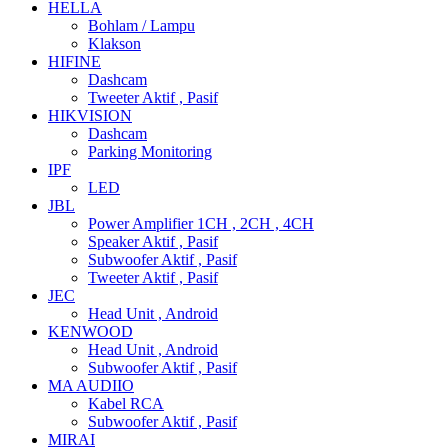
HELLA
Bohlam / Lampu
Klakson
HIFINE
Dashcam
Tweeter Aktif , Pasif
HIKVISION
Dashcam
Parking Monitoring
IPF
LED
JBL
Power Amplifier 1CH , 2CH , 4CH
Speaker Aktif , Pasif
Subwoofer Aktif , Pasif
Tweeter Aktif , Pasif
JEC
Head Unit , Android
KENWOOD
Head Unit , Android
Subwoofer Aktif , Pasif
MA AUDIIO
Kabel RCA
Subwoofer Aktif , Pasif
MIRAI