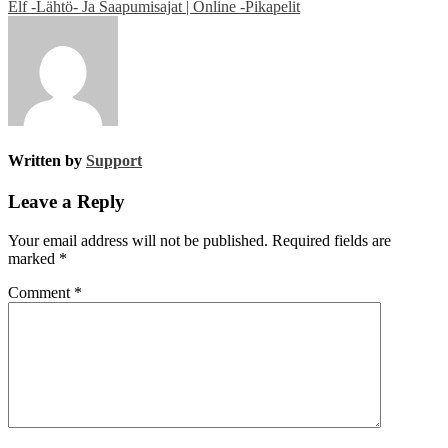
navigation
Elf -Lähtö- Ja Saapumisajat | Online -Pikapelit
Written by
Support
Leave a Reply
Your email address will not be published.
Required fields are
marked
*
Comment
*