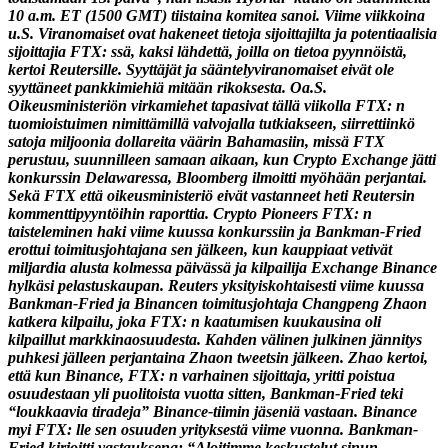
10 a.m. ET (1500 GMT) tiistaina komitea sanoi. Viime viikkoina
u.S. Viranomaiset ovat hakeneet tietoja sijoittajilta ja potentiaalisia
sijoittajia FTX: ssä, kaksi lähdettä, joilla on tietoa pyynnöistä,
kertoi Reutersille. Syyttäjät ja sääntelyviranomaiset eivät ole
syyttäneet pankkimiehiä mitään rikoksesta. Oa.S.
Oikeusministeriön virkamiehet tapasivat tällä viikolla FTX: n
tuomioistuimen nimittämillä valvojalla tutkiakseen, siirrettiinkö
satoja miljoonia dollareita väärin Bahamasiin, missä FTX
perustuu, suunnilleen samaan aikaan, kun Crypto Exchange jätti
konkurssin Delawaressa, Bloomberg ilmoitti myöhään perjantai.
Sekä FTX että oikeusministeriö eivät vastanneet heti Reutersin
kommenttipyyntöihin raporttia. Crypto Pioneers FTX: n
taisteleminen haki viime kuussa konkurssiin ja Bankman-Fried
erottui toimitusjohtajana sen jälkeen, kun kauppiaat vetivät
miljardia alusta kolmessa päivässä ja kilpailija Exchange Binance
hylkäsi pelastuskaupan. Reuters yksityiskohtaisesti viime kuussa
Bankman-Fried ja Binancen toimitusjohtaja Changpeng Zhaon
katkera kilpailu, joka FTX: n kaatumisen kuukausina oli
kilpaillut markkinaosuudesta. Kahden välinen julkinen jännitys
puhkesi jälleen perjantaina Zhaon tweetsin jälkeen. Zhao kertoi,
että kun Binance, FTX: n varhainen sijoittaja, yritti poistua
osuudestaan ​​yli puolitoista vuotta sitten, Bankman-Fried teki
“loukkaavia tiradeja” Binance-tiimin jäseniä vastaan. Binance
myi FTX: lle sen osuuden yrityksestä viime vuonna. Bankman-
Fried kirjoitti vastauksena: “Aloitimme keskustelut sinun