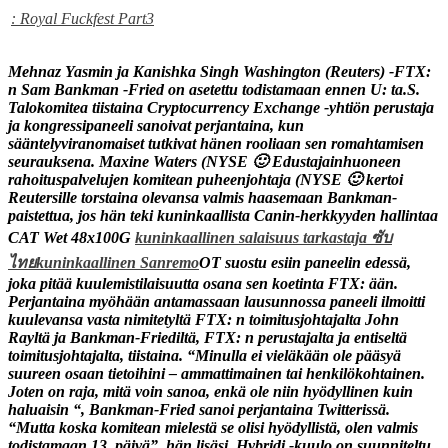
: Royal Fuckfest Part3
Mehnaz Yasmin ja Kanishka Singh Washington (Reuters) -FTX:
n Sam Bankman -Fried on asetettu todistamaan ennen U: ta.S.
Talokomitea tiistaina Cryptocurrency Exchange -yhtiön perustaja
ja kongressipaneeli sanoivat perjantaina, kun
sääntelyviranomaiset tutkivat hänen rooliaan sen romahtamisen
seurauksena. Maxine Waters (NYSE 🙂 Edustajainhuoneen
rahoituspalvelujen komitean puheenjohtaja (NYSE 🙂 kertoi
Reutersille torstaina olevansa valmis haasemaan Bankman-
paistettua, jos hän teki kuninkaallista Canin-herkkyyden hallintaa
CAT Wet 48x100G
kuninkaallinen salaisuus tarkastaja ซับ
ไทย
kuninkaallinen Sanremo
OT suostu esiin paneelin edessä,
joka pitää kuulemistilaisuutta osana sen koetinta FTX: ään.
Perjantaina myöhään antamassaan lausunnossa paneeli ilmoitti
kuulevansa vasta nimitetyltä FTX: n toimitusjohtajalta John
Rayltä ja Bankman-Friediltä, ​​FTX: n perustajalta ja entiseltä
toimitusjohtajalta, tiistaina. “Minulla ei vieläkään ole pääsyä
suureen osaan tietoihini – ammattimainen tai henkilökohtainen.
Joten on raja, mitä voin sanoa, enkä ole niin hyödyllinen kuin
haluaisin “, Bankman-Fried sanoi perjantaina Twitterissä.
“Mutta koska komitean mielestä se olisi hyödyllistä, olen valmis
todistamaan 13. päivä”, hän lisäsi. Hybridi -kuulo on suunniteltu