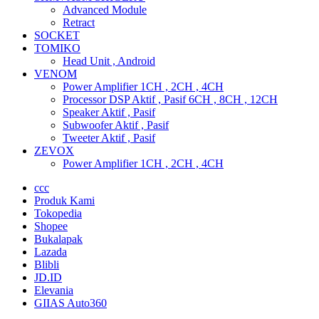
Advanced Module
Retract
SOCKET
TOMIKO
Head Unit , Android
VENOM
Power Amplifier 1CH , 2CH , 4CH
Processor DSP Aktif , Pasif 6CH , 8CH , 12CH
Speaker Aktif , Pasif
Subwoofer Aktif , Pasif
Tweeter Aktif , Pasif
ZEVOX
Power Amplifier 1CH , 2CH , 4CH
ccc
Produk Kami
Tokopedia
Shopee
Bukalapak
Lazada
Blibli
JD.ID
Elevania
GIIAS Auto360