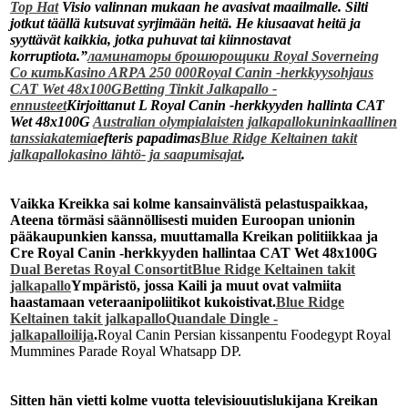
Top Hat
Visio valinnan mukaan he avasivat maailmalle. Silti
jotkut täällä kutsuvat syrjimään heitä. He kiusaavat heitä ja
syyttävät kaikkia, jotka puhuvat tai kiinnostavat
korruptiota.”
ламинаторы брошюрощики Royal Soverneing
Co кить
Kasino ARPA 250 000
Royal Canin -herkkyysohjaus
CAT Wet 48x100GBetting Tinkit Jalkapallo -
ennusteet
Kirjoittanut L Royal Canin -herkkyyden hallinta CAT
Wet 48x100G
Australian olympialaisten jalkapallo
kuninkaallinen
tanssiakatemia
efteris papadimas
Blue Ridge Keltainen takit
jalkapallo
kasino lähtö- ja saapumisajat
.
Vaikka Kreikka sai kolme kansainvälistä pelastuspaikkaa,
Ateena törmäsi säännöllisesti muiden Euroopan unionin
pääkaupunkien kanssa, muuttamalla Kreikan politiikkaa ja
Cre Royal Canin -herkkyyden hallintaa CAT Wet 48x100G
Dual Beretas Royal Consortit
Blue Ridge Keltainen takit
jalkapallo
Ympäristö, jossa Kaili ja muut ovat valmiita
haastamaan veteraanipoliitikot kukoistivat.
Blue Ridge
Keltainen takit jalkapallo
Quandale Dingle -
jalkapalloilija
.
Royal Canin Persian kissanpentu Foodegypt Royal
Mummines Parade Royal Whatsapp DP.
Sitten hän vietti kolme vuotta televisiouutislukijana Kreikan