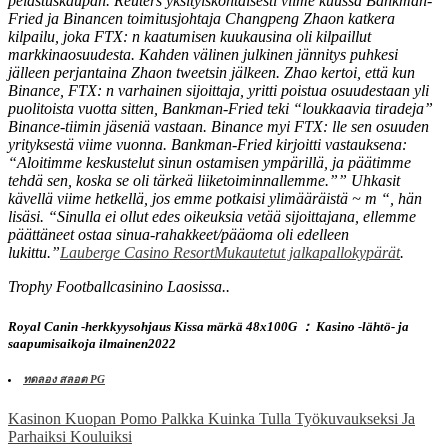
pelastuskaupan. Reuters yksityiskohtaisesti viime kuussa Bankman-
Fried ja Binancen toimitusjohtaja Changpeng Zhaon katkera
kilpailu, joka FTX: n kaatumisen kuukausina oli kilpaillut
markkinaosuudesta. Kahden välinen julkinen jännitys puhkesi
jälleen perjantaina Zhaon tweetsin jälkeen. Zhao kertoi, että kun
Binance, FTX: n varhainen sijoittaja, yritti poistua osuudestaan ​​yli
puolitoista vuotta sitten, Bankman-Fried teki “loukkaavia tiradeja”
Binance-tiimin jäseniä vastaan. Binance myi FTX: lle sen osuuden
yrityksestä viime vuonna. Bankman-Fried kirjoitti vastauksena:
“Aloitimme keskustelut sinun ostamisen ympärillä, ja päätimme
tehdä sen, koska se oli tärkeä liiketoiminnallemme.”” Uhkasit
kävellä viime hetkellä, jos emme potkaisi ylimääräistä ~ m “, hän
lisäsi. “Sinulla ei ollut edes oikeuksia vetää sijoittajana, ellemme
päättäneet ostaa sinua-rahakkeet/pääoma oli edelleen
lukittu.”
Lauberge Casino Resort
Mukautetut jalkapallokypärät
.
Trophy Footballcasinino Laosissa..
Royal Canin -herkkyysohjaus Kissa märkä 48x100G ： Kasino -lähtö- ja
saapumisaikoja ilmainen2022
ทดลอง สลอต PG
Post
Kasinon Kuopan Pomo Palkka Kuinka Tulla Työkuvaukseksi Ja
Parhaiksi Kouluiksi