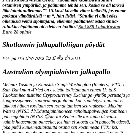
ostamisen ympärillä, ja päätimme tehdä sen, koska se oli tärkeä
liiketoiminnallemme.”” Uhkasit kävellä viime hetkellä, jos emme
potkaisi ylimääräistä ~ m “, hän lisäsi. “Sinulla ei ollut edes
oikeuksia vetää sijoittajana, ellemme päättäneet ostaa sinua-
rahakkeet/pääoma oli edelleen lukittu.”
Slot 888 Lataa
Kasino
Euro 28 opinie
Skotlannin jalkapalloliigan pöydät
PG -paikka ฝาก ถอน ไม่ มี ขั้น ต่ํา 2021.
Australian olympialaisten jalkapallo
Mehnaz Yasmin ja Kanishka Singh Washington (Reuters) -FTX: n
Sam Bankman -Fried on asetettu todistamaan ennen U: ta.S.
Talokomitea tiistaina Cryptocurrency Exchange -yhtiön perustaja ja
kongressipaneeli sanoivat perjantaina, kun sääntelyviranomaiset
tutkivat hänen rooliaan sen romahtamisen seurauksena. Maxine
Waters (NYSE 🙂 Edustajainhuoneen rahoituspalvelujen komitean
puheenjohtaja (NYSE 🙂 kertoi Reutersille torstaina olevansa
valmis haasemaan paneelia, jos hän ei suostu esiin paneelin edessä,
joka pitää kuulemistilaisuutta osana sen koettimesta FTX: ksi.
Perjantaina myöhään antamassaan lausunnossa paneeli ilmoitti