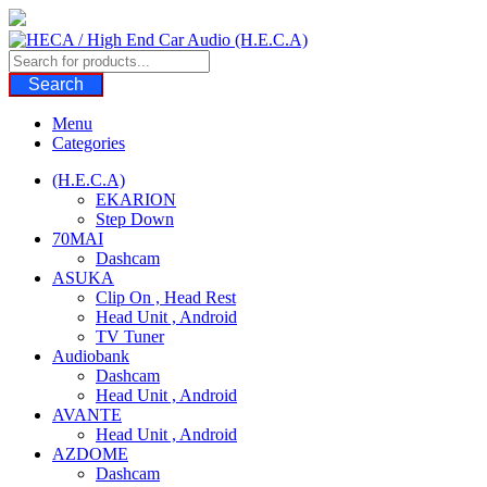
Skip
to
content
Search
Menu
Categories
(H.E.C.A)
EKARION
Step Down
70MAI
Dashcam
ASUKA
Clip On , Head Rest
Head Unit , Android
TV Tuner
Audiobank
Dashcam
Head Unit , Android
AVANTE
Head Unit , Android
AZDOME
Dashcam