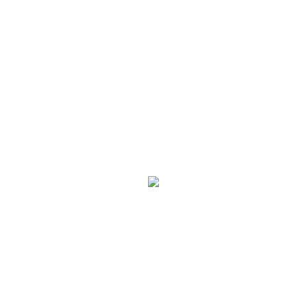
ВОЙТИ LEGZO CASINO