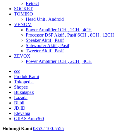
Retract
SOCKET
TOMIKO
Head Unit , Android
VENOM
Power Amplifier 1CH , 2CH , 4CH
Processor DSP Aktif , Pasif 6CH , 8CH , 12CH
Speaker Aktif , Pasif
Subwoofer Aktif , Pasif
Tweeter Aktif , Pasif
ZEVOX
Power Amplifier 1CH , 2CH , 4CH
ccc
Produk Kami
Tokopedia
Shopee
Bukalapak
Lazada
Blibli
JD.ID
Elevania
GIIAS Auto360
Hubungi Kami
0853-1100-5555