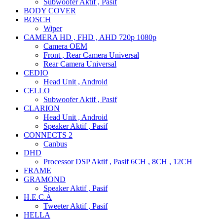
Subwoofer Aktif , Pasif
BODY COVER
BOSCH
Wiper
CAMERA HD , FHD , AHD 720p 1080p
Camera OEM
Front , Rear Camera Universal
Rear Camera Universal
CEDIO
Head Unit , Android
CELLO
Subwoofer Aktif , Pasif
CLARION
Head Unit , Android
Speaker Aktif , Pasif
CONNECTS 2
Canbus
DHD
Processor DSP Aktif , Pasif 6CH , 8CH , 12CH
FRAME
GRAMOND
Speaker Aktif , Pasif
H.E.C.A
Tweeter Aktif , Pasif
HELLA