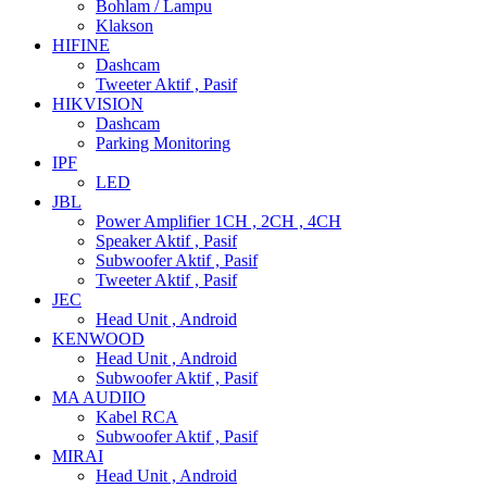
Bohlam / Lampu
Klakson
HIFINE
Dashcam
Tweeter Aktif , Pasif
HIKVISION
Dashcam
Parking Monitoring
IPF
LED
JBL
Power Amplifier 1CH , 2CH , 4CH
Speaker Aktif , Pasif
Subwoofer Aktif , Pasif
Tweeter Aktif , Pasif
JEC
Head Unit , Android
KENWOOD
Head Unit , Android
Subwoofer Aktif , Pasif
MA AUDIIO
Kabel RCA
Subwoofer Aktif , Pasif
MIRAI
Head Unit , Android