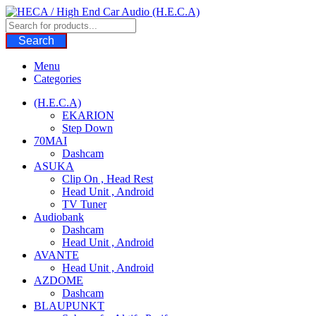
Skip
to
content
Search
Menu
Categories
(H.E.C.A)
EKARION
Step Down
70MAI
Dashcam
ASUKA
Clip On , Head Rest
Head Unit , Android
TV Tuner
Audiobank
Dashcam
Head Unit , Android
AVANTE
Head Unit , Android
AZDOME
Dashcam
BLAUPUNKT