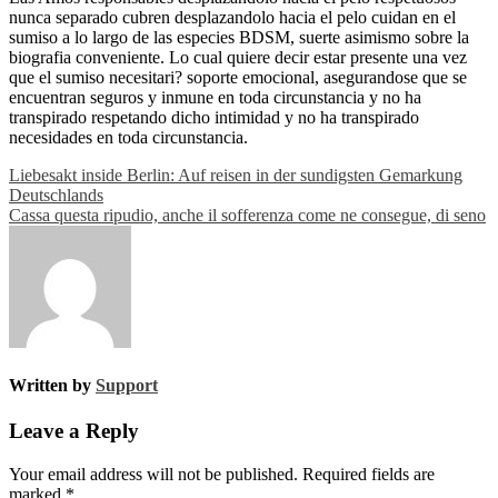
nunca separado cubren desplazandolo hacia el pelo cuidan en el
sumiso a lo largo de las especies BDSM, suerte asimismo sobre la
biografia conveniente. Lo cual quiere decir estar presente una vez
que el sumiso necesitari? soporte emocional, asegurandose que se
encuentran seguros y inmune en toda circunstancia y no ha
transpirado respetando dicho intimidad y no ha transpirado
necesidades en toda circunstancia.
Post
Liebesakt inside Berlin: Auf reisen in der sundigsten Gemarkung
Deutschlands
navigation
Cassa questa ripudio, anche il sofferenza come ne consegue, di seno
Written by
Support
Leave a Reply
Your email address will not be published.
Required fields are
marked
*