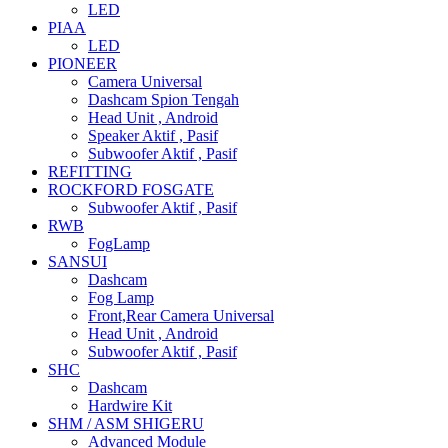
LED
PIAA
LED
PIONEER
Camera Universal
Dashcam Spion Tengah
Head Unit , Android
Speaker Aktif , Pasif
Subwoofer Aktif , Pasif
REFITTING
ROCKFORD FOSGATE
Subwoofer Aktif , Pasif
RWB
FogLamp
SANSUI
Dashcam
Fog Lamp
Front,Rear Camera Universal
Head Unit , Android
Subwoofer Aktif , Pasif
SHC
Dashcam
Hardwire Kit
SHM / ASM SHIGERU
Advanced Module