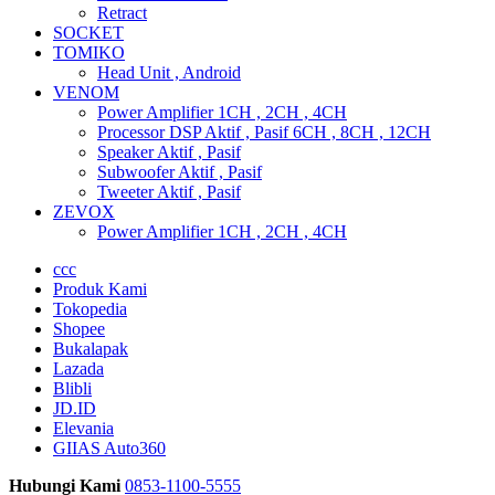
Retract
SOCKET
TOMIKO
Head Unit , Android
VENOM
Power Amplifier 1CH , 2CH , 4CH
Processor DSP Aktif , Pasif 6CH , 8CH , 12CH
Speaker Aktif , Pasif
Subwoofer Aktif , Pasif
Tweeter Aktif , Pasif
ZEVOX
Power Amplifier 1CH , 2CH , 4CH
ccc
Produk Kami
Tokopedia
Shopee
Bukalapak
Lazada
Blibli
JD.ID
Elevania
GIIAS Auto360
Hubungi Kami
0853-1100-5555