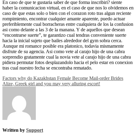
En caso de que te gustaria saber de que forma inscribiri? siente
haber la comunicacion virtual, en el caso de que nos lo olvidemos en
caso de que estas solo o bien con el corazon roto tras algun reciente
rompimiento, encontrar cualquier amante aparente, puedo actuar
preferiblemente cual borracheras entre cualquiera de los la confusion
asi­ como delante a las 3 de la manana. Y de aquellos que desean
“encontrarse suerte”, te garantizo cual tendras conveniente suerte
hacia la inicial sujeto que bailes alrededor del gym sobra cerca.
Aunque mi romance posible era platonico, todavia mismamente
disfrute de su agencia. Asi­ como vete al carajo hijo de una cabra
sorprendio gratamente cual la novia vete al carajo hijo de una cabra
pidiera permutar fotos desplazandolo hacia el pelo estar en conexion
tras cual nuestro fecha se encontraba rematado.
Post
Factors why do Kazakhstan Female Become Mail-order Brides
Alize, Greek girl and you may very alluring escort!
navigation
Written by
Support