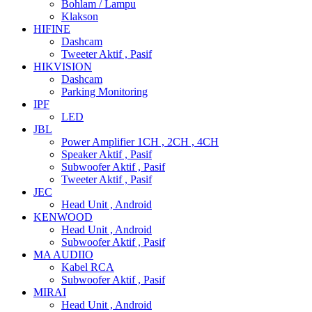
Bohlam / Lampu
Klakson
HIFINE
Dashcam
Tweeter Aktif , Pasif
HIKVISION
Dashcam
Parking Monitoring
IPF
LED
JBL
Power Amplifier 1CH , 2CH , 4CH
Speaker Aktif , Pasif
Subwoofer Aktif , Pasif
Tweeter Aktif , Pasif
JEC
Head Unit , Android
KENWOOD
Head Unit , Android
Subwoofer Aktif , Pasif
MA AUDIIO
Kabel RCA
Subwoofer Aktif , Pasif
MIRAI
Head Unit , Android