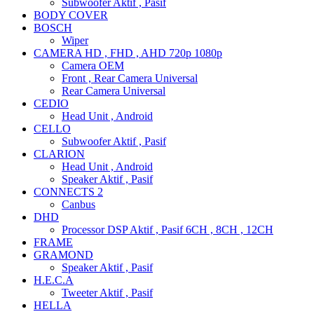
Subwoofer Aktif , Pasif
BODY COVER
BOSCH
Wiper
CAMERA HD , FHD , AHD 720p 1080p
Camera OEM
Front , Rear Camera Universal
Rear Camera Universal
CEDIO
Head Unit , Android
CELLO
Subwoofer Aktif , Pasif
CLARION
Head Unit , Android
Speaker Aktif , Pasif
CONNECTS 2
Canbus
DHD
Processor DSP Aktif , Pasif 6CH , 8CH , 12CH
FRAME
GRAMOND
Speaker Aktif , Pasif
H.E.C.A
Tweeter Aktif , Pasif
HELLA