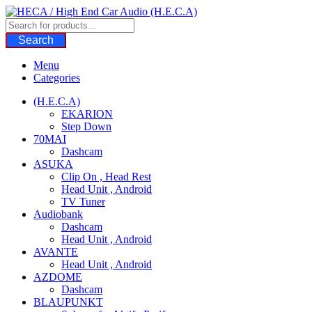
Skip
to
content
Search
Menu
Categories
(H.E.C.A)
EKARION
Step Down
70MAI
Dashcam
ASUKA
Clip On , Head Rest
Head Unit , Android
TV Tuner
Audiobank
Dashcam
Head Unit , Android
AVANTE
Head Unit , Android
AZDOME
Dashcam
BLAUPUNKT