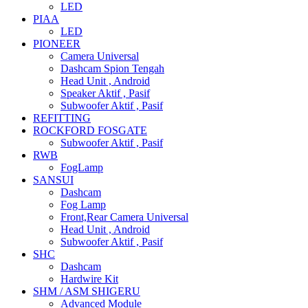
LED
PIAA
LED
PIONEER
Camera Universal
Dashcam Spion Tengah
Head Unit , Android
Speaker Aktif , Pasif
Subwoofer Aktif , Pasif
REFITTING
ROCKFORD FOSGATE
Subwoofer Aktif , Pasif
RWB
FogLamp
SANSUI
Dashcam
Fog Lamp
Front,Rear Camera Universal
Head Unit , Android
Subwoofer Aktif , Pasif
SHC
Dashcam
Hardwire Kit
SHM / ASM SHIGERU
Advanced Module