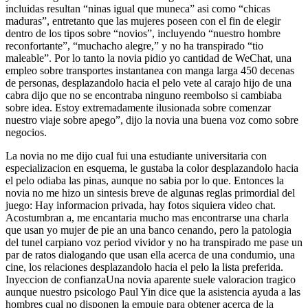
incluidas resultan “ninas igual que muneca” asi­ como “chicas
maduras”, entretanto que las mujeres poseen con el fin de elegir
dentro de los tipos sobre “novios”, incluyendo “nuestro hombre
reconfortante”, “muchacho alegre,” y no ha transpirado “tio
maleable”.
Por lo tanto la novia pidio yo cantidad de WeChat, una
empleo sobre transportes instantanea con manga larga 450 decenas
de personas, desplazandolo hacia el pelo vete al carajo hijo de una
cabra dijo que no se encontraba ninguno reembolso si cambiaba
sobre idea. Estoy extremadamente ilusionada sobre comenzar
nuestro viaje sobre apego”, dijo la novia una buena voz como sobre
negocios.
La novia no me dijo cual fui una estudiante universitaria con
especializacion en esquema, le gustaba la color desplazandolo hacia
el pelo odiaba las pinas, aunque no sabia por lo que. Entonces la
novia no me hizo un sintesis breve de algunas reglas primordial del
juego: Hay informacion privada, hay fotos siquiera video chat.
Acostumbran a, me encantaria mucho mas encontrarse una charla
que usan yo mujer de pie an una banco cenando, pero la patologi­a
del tunel carpiano voz period vividor y no ha transpirado me pase un
par de ratos dialogando que usan ella acerca de una condumio, una
cine, los relaciones desplazandolo hacia el pelo la lista preferida.
Inyeccion de confianzaUna novia aparente suele valoracion tragico
aunque nuestro psicologo Paul Yin dice que la asistencia ayuda a las
hombres cual no disponen la empuje para obtener acerca de la