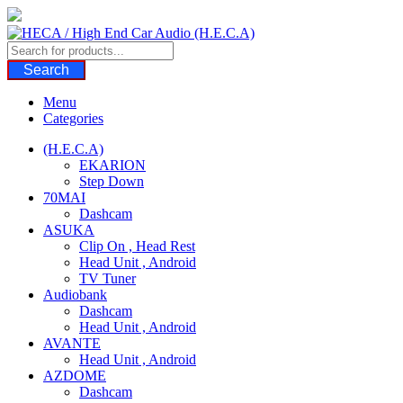
Skip
to
content
Search
Menu
Categories
(H.E.C.A)
EKARION
Step Down
70MAI
Dashcam
ASUKA
Clip On , Head Rest
Head Unit , Android
TV Tuner
Audiobank
Dashcam
Head Unit , Android
AVANTE
Head Unit , Android
AZDOME
Dashcam