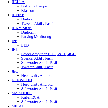
HELLA
Bohlam / Lampu
Klakson
HIFINE
Dashcam
Tweeter Aktif , Pasif
HIKVISION
Dashcam
Parking Monitoring
IPF
LED
JBL
Power Amplifier 1CH , 2CH , 4CH
Speaker Aktif , Pasif
Subwoofer Aktif , Pasif
Tweeter Aktif , Pasif
JEC
Head Unit , Android
KENWOOD
Head Unit , Android
Subwoofer Aktif , Pasif
MA AUDIIO
Kabel RCA
Subwoofer Aktif , Pasif
MIRAI