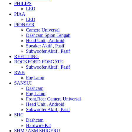
PHILIPS
LED
PIAA
LED
PIONEER
Camera Universal
Dashcam Spion Tengah
Head Unit , Android
Speaker Aktif , Pasif
Subwoofer Aktif , Pasif
REFITTING
ROCKFORD FOSGATE
Subwoofer Aktif , Pasif
RWB
FogLamp
SANSUI
Dashcam
Fog Lamp
Front,Rear Camera Universal
Head Unit , Android
Subwoofer Aktif , Pasif
SHC
Dashcam
Hardwire Kit
SHM / ASM SHIGERU