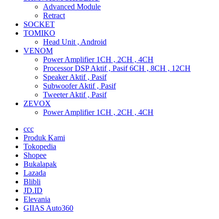
Advanced Module
Retract
SOCKET
TOMIKO
Head Unit , Android
VENOM
Power Amplifier 1CH , 2CH , 4CH
Processor DSP Aktif , Pasif 6CH , 8CH , 12CH
Speaker Aktif , Pasif
Subwoofer Aktif , Pasif
Tweeter Aktif , Pasif
ZEVOX
Power Amplifier 1CH , 2CH , 4CH
ccc
Produk Kami
Tokopedia
Shopee
Bukalapak
Lazada
Blibli
JD.ID
Elevania
GIIAS Auto360