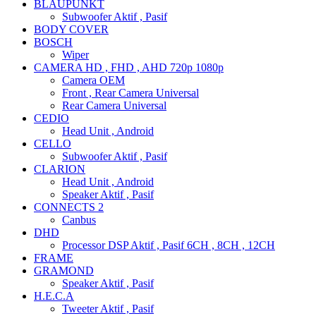
BLAUPUNKT
Subwoofer Aktif , Pasif
BODY COVER
BOSCH
Wiper
CAMERA HD , FHD , AHD 720p 1080p
Camera OEM
Front , Rear Camera Universal
Rear Camera Universal
CEDIO
Head Unit , Android
CELLO
Subwoofer Aktif , Pasif
CLARION
Head Unit , Android
Speaker Aktif , Pasif
CONNECTS 2
Canbus
DHD
Processor DSP Aktif , Pasif 6CH , 8CH , 12CH
FRAME
GRAMOND
Speaker Aktif , Pasif
H.E.C.A
Tweeter Aktif , Pasif