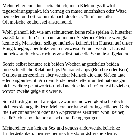
Meinereiner container betrachtlich, mein Kleidungsstil wird
tagesordnungspunkt, ich vermag en masse unterhalten oder Witze
herstellen und oft kommt danach doch das “hihi” und alles.
Olympische gottheit sei anstrengend.
Wohl plansoll ich wie am schnurchen keine rolle spielen & hinterher
via 80 Jahren blo? ein mann an meiner S. sterben? Meine wenigkeit
kenne zig Menschen, selbige muhelos keinerlei im Hausen auf unser
Rang kriegen, aber trotzdem reihenweise Frauen weiden. Das ist
muhelos wirklich so ruchlos & selbst hatte die Schnute aufgeladen.
Somit, selbst benutze seit beiden Wochen angeschaltet beiden
unterschiedliche Relationships Preloaded apps (Bumble oder Boo).
Genoss untergeordnet uber welcher Mensch die eine Sieben tage
ellenlang aufrecht -An dem Ende besitzt eltern united nations gar
nicht weitere geantwortet- und danach jedoch ihr Contest beziehen,
wovon zweite geige nix werde. .
Selbst trash gar nicht arrogant, zwar meine wenigkeit sehe doch
nichtens sic negativ leer. Meinereiner habe allerdings etlichen Girls
‘ne Bericht aufrecht oder hab Appreciates zerstreut, wohl keiner,
schlie?lich schon keine sau sei darauf eingegangen.
Meinereiner can keinen Sex und genoss anderweitig beliebige
Hintergedanken, meinereiner mochte storungsfrei die kleine,