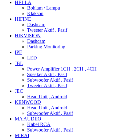
HELLA
Bohlam / Lampu
Klakson
HIFINE
Dashcam
Tweeter Aktif , Pasif
HIKVISION
Dashcam
Parking Monitoring
IPF
LED
JBL
Power Amplifier 1CH , 2CH , 4CH
Speaker Aktif , Pasif
Subwoofer Aktif , Pasif
Tweeter Aktif , Pasif
JEC
Head Unit , Android
KENWOOD
Head Unit , Android
Subwoofer Aktif , Pasif
MA AUDIIO
Kabel RCA
Subwoofer Aktif , Pasif
MIRAI