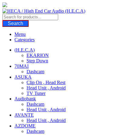
Skip
to
content
Search
Menu
Categories
(H.E.C.A)
EKARION
Step Down
70MAI
Dashcam
ASUKA
Clip On , Head Rest
Head Unit , Android
TV Tuner
Audiobank
Dashcam
Head Unit , Android
AVANTE
Head Unit , Android
AZDOME
Dashcam