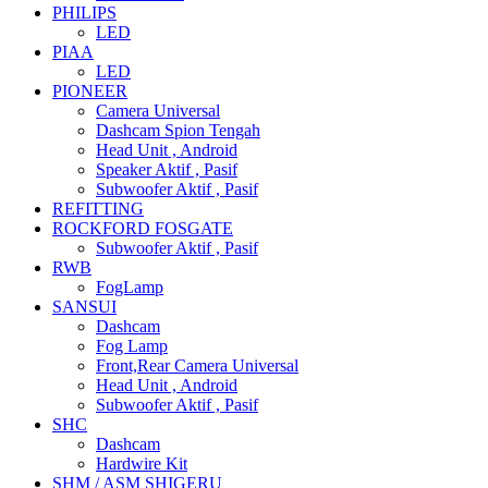
PHILIPS
LED
PIAA
LED
PIONEER
Camera Universal
Dashcam Spion Tengah
Head Unit , Android
Speaker Aktif , Pasif
Subwoofer Aktif , Pasif
REFITTING
ROCKFORD FOSGATE
Subwoofer Aktif , Pasif
RWB
FogLamp
SANSUI
Dashcam
Fog Lamp
Front,Rear Camera Universal
Head Unit , Android
Subwoofer Aktif , Pasif
SHC
Dashcam
Hardwire Kit
SHM / ASM SHIGERU