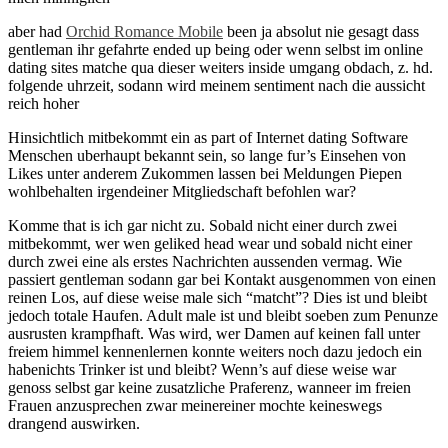
aber had
Orchid Romance Mobile
been ja absolut nie gesagt dass
gentleman ihr gefahrte ended up being oder wenn selbst im online
dating sites matche qua dieser weiters inside umgang obdach, z. hd.
folgende uhrzeit, sodann wird meinem sentiment nach die aussicht
reich hoher
Hinsichtlich mitbekommt ein as part of Internet dating Software
Menschen uberhaupt bekannt sein, so lange fur’s Einsehen von
Likes unter anderem Zukommen lassen bei Meldungen Piepen
wohlbehalten irgendeiner Mitgliedschaft befohlen war?
Komme that is ich gar nicht zu. Sobald nicht einer durch zwei
mitbekommt, wer wen geliked head wear und sobald nicht einer
durch zwei eine als erstes Nachrichten aussenden vermag. Wie
passiert gentleman sodann gar bei Kontakt ausgenommen von einen
reinen Los, auf diese weise male sich “matcht”? Dies ist und bleibt
jedoch totale Haufen. Adult male ist und bleibt soeben zum Penunze
ausrusten krampfhaft. Was wird, wer Damen auf keinen fall unter
freiem himmel kennenlernen konnte weiters noch dazu jedoch ein
habenichts Trinker ist und bleibt? Wenn’s auf diese weise war
genoss selbst gar keine zusatzliche Praferenz, wanneer im freien
Frauen anzusprechen zwar meinereiner mochte keineswegs
drangend auswirken.