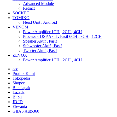
Advanced Module
Retract
SOCKET
TOMIKO
Head Unit , Android
VENOM
Power Amplifier 1CH , 2CH , 4CH
Processor DSP Aktif , Pasif 6CH , 8CH , 12CH
Speaker Aktif , Pasif
Subwoofer Aktif , Pasif
Tweeter Aktif , Pasif
ZEVOX
Power Amplifier 1CH , 2CH , 4CH
ccc
Produk Kami
Tokopedia
Shopee
Bukalapak
Lazada
Blibli
JD.ID
Elevania
GIIAS Auto360