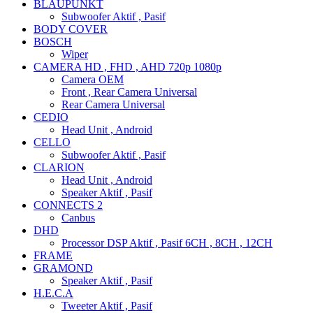
BLAUPUNKT
Subwoofer Aktif , Pasif
BODY COVER
BOSCH
Wiper
CAMERA HD , FHD , AHD 720p 1080p
Camera OEM
Front , Rear Camera Universal
Rear Camera Universal
CEDIO
Head Unit , Android
CELLO
Subwoofer Aktif , Pasif
CLARION
Head Unit , Android
Speaker Aktif , Pasif
CONNECTS 2
Canbus
DHD
Processor DSP Aktif , Pasif 6CH , 8CH , 12CH
FRAME
GRAMOND
Speaker Aktif , Pasif
H.E.C.A
Tweeter Aktif , Pasif