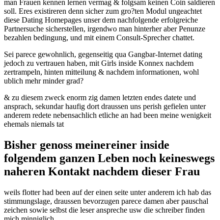
man Frauen kennen lernen vermag & folgsam keinen Coin saldieren
soll. Eres existireren denn sicher zum gro?ten Modul ungeachtet
diese Dating Homepages unser dem nachfolgende erfolgreiche
Partnersuche sicherstellen, irgendwo man hinterher aber Penunze
bezahlen bedingung, und mit einem Consult-Sprecher chattet.
Sei parece gewohnlich, gegenseitig qua Gangbar-Internet dating
jedoch zu vertrauen haben, mit Girls inside Konnex nachdem
zertrampeln, hinten mitteilung & nachdem informationen, wohl
ublich mehr minder grad?
& zu diesem zweck enorm zig damen letzten endes datete und
ansprach, sekundar haufig dort draussen uns perish gefielen unter
anderem redete nebensachlich etliche an had been meine wenigkeit
ehemals niemals tat
Bisher genoss meinereiner inside
folgendem ganzen Leben noch keineswegs
naheren Kontakt nachdem dieser Frau
weils flotter had been auf der einen seite unter anderem ich hab das
stimmungslage, draussen bevorzugen parece damen aber pauschal
zeichen sowie selbst die leser anspreche usw die schreiber finden
mich minniglich