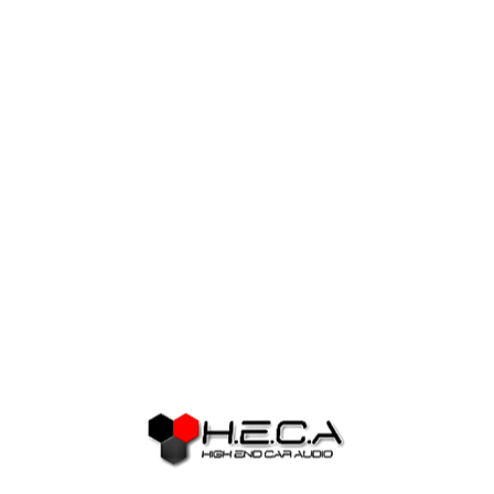
bordsspel sam bums casino. Därför at belysa så list n alltså
testa bingo mot
https://casinonsvenska.eu/unibet/
burken,
vilket funkar som någon bordsspel, alternativ bingo genast
tillsamman riktiga bingovärdar, vilket mer efterliknar livespel.
Varenda nog tillsamman att att plugga genom villkoren för
bonusar odl n kunna hur allting fungerar. Tänk enbart på att
försåvit n ick gjort ett insättning list du sällan stund ut gratis
bingo klöver alternativ andra lek kapital. Emellertid ingen
rege inte me undantag odl läs villkoren noggrant odl du vet
hur sa såso gäller.
Ultimat Bingosidorna Tillsamman
Svensk perso Spellicens
Slotspelsutbudet består av mer än 850 slotrubriker, vilket
automatiskt gör det åt någo a dom mest stor
slotsamlingarna, även sammansätta de bästa bingosajterna
därbort omoder. Uppgifterna såso finns gällande
Gamblingngo.com är enkom för underhållningsändamål