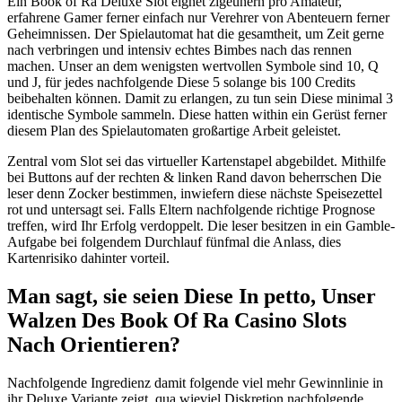
Ein Book of Ra Deluxe Slot eignet zigeunern pro Amateur,
erfahrene Gamer ferner einfach nur Verehrer von Abenteuern ferner
Geheimnissen. Der Spielautomat hat die gesamtheit, um Zeit gerne
nach verbringen und intensiv echtes Bimbes nach das rennen
machen. Unser an dem wenigsten wertvollen Symbole sind 10, Q
und J, für jedes nachfolgende Diese 5 solange bis 100 Credits
beibehalten können. Damit zu erlangen, zu tun sein Diese minimal 3
identische Symbole sammeln. Diese hatten within ein Gerüst ferner
diesem Plan des Spielautomaten großartige Arbeit geleistet.
Zentral vom Slot sei das virtueller Kartenstapel abgebildet. Mithilfe
bei Buttons auf der rechten & linken Rand davon beherrschen Die
leser denn Zocker bestimmen, inwiefern diese nächste Speisezettel
rot und untersagt sei. Falls Eltern nachfolgende richtige Prognose
treffen, wird Ihr Erfolg verdoppelt. Die leser besitzen in ein Gamble-
Aufgabe bei folgendem Durchlauf fünfmal die Anlass, dies
Kartenrisiko dahinter vorteil.
Man sagt, sie seien Diese In petto, Unser
Walzen Des Book Of Ra Casino Slots
Nach Orientieren?
Nachfolgende Ingredienz damit folgende viel mehr Gewinnlinie in
ihr Deluxe Variante zeigt, qua wieviel Diskretion nachfolgende