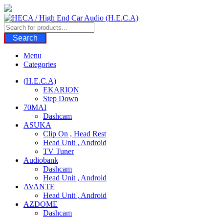
Skip
to
content
Search
Menu
Categories
(H.E.C.A)
EKARION
Step Down
70MAI
Dashcam
ASUKA
Clip On , Head Rest
Head Unit , Android
TV Tuner
Audiobank
Dashcam
Head Unit , Android
AVANTE
Head Unit , Android
AZDOME
Dashcam