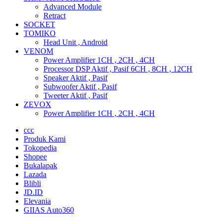
Advanced Module
Retract
SOCKET
TOMIKO
Head Unit , Android
VENOM
Power Amplifier 1CH , 2CH , 4CH
Processor DSP Aktif , Pasif 6CH , 8CH , 12CH
Speaker Aktif , Pasif
Subwoofer Aktif , Pasif
Tweeter Aktif , Pasif
ZEVOX
Power Amplifier 1CH , 2CH , 4CH
ccc
Produk Kami
Tokopedia
Shopee
Bukalapak
Lazada
Blibli
JD.ID
Elevania
GIIAS Auto360