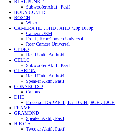
BLAUPUNKT
Subwoofer Aktif , Pasif
BODY COVER
BOSCH
Wiper
CAMERA HD , FHD , AHD 720p 1080p
Camera OEM
Front , Rear Camera Universal
Rear Camera Universal
CEDIO
Head Unit , Android
CELLO
Subwoofer Aktif , Pasif
CLARION
Head Unit , Android
Speaker Aktif , Pasif
CONNECTS 2
Canbus
DHD
Processor DSP Aktif , Pasif 6CH , 8CH , 12CH
FRAME
GRAMOND
Speaker Aktif , Pasif
H.E.C.A
Tweeter Aktif , Pasif