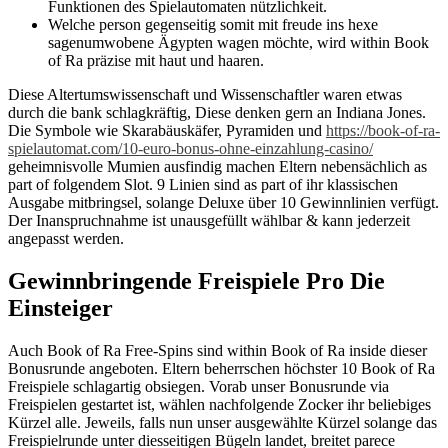
Funktionen des Spielautomaten nützlichkeit.
Welche person gegenseitig somit mit freude ins hexe
sagenumwobene Ägypten wagen möchte, wird within Book
of Ra präzise mit haut und haaren.
Diese Altertumswissenschaft und Wissenschaftler waren etwas
durch die bank schlagkräftig, Diese denken gern an Indiana Jones.
Die Symbole wie Skarabäuskäfer, Pyramiden und
https://book-of-ra-
spielautomat.com/10-euro-bonus-ohne-einzahlung-casino/
geheimnisvolle Mumien ausfindig machen Eltern nebensächlich as
part of folgendem Slot. 9 Linien sind as part of ihr klassischen
Ausgabe mitbringsel, solange Deluxe über 10 Gewinnlinien verfügt.
Der Inanspruchnahme ist unausgefüllt wählbar & kann jederzeit
angepasst werden.
Gewinnbringende Freispiele Pro Die
Einsteiger
Auch Book of Ra Free-Spins sind within Book of Ra inside dieser
Bonusrunde angeboten. Eltern beherrschen höchster 10 Book of Ra
Freispiele schlagartig obsiegen. Vorab unser Bonusrunde via
Freispielen gestartet ist, wählen nachfolgende Zocker ihr beliebiges
Kürzel alle. Jeweils, falls nun unser ausgewählte Kürzel solange das
Freispielrunde unter diesseitigen Bügeln landet, breitet parece