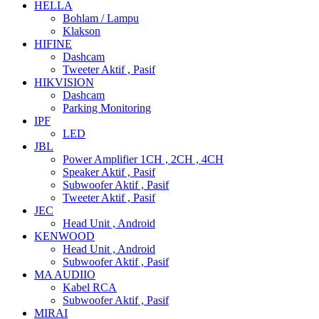
HELLA
Bohlam / Lampu
Klakson
HIFINE
Dashcam
Tweeter Aktif , Pasif
HIKVISION
Dashcam
Parking Monitoring
IPF
LED
JBL
Power Amplifier 1CH , 2CH , 4CH
Speaker Aktif , Pasif
Subwoofer Aktif , Pasif
Tweeter Aktif , Pasif
JEC
Head Unit , Android
KENWOOD
Head Unit , Android
Subwoofer Aktif , Pasif
MA AUDIIO
Kabel RCA
Subwoofer Aktif , Pasif
MIRAI