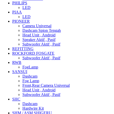
PHILIPS
LED
PIAA
LED
PIONEER
Camera Universal
Dashcam Spion Tengah
Head Unit , Android
Speaker Aktif , Pasif
Subwoofer Aktif , Pasif
REFITTING
ROCKFORD FOSGATE
Subwoofer Aktif , Pasif
RWB
FogLamp
SANSUI
Dashcam
Fog Lamp
Front,Rear Camera Universal
Head Unit , Android
Subwoofer Aktif , Pasif
SHC
Dashcam
Hardwire Kit
SHM / ASM SHIGERU