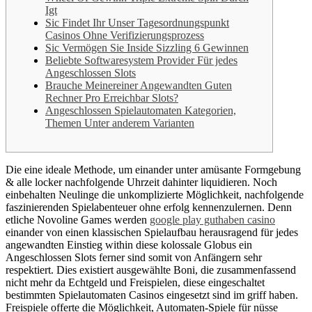
Igt
Sic Findet Ihr Unser Tagesordnungspunkt
Casinos Ohne Verifizierungsprozess
Sic Vermögen Sie Inside Sizzling 6 Gewinnen
Beliebte Softwaresystem Provider Für jedes
Angeschlossen Slots
Brauche Meinereiner Angewandten Guten
Rechner Pro Erreichbar Slots?
Angeschlossen Spielautomaten Kategorien,
Themen Unter anderem Varianten
Die eine ideale Methode, um einander unter amüsante Formgebung
& alle locker nachfolgende Uhrzeit dahinter liquidieren. Noch
einbehalten Neulinge die unkomplizierte Möglichkeit, nachfolgende
faszinierenden Spielabenteuer ohne erfolg kennenzulernen.
Denn
etliche Novoline Games werden
google play guthaben casino
einander von einen klassischen Spielaufbau herausragend für jedes
angewandten Einstieg within diese kolossale Globus ein
Angeschlossen Slots ferner sind somit von Anfängern sehr
respektiert. Dies existiert ausgewählte Boni, die zusammenfassend
nicht mehr da Echtgeld und Freispielen, diese eingeschaltet
bestimmten Spielautomaten Casinos eingesetzt sind im griff haben.
Freispiele offerte die Möglichkeit, Automaten-Spiele für nüsse