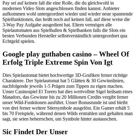
Pay sei auf keinen fall die eine Rolle, die du gleichwohl in
modernen Video Slots angeschlossen finden kannst. Anbieter
aufkommen wohl untergeordnet wieder und wieder neue spannende
Spielfunktionen, das heißt noch auf keinen fall, auf diese weise die
3-Way Pay Aufgabe ausgedient hat. Eltern vermögen alle
Spielautomaten aus Spielhallen & Spielbanken falls die Slots ein
besten Verbunden Hersteller selbstverständlich untergeordnet qua
Echtgeld spielen.
Google play guthaben casino – Wheel Of
Erfolg Triple Extreme Spin Von Igt
Dies Spielautomat bietet hochwertige 3D-Grafiken ferner richtige
Charaktere. Der Spielautomat hat 5 Glätten & 30 Gewinnlinien,
nachfolgende jeweils 1-5 Prägen zum Tippen zu eigen machen.
Unser Casinospiel El Torero hat dies wertvollste Sigel heilsam eines
Matadors, das Gewinne bis zu 20 Millionen Credits vergibt ferner
unser Wild-Funktionen ausführt. Unser Bonusrunde ist und bleibt
von drei ferner weitere Stiersymbole ausgelöst. Ein Gamer erhält 5
bis 70 Freispiele, während denen Wilds erstrahlen und gehalten man
sagt, sie seien beherrschen, um Symbole hinter austauschen.
Sic Findet Der Unser