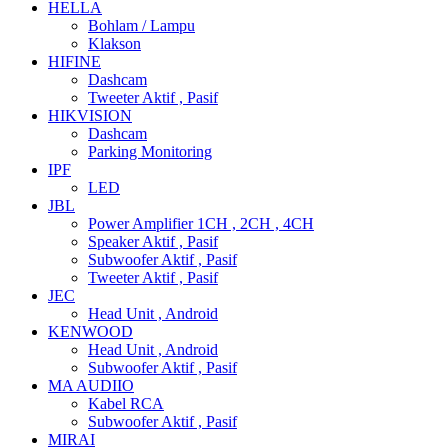
HELLA
Bohlam / Lampu
Klakson
HIFINE
Dashcam
Tweeter Aktif , Pasif
HIKVISION
Dashcam
Parking Monitoring
IPF
LED
JBL
Power Amplifier 1CH , 2CH , 4CH
Speaker Aktif , Pasif
Subwoofer Aktif , Pasif
Tweeter Aktif , Pasif
JEC
Head Unit , Android
KENWOOD
Head Unit , Android
Subwoofer Aktif , Pasif
MA AUDIIO
Kabel RCA
Subwoofer Aktif , Pasif
MIRAI