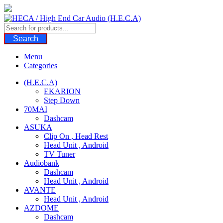
Skip
to
content
Search
Menu
Categories
(H.E.C.A)
EKARION
Step Down
70MAI
Dashcam
ASUKA
Clip On , Head Rest
Head Unit , Android
TV Tuner
Audiobank
Dashcam
Head Unit , Android
AVANTE
Head Unit , Android
AZDOME
Dashcam