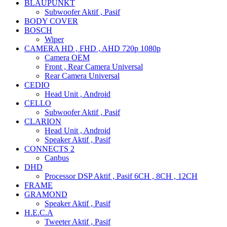
BLAUPUNKT
Subwoofer Aktif , Pasif
BODY COVER
BOSCH
Wiper
CAMERA HD , FHD , AHD 720p 1080p
Camera OEM
Front , Rear Camera Universal
Rear Camera Universal
CEDIO
Head Unit , Android
CELLO
Subwoofer Aktif , Pasif
CLARION
Head Unit , Android
Speaker Aktif , Pasif
CONNECTS 2
Canbus
DHD
Processor DSP Aktif , Pasif 6CH , 8CH , 12CH
FRAME
GRAMOND
Speaker Aktif , Pasif
H.E.C.A
Tweeter Aktif , Pasif