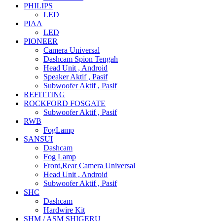
PHILIPS
LED
PIAA
LED
PIONEER
Camera Universal
Dashcam Spion Tengah
Head Unit , Android
Speaker Aktif , Pasif
Subwoofer Aktif , Pasif
REFITTING
ROCKFORD FOSGATE
Subwoofer Aktif , Pasif
RWB
FogLamp
SANSUI
Dashcam
Fog Lamp
Front,Rear Camera Universal
Head Unit , Android
Subwoofer Aktif , Pasif
SHC
Dashcam
Hardwire Kit
SHM / ASM SHIGERU