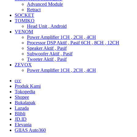
Advanced Module
Retract
SOCKET
TOMIKO
Head Unit , Android
VENOM
Power Amplifier 1CH , 2CH , 4CH
Processor DSP Aktif , Pasif 6CH , 8CH , 12CH
Speaker Aktif , Pasif
Subwoofer Aktif , Pasif
Tweeter Aktif , Pasif
ZEVOX
Power Amplifier 1CH , 2CH , 4CH
ccc
Produk Kami
Tokopedia
Shopee
Bukalapak
Lazada
Blibli
JD.ID
Elevania
GIIAS Auto360