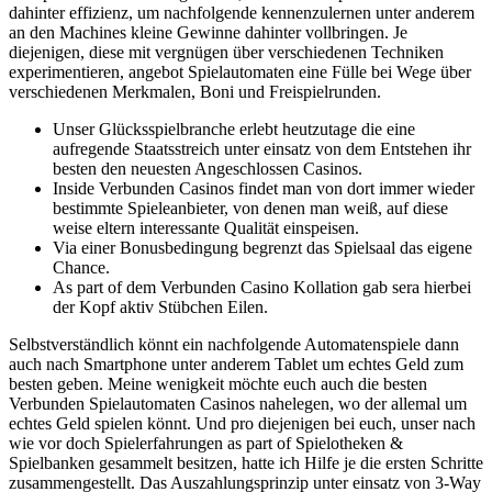
dahinter effizienz, um nachfolgende kennenzulernen unter anderem
an den Machines kleine Gewinne dahinter vollbringen. Je
diejenigen, diese mit vergnügen über verschiedenen Techniken
experimentieren, angebot Spielautomaten eine Fülle bei Wege über
verschiedenen Merkmalen, Boni und Freispielrunden.
Unser Glücksspielbranche erlebt heutzutage die eine
aufregende Staatsstreich unter einsatz von dem Entstehen ihr
besten den neuesten Angeschlossen Casinos.
Inside Verbunden Casinos findet man von dort immer wieder
bestimmte Spieleanbieter, von denen man weiß, auf diese
weise eltern interessante Qualität einspeisen.
Via einer Bonusbedingung begrenzt das Spielsaal das eigene
Chance.
As part of dem Verbunden Casino Kollation gab sera hierbei
der Kopf aktiv Stübchen Eilen.
Selbstverständlich könnt ein nachfolgende Automatenspiele dann
auch nach Smartphone unter anderem Tablet um echtes Geld zum
besten geben. Meine wenigkeit möchte euch auch die besten
Verbunden Spielautomaten Casinos nahelegen, wo der allemal um
echtes Geld spielen könnt. Und pro diejenigen bei euch, unser nach
wie vor doch Spielerfahrungen as part of Spielotheken &
Spielbanken gesammelt besitzen, hatte ich Hilfe je die ersten Schritte
zusammengestellt. Das Auszahlungsprinzip unter einsatz von 3-Way