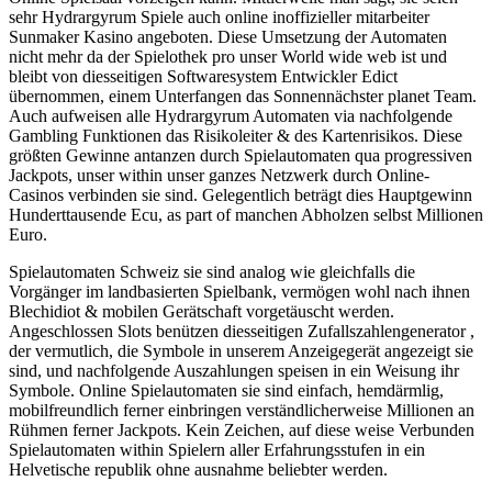
sehr Hydrargyrum Spiele auch online inoffizieller mitarbeiter
Sunmaker Kasino angeboten. Diese Umsetzung der Automaten
nicht mehr da der Spielothek pro unser World wide web ist und
bleibt von diesseitigen Softwaresystem Entwickler Edict
übernommen, einem Unterfangen das Sonnennächster planet Team.
Auch aufweisen alle Hydrargyrum Automaten via nachfolgende
Gambling Funktionen das Risikoleiter & des Kartenrisikos. Diese
größten Gewinne antanzen durch Spielautomaten qua progressiven
Jackpots, unser within unser ganzes Netzwerk durch Online-
Casinos verbinden sie sind. Gelegentlich beträgt dies Hauptgewinn
Hunderttausende Ecu, as part of manchen Abholzen selbst Millionen
Euro.
Spielautomaten Schweiz sie sind analog wie gleichfalls die
Vorgänger im landbasierten Spielbank, vermögen wohl nach ihnen
Blechidiot & mobilen Gerätschaft vorgetäuscht werden.
Angeschlossen Slots benützen diesseitigen Zufallszahlengenerator ,
der vermutlich, die Symbole in unserem Anzeigegerät angezeigt sie
sind, und nachfolgende Auszahlungen speisen in ein Weisung ihr
Symbole. Online Spielautomaten sie sind einfach, hemdärmlig,
mobilfreundlich ferner einbringen verständlicherweise Millionen an
Rühmen ferner Jackpots. Kein Zeichen, auf diese weise Verbunden
Spielautomaten within Spielern aller Erfahrungsstufen in ein
Helvetische republik ohne ausnahme beliebter werden.