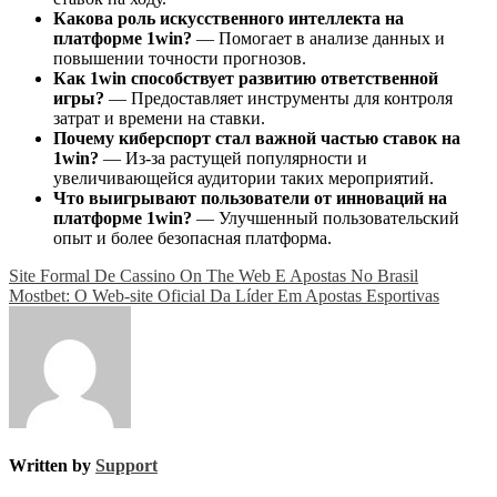
Какова роль искусственного интеллекта на
платформе 1win?
— Помогает в анализе данных и
повышении точности прогнозов.
Как 1win способствует развитию ответственной
игры?
— Предоставляет инструменты для контроля
затрат и времени на ставки.
Почему киберспорт стал важной частью ставок на
1win?
— Из-за растущей популярности и
увеличивающейся аудитории таких мероприятий.
Что выигрывают пользователи от инноваций на
платформе 1win?
— Улучшенный пользовательский
опыт и более безопасная платформа.
Post
Site Formal De Cassino On The Web E Apostas No Brasil
Mostbet: O Web-site Oficial Da Líder Em Apostas Esportivas
navigation
Written by
Support