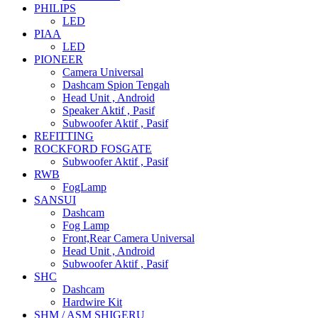
PHILIPS
LED
PIAA
LED
PIONEER
Camera Universal
Dashcam Spion Tengah
Head Unit , Android
Speaker Aktif , Pasif
Subwoofer Aktif , Pasif
REFITTING
ROCKFORD FOSGATE
Subwoofer Aktif , Pasif
RWB
FogLamp
SANSUI
Dashcam
Fog Lamp
Front,Rear Camera Universal
Head Unit , Android
Subwoofer Aktif , Pasif
SHC
Dashcam
Hardwire Kit
SHM / ASM SHIGERU