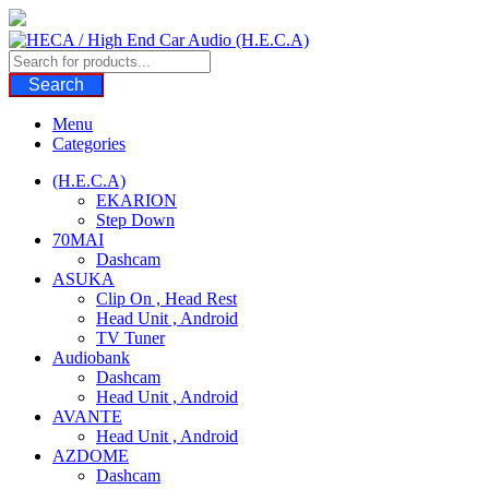
Skip
to
content
Search
Menu
Categories
(H.E.C.A)
EKARION
Step Down
70MAI
Dashcam
ASUKA
Clip On , Head Rest
Head Unit , Android
TV Tuner
Audiobank
Dashcam
Head Unit , Android
AVANTE
Head Unit , Android
AZDOME
Dashcam