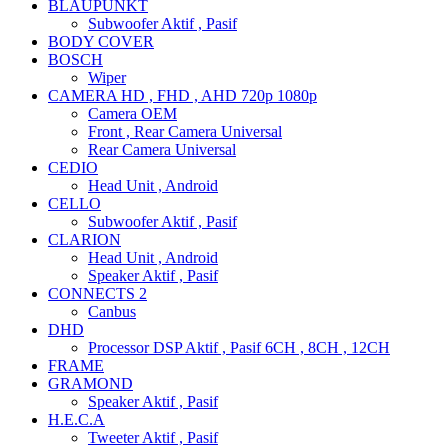
BLAUPUNKT
Subwoofer Aktif , Pasif
BODY COVER
BOSCH
Wiper
CAMERA HD , FHD , AHD 720p 1080p
Camera OEM
Front , Rear Camera Universal
Rear Camera Universal
CEDIO
Head Unit , Android
CELLO
Subwoofer Aktif , Pasif
CLARION
Head Unit , Android
Speaker Aktif , Pasif
CONNECTS 2
Canbus
DHD
Processor DSP Aktif , Pasif 6CH , 8CH , 12CH
FRAME
GRAMOND
Speaker Aktif , Pasif
H.E.C.A
Tweeter Aktif , Pasif