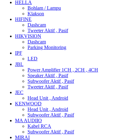
HELLA
Bohlam / Lampu
Klakson
HIFINE
Dashcam
Tweeter Aktif , Pasif
HIKVISION
Dashcam
Parking Monitoring
IPF
LED
JBL
Power Amplifier 1CH , 2CH , 4CH
Speaker Aktif , Pasif
Subwoofer Aktif , Pasif
Tweeter Aktif , Pasif
JEC
Head Unit , Android
KENWOOD
Head Unit , Android
Subwoofer Aktif , Pasif
MA AUDIIO
Kabel RCA
Subwoofer Aktif , Pasif
MIRAI