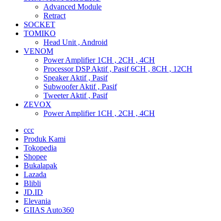
Advanced Module
Retract
SOCKET
TOMIKO
Head Unit , Android
VENOM
Power Amplifier 1CH , 2CH , 4CH
Processor DSP Aktif , Pasif 6CH , 8CH , 12CH
Speaker Aktif , Pasif
Subwoofer Aktif , Pasif
Tweeter Aktif , Pasif
ZEVOX
Power Amplifier 1CH , 2CH , 4CH
ccc
Produk Kami
Tokopedia
Shopee
Bukalapak
Lazada
Blibli
JD.ID
Elevania
GIIAS Auto360