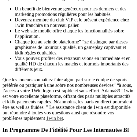
Un benefit de bienvenue généreux pour les derniers et des
marketing promotions régulières pour les habitués.
Devenez membre du club VIP et le présent expérience chez
1win franchira un nouveau palier.
Le web site mobile offre chaque les fonctionnalités sobre
l’application.
Chaque jeu au sein de plateforme” “ze distingue par dieses
graphismes de luxurious qualité, un gameplay captivant et
kklk règles équitables.
Vous pouvez profiter des retransmissions en immediate et en
qualité HD de chacun les matchs et tournois importants des
différents jeux.
Que les joueurs souhaitiez faire algun pari sur le équipe de sports
préférée ou pratiquer à une sobre nos nombreuses devices” “à sous,
l’accès à votre 1Win logon est rapide et sans effort. Adama89 “1win
est votre excellente plateforme, offrant des paris multiples attractifs
et kklk paiements rapides. Néanmoins, les paris en direct pourraient
être as well as fluides. ” Le assistance client de 1win est disponible
put répondre à toutes vos questions ainsi que résoudre vos
problèmes rapidement
1win bet
.
In Programme De Fidélité Pour Les Internautes Bf