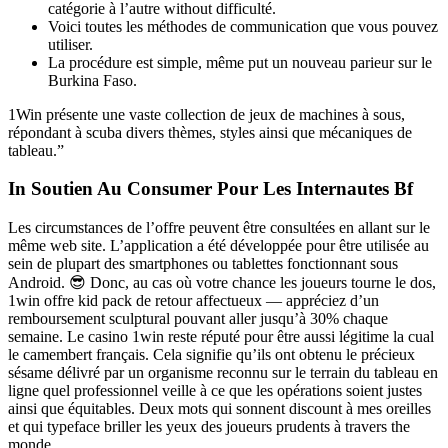
catégorie à l’autre without difficulté.
Voici toutes les méthodes de communication que vous pouvez
utiliser.
La procédure est simple, même put un nouveau parieur sur le
Burkina Faso.
1Win présente une vaste collection de jeux de machines à sous,
répondant à scuba divers thèmes, styles ainsi que mécaniques de
tableau.”
In Soutien Au Consumer Pour Les Internautes Bf
Les circumstances de l’offre peuvent être consultées en allant sur le
même web site. L’application a été développée pour être utilisée au
sein de plupart des smartphones ou tablettes fonctionnant sous
Android. 😎 Donc, au cas où votre chance les joueurs tourne le dos,
1win offre kid pack de retour affectueux — appréciez d’un
remboursement sculptural pouvant aller jusqu’à 30% chaque
semaine. Le casino 1win reste réputé pour être aussi légitime la cual
le camembert français. Cela signifie qu’ils ont obtenu le précieux
sésame délivré par un organisme reconnu sur le terrain du tableau en
ligne quel professionnel veille à ce que les opérations soient justes
ainsi que équitables. Deux mots qui sonnent discount à mes oreilles
et qui typeface briller les yeux des joueurs prudents à travers the
monde.