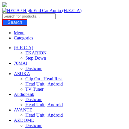
Skip
to
content
Search
Menu
Categories
(H.E.C.A)
EKARION
Step Down
70MAI
Dashcam
ASUKA
Clip On , Head Rest
Head Unit , Android
TV Tuner
Audiobank
Dashcam
Head Unit , Android
AVANTE
Head Unit , Android
AZDOME
Dashcam