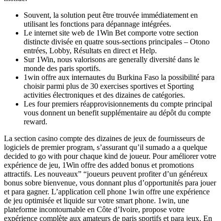
Souvent, la solution peut être trouvée immédiatement en
utilisant les fonctions para dépannage intégrées.
Le internet site web de 1Win Bet comporte votre section
distincte divisée en quatre sous-sections principales – Otono
entrées, Lobby, Résultats en direct et Help.
Sur 1Win, nous valorisons are generally diversité dans le
monde des paris sportifs.
1win offre aux internautes du Burkina Faso la possibilité para
choisir parmi plus de 30 exercises sportives et Sporting
activities électroniques et des dizaines de catégories.
Les four premiers réapprovisionnements du compte principal
vous donnent un benefit supplémentaire au dépôt du compte
reward.
La section casino compte des dizaines de jeux de fournisseurs de
logiciels de premier program, s’assurant qu’il sumado a a quelque
decided to go with pour chaque kind de joueur. Pour améliorer votre
expérience de jeu, 1Win offre des added bonus et promotions
attractifs. Les nouveaux” “joueurs peuvent profiter d’un généreux
bonus sobre bienvenue, vous donnant plus d’opportunités para jouer
et para gagner. L’application cell phone 1win offre une expérience
de jeu optimisée et liquide sur votre smart phone. 1win, une
plateforme incontournable en Côte d’Ivoire, propose votre
expérience complète aux amateurs de paris sportifs et para jeux. En