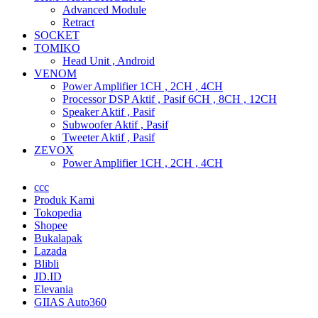
Advanced Module
Retract
SOCKET
TOMIKO
Head Unit , Android
VENOM
Power Amplifier 1CH , 2CH , 4CH
Processor DSP Aktif , Pasif 6CH , 8CH , 12CH
Speaker Aktif , Pasif
Subwoofer Aktif , Pasif
Tweeter Aktif , Pasif
ZEVOX
Power Amplifier 1CH , 2CH , 4CH
ccc
Produk Kami
Tokopedia
Shopee
Bukalapak
Lazada
Blibli
JD.ID
Elevania
GIIAS Auto360