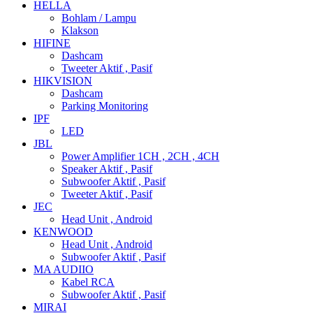
HELLA
Bohlam / Lampu
Klakson
HIFINE
Dashcam
Tweeter Aktif , Pasif
HIKVISION
Dashcam
Parking Monitoring
IPF
LED
JBL
Power Amplifier 1CH , 2CH , 4CH
Speaker Aktif , Pasif
Subwoofer Aktif , Pasif
Tweeter Aktif , Pasif
JEC
Head Unit , Android
KENWOOD
Head Unit , Android
Subwoofer Aktif , Pasif
MA AUDIIO
Kabel RCA
Subwoofer Aktif , Pasif
MIRAI