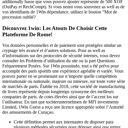
additionally basse que vous pouvez ajouter représente de 500 XOF
(OuiPay et RechCompt). Si vous nenni vous souvenez as well as de
vos identifiants de 1Win dépendance, utilisez le bouton “Mot de
procession oublié?
Découvrez 1win: Les Atouts De Choisir Cette
Plateforme De Rome!
Vos données personnelles et de paiement sont protégées similar un
cryptage très avancé et d’autres solutions. Pour as well as
d’informations sur des protocoles de sécurité internes, vous devez
consulter les Problems d’utilisation du site ou la part Questions
Fréquemment Posées. Sur 1Win possuindo, tout a été prévu pour
accomplir des paris sportifs une expérience agréable et variée. Vous
pouvez parier en se promenant sur n’importe quelle compétition
internationale ou nationale, majeure ou mineure, sur toute votre série
de marchés de paris. Établie en 2018, cette société de manufacturing
de livres représente depuis longtemps synonyme des meilleurs
companies de paris, de cotes élevées ainsi que de l’accent los sur
l’utilisateur. En tant que tochterunternehmen de MFI investments
Limited, 1Win Guess a reçu une licence appropriée sobre l’Autorité
des amusements de Curaçao.
Cette définition permet aux internautes de disposer para
plusieurs méthodes sécurisées pour déposer ainsi que retirer