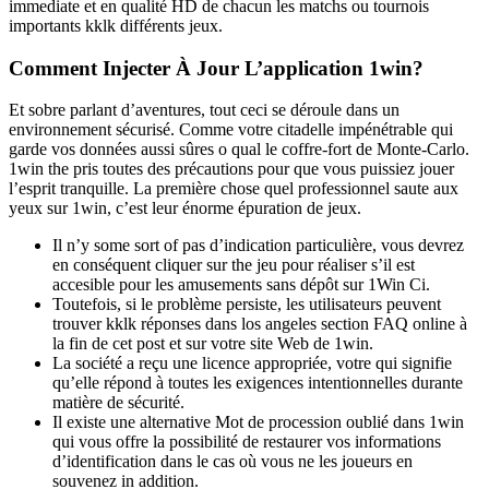
immediate et en qualité HD de chacun les matchs ou tournois
importants kklk différents jeux.
Comment Injecter À Jour L’application 1win?
Et sobre parlant d’aventures, tout ceci se déroule dans un
environnement sécurisé. Comme votre citadelle impénétrable qui
garde vos données aussi sûres o qual le coffre-fort de Monte-Carlo.
1win the pris toutes des précautions pour que vous puissiez jouer
l’esprit tranquille. La première chose quel professionnel saute aux
yeux sur 1win, c’est leur énorme épuration de jeux.
Il n’y some sort of pas d’indication particulière, vous devrez
en conséquent cliquer sur the jeu pour réaliser s’il est
accesible pour les amusements sans dépôt sur 1Win Ci.
Toutefois, si le problème persiste, les utilisateurs peuvent
trouver kklk réponses dans los angeles section FAQ online à
la fin de cet post et sur votre site Web de 1win.
La société a reçu une licence appropriée, votre qui signifie
qu’elle répond à toutes les exigences intentionnelles durante
matière de sécurité.
Il existe une alternative Mot de procession oublié dans 1win
qui vous offre la possibilité de restaurer vos informations
d’identification dans le cas où vous ne les joueurs en
souvenez in addition.