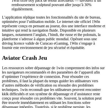
1win offre boy pack de retour affectueux — savourez d’un
remboursement sculptural pouvant aller jusqu’à 30%
régulièrement.
L’application réplique toutes les fonctionnalités du site de bureau,
optimisées pour l’utilisation mobile. Le internet site officiel 1Win
représente conçu en pensant au joueur, dos une interface moderne et
intuitive qui rend la navigation fluide. Disponible en plusieurs
langues, notamment l’anglais, l’hindi, the russe et the polonais, la
plateforme s’adresse à algun public mondial. Opérant sous une
driving licence valide de Curacao eGaming, 1Win s’engage à
fournir este environnement de jeu sécurisé et équitable.
Aviator Crash Jeu
Les ressources sobre dépannage de 1win comprennent des infos sur
les navigateurs recommandés et des paramètres de l’appareil afin
d’optimiser l’expérience de connexion. Pour résoudre ces
problèmes, il faut la plupart du temps guider les utilisateurs vers
d’autres méthodes de vérification ou résoudre des problèmes
techniques. 1win reconnaît que les utilisateurs peuvent rencontrer
kklk difficultés et son système de dépannage et d’assistance reste
conçu pour résoudre ces problèmes vite. Souvent, la solution peut
être trouvée immédiatement en utilisant les fonctions sobre
dépannage intégrées. Toutefois, si le problème persiste, les