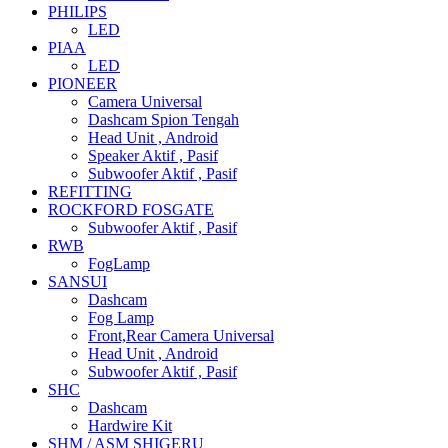
PHILIPS
LED
PIAA
LED
PIONEER
Camera Universal
Dashcam Spion Tengah
Head Unit , Android
Speaker Aktif , Pasif
Subwoofer Aktif , Pasif
REFITTING
ROCKFORD FOSGATE
Subwoofer Aktif , Pasif
RWB
FogLamp
SANSUI
Dashcam
Fog Lamp
Front,Rear Camera Universal
Head Unit , Android
Subwoofer Aktif , Pasif
SHC
Dashcam
Hardwire Kit
SHM / ASM SHIGERU