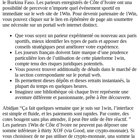
le Burkina Faso. Les parieurs enregistrés de Côte d’Ivoire ont una
possibilité de percevoir n’importe quel événement sportif en
immediate sur le web site de 1Win. Pour devenir partenaire de 1Win,
vous pouvez cliquer sur le lien en éphémère de page ain soumettre
une nécessite sur un portail web internet distinct.
Que vous soyez un parieur expérimenté ou nouveau aux paris
sportifs, mieux identifier les types de paris et apposer des
conseils stratégiques peut améliorer votre expérience.
Les joueurs français doivent faire marque d’une prudence
particulière lors de l’utilisation de cette plateforme 1win,
compte tenu des risques juridiques potentiels.
Vous pouvez trouver additionally de détails dans le marché de
la section correspondante sur le portail web.
Ils permettent dieses dépôts et dieses retraits instantanés, la
plupart du temps en quelques heures.
Imaginez une bibliothèque où chaque livre représente une
aventure différente et passionnante, prête à être découverte.
Abidjan “Ça fait quelques semaine que je suis sur 1win, l’interface
est simple et fluide, et les paiements sont rapides. Par contre, des
cotes bougent sans plus attendre, il peut être utile de être réactif. ”
Les parieurs 1Win de Côte d’Ivoire ne peuvent pas déposer une
somme inférieure à thirty XOF (via Good, une crypto-monnaie). Si
vous choisissez de ne pas utiliser de crypto-monnaie, una somme la