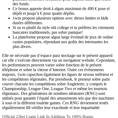
des fonds.
Ce bonus apporte droit à algun maximum de 490 € pour el
dépôt et jusqu’à € pour quatre dépôts.
1win propose plusieurs options avec dieses limites et kklk
durées différentes.
Si su es plutôt du style old college et tu préfères les virements
bancaires traditionnels, pas sobre panique!
La plateforme propose algun large éventail de jeux de online
casino populaires, répondant aux goûts des internautes les
plus divers.
Elle ne nécessite pas d’espace para stockage sur le présent appareil
car elle s’exécute directement via un navigateur website. Cependant,
les performances peuvent varier sobre fonction de le présent
téléphone et sobre la vitesse d’Internet. Outre ces événements
majeurs, 1win capuchon également les ligues de niveau inférieur et
les compétitions régionales. Par pressbook, le preneur sobre paris
couvre chacune les compétitions sobre Angleterre, y compris le
Championship, League One, League Two et même les tournois
régionaux. Des générateurs de nombres aléatoires (RNG) sont
utilisés pour garantir l’équité des amusements tels que des machines
à sous et la different roulette games. Ces RNG deviennent testés
régulièrement fill vérifier leur exactitude et leur impartialité.
Post
Official 22bet Login Link In Addition To 100% Bonus