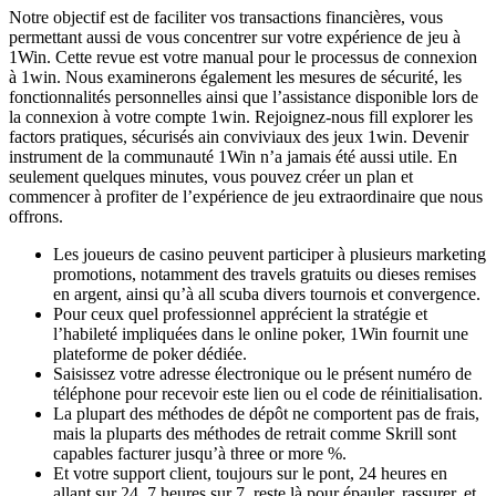
Notre objectif est de faciliter vos transactions financières, vous
permettant aussi de vous concentrer sur votre expérience de jeu à
1Win. Cette revue est votre manual pour le processus de connexion
à 1win. Nous examinerons également les mesures de sécurité, les
fonctionnalités personnelles ainsi que l’assistance disponible lors de
la connexion à votre compte 1win. Rejoignez-nous fill explorer les
factors pratiques, sécurisés ain conviviaux des jeux 1win. Devenir
instrument de la communauté 1Win n’a jamais été aussi utile. En
seulement quelques minutes, vous pouvez créer un plan et
commencer à profiter de l’expérience de jeu extraordinaire que nous
offrons.
Les joueurs de casino peuvent participer à plusieurs marketing
promotions, notamment des travels gratuits ou dieses remises
en argent, ainsi qu’à all scuba divers tournois et convergence.
Pour ceux quel professionnel apprécient la stratégie et
l’habileté impliquées dans le online poker, 1Win fournit une
plateforme de poker dédiée.
Saisissez votre adresse électronique ou le présent numéro de
téléphone pour recevoir este lien ou el code de réinitialisation.
La plupart des méthodes de dépôt ne comportent pas de frais,
mais la pluparts des méthodes de retrait comme Skrill sont
capables facturer jusqu’à three or more %.
Et votre support client, toujours sur le pont, 24 heures en
allant sur 24, 7 heures sur 7, reste là pour épauler, rassurer, et