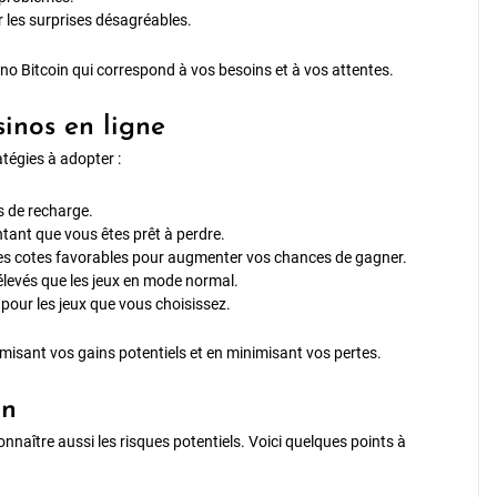
er les surprises désagréables.
no Bitcoin qui correspond à vos besoins et à vos attentes.
sinos en ligne
atégies à adopter :
s de recharge.
ntant que vous êtes prêt à perdre.
es cotes favorables pour augmenter vos chances de gagner.
 élevés que les jeux en mode normal.
pour les jeux que vous choisissez.
misant vos gains potentiels et en minimisant vos pertes.
in
nnaître aussi les risques potentiels. Voici quelques points à