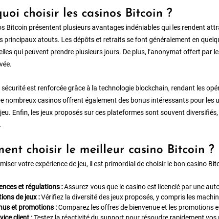
uoi choisir les casinos Bitcoin ?
s Bitcoin présentent plusieurs avantages indéniables qui les rendent attra
es principaux atouts. Les dépôts et retraits se font généralement en qu
elles qui peuvent prendre plusieurs jours. De plus, l’anonymat offert par 
ivée.
a sécurité est renforcée grâce à la technologie blockchain, rendant les opér
De nombreux casinos offrent également des bonus intéressants pour les ut
 jeu. Enfin, les jeux proposés sur ces plateformes sont souvent diversifiés
.
nt choisir le meilleur casino Bitcoin ?
iser votre expérience de jeu, il est primordial de choisir le bon casino Bitc
ences et régulations :
Assurez-vous que le casino est licencié par une auto
ions de jeux :
Vérifiez la diversité des jeux proposés, y compris les machine
us et promotions :
Comparez les offres de bienvenue et les promotions e
vice client :
Testez la réactivité du support pour résoudre rapidement vos