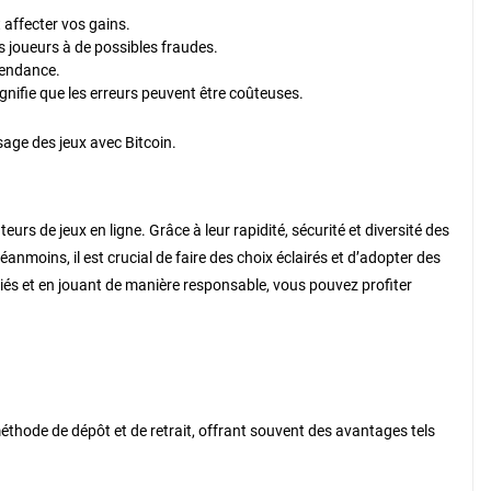
 affecter vos gains.
s joueurs à de possibles fraudes.
pendance.
ignifie que les erreurs peuvent être coûteuses.
sage des jeux avec Bitcoin.
rs de jeux en ligne. Grâce à leur rapidité, sécurité et diversité des
moins, il est crucial de faire des choix éclairés et d’adopter des
iés et en jouant de manière responsable, vous pouvez profiter
éthode de dépôt et de retrait, offrant souvent des avantages tels