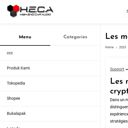
Skip
to
content
Les me
Menu
Categories
Home
2025
ccc
Produk Kami
Support
Les 
Tokopedia
cryp
Shopee
Dans un mo
distinguen
Bukalapak
expérience
stratégies