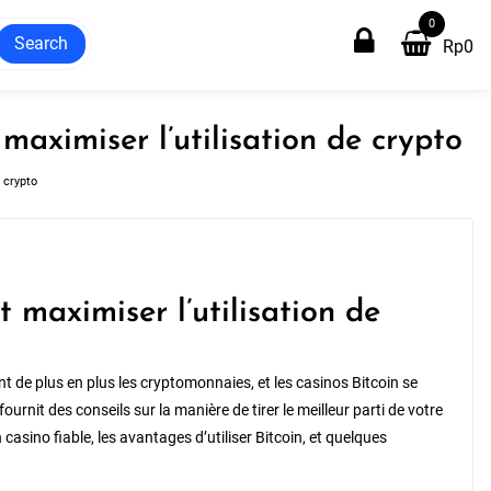
0
Search
Rp
0
maximiser l’utilisation de crypto
 crypto
 maximiser l’utilisation de
 de plus en plus les cryptomonnaies, et les casinos Bitcoin se
urnit des conseils sur la manière de tirer le meilleur parti de votre
sino fiable, les avantages d’utiliser Bitcoin, et quelques