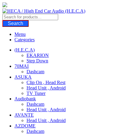
Skip
to
content
Search
Menu
Categories
(H.E.C.A)
EKARION
Step Down
70MAI
Dashcam
ASUKA
Clip On , Head Rest
Head Unit , Android
TV Tuner
Audiobank
Dashcam
Head Unit , Android
AVANTE
Head Unit , Android
AZDOME
Dashcam