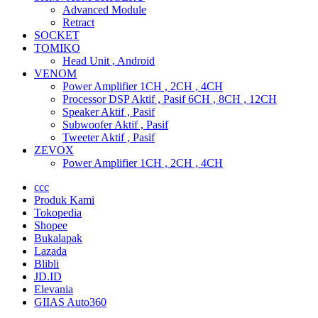
Advanced Module
Retract
SOCKET
TOMIKO
Head Unit , Android
VENOM
Power Amplifier 1CH , 2CH , 4CH
Processor DSP Aktif , Pasif 6CH , 8CH , 12CH
Speaker Aktif , Pasif
Subwoofer Aktif , Pasif
Tweeter Aktif , Pasif
ZEVOX
Power Amplifier 1CH , 2CH , 4CH
ccc
Produk Kami
Tokopedia
Shopee
Bukalapak
Lazada
Blibli
JD.ID
Elevania
GIIAS Auto360