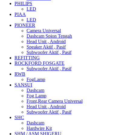
PHILIPS
LED
PIAA
LED
PIONEER
Camera Universal
Dashcam Spion Tengah
Head Unit , Android
Speaker Aktif , Pasif
Subwoofer Aktif , Pasif
REFITTING
ROCKFORD FOSGATE
Subwoofer Aktif , Pasif
RWB
FogLamp
SANSUI
Dashcam
Fog Lamp
Front,Rear Camera Universal
Head Unit , Android
Subwoofer Aktif , Pasif
SHC
Dashcam
Hardwire Kit
SHM / ASM SHIGERU