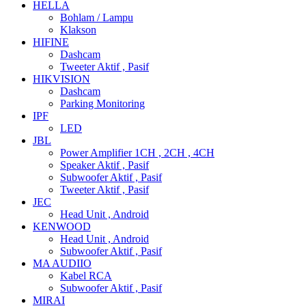
HELLA
Bohlam / Lampu
Klakson
HIFINE
Dashcam
Tweeter Aktif , Pasif
HIKVISION
Dashcam
Parking Monitoring
IPF
LED
JBL
Power Amplifier 1CH , 2CH , 4CH
Speaker Aktif , Pasif
Subwoofer Aktif , Pasif
Tweeter Aktif , Pasif
JEC
Head Unit , Android
KENWOOD
Head Unit , Android
Subwoofer Aktif , Pasif
MA AUDIIO
Kabel RCA
Subwoofer Aktif , Pasif
MIRAI