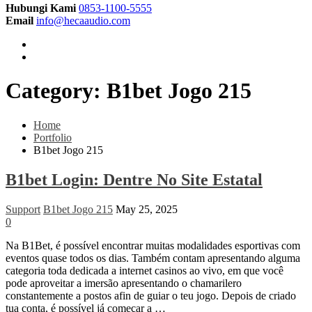
Hubungi Kami
0853-1100-5555
Email
info@hecaaudio.com
Category:
B1bet Jogo 215
Home
Portfolio
B1bet Jogo 215
B1bet Login: Dentre No Site Estatal
Support
B1bet Jogo 215
May 25, 2025
0
Na B1Bet, é possível encontrar muitas modalidades esportivas com
eventos quase todos os dias. Também contam apresentando alguma
categoria toda dedicada a internet casinos ao vivo, em que você
pode aproveitar a imersão apresentando o chamarilero
constantemente a postos afin de guiar o teu jogo. Depois de criado
tua conta, é possível já começar a …