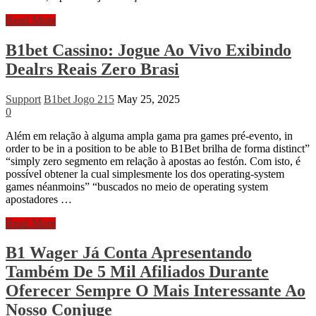
B1bet
Read More
Login:
Dentre
B1bet Cassino: Jogue Ao Vivo Exibindo
No
Dealrs Reais Zero Brasi
Site
Estatal
Support
B1bet Jogo 215
May 25, 2025
0
Além em relação à alguma ampla gama pra games pré-evento, in
order to be in a position to be able to B1Bet brilha de forma distinct”
“simply zero segmento em relação à apostas ao festón. Com isto, é
possível obtener la cual simplesmente los dos operating-system
games néanmoins” “buscados no meio de operating system
apostadores …
B1bet
Read More
Cassino:
Jogue
B1 Wager Já Conta Apresentando
Ao
Também De 5 Mil Afiliados Durante
Vivo
Exibindo
Oferecer Sempre O Mais Interessante Ao
Dealrs
Nosso Conjuge
Reais