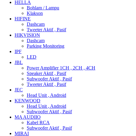
HELLA
Bohlam / Lampu
Klakson
HIFINE
Dashcam
Tweeter Aktif , Pasif
HIKVISION
Dashcam
Parking Monitoring
IPF
LED
JBL
Power Amplifier 1CH , 2CH , 4CH
Speaker Aktif , Pasif
Subwoofer Aktif , Pasif
Tweeter Aktif , Pasif
JEC
Head Unit , Android
KENWOOD
Head Unit , Android
Subwoofer Aktif , Pasif
MA AUDIIO
Kabel RCA
Subwoofer Aktif , Pasif
MIRAI