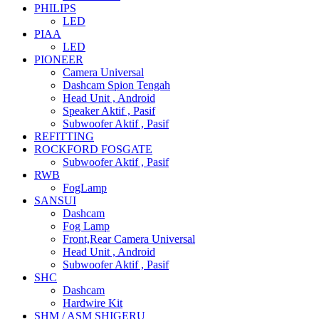
PHILIPS
LED
PIAA
LED
PIONEER
Camera Universal
Dashcam Spion Tengah
Head Unit , Android
Speaker Aktif , Pasif
Subwoofer Aktif , Pasif
REFITTING
ROCKFORD FOSGATE
Subwoofer Aktif , Pasif
RWB
FogLamp
SANSUI
Dashcam
Fog Lamp
Front,Rear Camera Universal
Head Unit , Android
Subwoofer Aktif , Pasif
SHC
Dashcam
Hardwire Kit
SHM / ASM SHIGERU