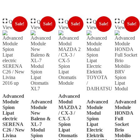
Quick
Quick
Quick
Quick
Quick
Sale!
Sale!
Sale!
Sale!
Sale!
View
View
View
View
View
Advanced
Advanced
Module
Advanced
Modul
Advanced
Advanced
Spion
Module
MAZDA 2
Module
Module
Lipat
New
/ CX-3 /
Modul
HONDA
electric
Baleno &
CX-5
Spion
Full
SERENA
XL-7
Spion
Lipat
Socket
C26 / New
Modul
Lipat
Electric
Brio
Livina
Spion
Otomatis
Elektrik
Mobilio