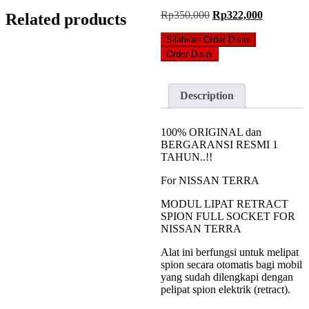
Original
Current
Rp
350,000
Rp
322,000
Related products
price
price
was:
is:
Silahkan Order Disini
Rp350,000.
Rp322,000
Order Disini
Description
100% ORIGINAL dan
BERGARANSI RESMI 1
TAHUN..!!
For NISSAN TERRA
MODUL LIPAT RETRACT
SPION FULL SOCKET FOR
NISSAN TERRA
Alat ini berfungsi untuk melipat
spion secara otomatis bagi mobil
yang sudah dilengkapi dengan
pelipat spion elektrik (retract).