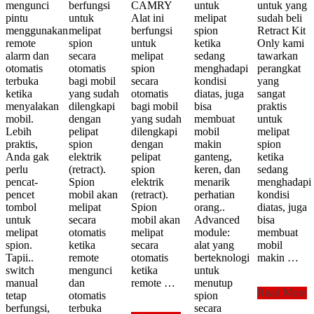
mengunci
berfungsi
CAMRY
untuk
untuk yang
pintu
untuk
Alat ini
melipat
sudah beli
menggunakan
melipat
berfungsi
spion
Retract Kit
remote
spion
untuk
ketika
Only kami
alarm dan
secara
melipat
sedang
tawarkan
otomatis
otomatis
spion
menghadapi
perangkat
terbuka
bagi mobil
secara
kondisi
yang
ketika
yang sudah
otomatis
diatas, juga
sangat
menyalakan
dilengkapi
bagi mobil
bisa
praktis
mobil.
dengan
yang sudah
membuat
untuk
Lebih
pelipat
dilengkapi
mobil
melipat
praktis,
spion
dengan
makin
spion
Anda gak
elektrik
pelipat
ganteng,
ketika
perlu
(retract).
spion
keren, dan
sedang
pencat-
Spion
elektrik
menarik
menghadapi
pencet
mobil akan
(retract).
perhatian
kondisi
tombol
melipat
Spion
orang..
diatas, juga
untuk
secara
mobil akan
Advanced
bisa
melipat
otomatis
melipat
module:
membuat
spion.
ketika
secara
alat yang
mobil
Tapii..
remote
otomatis
berteknologi
makin …
switch
mengunci
ketika
untuk
manual
dan
remote …
menutup
Advanced
Read More
tetap
otomatis
spion
Module
berfungsi,
terbuka
secara