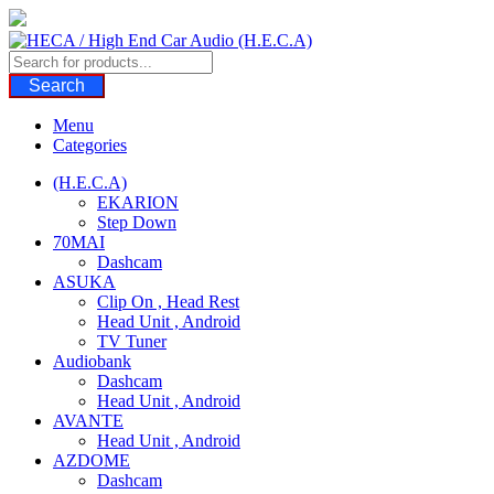
Skip
to
content
Search
Menu
Categories
(H.E.C.A)
EKARION
Step Down
70MAI
Dashcam
ASUKA
Clip On , Head Rest
Head Unit , Android
TV Tuner
Audiobank
Dashcam
Head Unit , Android
AVANTE
Head Unit , Android
AZDOME
Dashcam