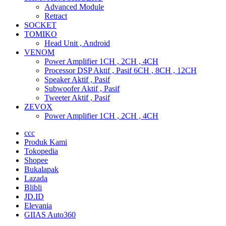
Advanced Module
Retract
SOCKET
TOMIKO
Head Unit , Android
VENOM
Power Amplifier 1CH , 2CH , 4CH
Processor DSP Aktif , Pasif 6CH , 8CH , 12CH
Speaker Aktif , Pasif
Subwoofer Aktif , Pasif
Tweeter Aktif , Pasif
ZEVOX
Power Amplifier 1CH , 2CH , 4CH
ccc
Produk Kami
Tokopedia
Shopee
Bukalapak
Lazada
Blibli
JD.ID
Elevania
GIIAS Auto360