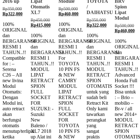
2016 up
Lipat
Module
TOYOTA
BRV
Otomatis
/
Spion
Original
Original
Rp
350,000
Rp
500,000
XL7
DAIHATSU
Lipat
price
Current
price
Current
Rp
322,000
Rp
460,000
Modul
was:
price
was:
price
Original
Original
Rp
450,000
Rp
350,000
Rp350,000.
is:
Rp500,000.
is:
100%
100%
price
Current
price
Current
Rp
415,000
Rp
322,000
Ori
Rp
500,000
Rp322,000.
Rp460,000.
ORIGINAL
ORIGINAL
was:
price
was:
price
pri
Cur
Rp
460,000
Rp450,000.
is:
Rp350,000.
is:
dan
100%
dan
100%
was
pri
Rp415,000.
Rp322,000.
Rp5
is:
BERGARANSI
ORIGINAL
BERGARANSI
ORIGINAL
100%
Rp
RESMI 1
dan
RESMI 1
dan
ORIGINAL
TAHUN..!!
BERGARANSI
TAHUN..!!
BERGARANSI
dan
Compatible
RESMI 1
For
RESMI 1
BERGARA
for : –
TAHUN..!!
TOYOTA
TAHUN..!!
RESMI 1
Serena
MODUL
10 PIN FS
MODUL
TAHUN..!!
C26 – All
LIPAT
& NEW
RETRACT
Advanced
new livina
RETRACT
CAMRY
SPION
Honda Full
Modul
SPION
MODUL
OTOMATIS
Socket !!!
Otomatis:
FULL
LIPAT
untuk yang
Bisa untuk
Dengan
SOCKET
RETRACT
sudah beli
: – Brio –
Modul ini,
FOR
SPION
Retract Kit
mobilio –
auto retract
SUZUKI: -
FULL
Only kami
Br-v / all
akan
Suzuki
SOCKET
tawarkan
new 2014+
berfungsi
New
FOR
perangkat
MODUL
otomatis
Baleno /
TOYOTA
yang
RETRACT
menutup/terlipat
XL7 2018
10 PIN FS
sangat
SPION
ketika
up Alat ini
& NEW
praktis
OTOMATI